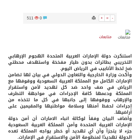
511
0
+
=
-
متابعات
استنكرت دولة الإمارات العربية المتحدة الهجوم الإرهابي
التخريبي بطائرات بدون طيار مفخخة واستهدف محطتي
ضخ لخط الأنابيب في الرياض اليوم.
وأكدت وزارة الخارجية والتعاون الدولي في بيان لها تضامن
الإمارات الكامل مع المملكة العربية السعودية ووقوفها مع
الرياض في صف واحد ضد كل تهديد لأمن واستقرار
المملكة ودعمها كافة الإجراءات في مواجهة التطرف
والإرهاب ووقوفها إلى جانبها في كل ما تتخذه من
إجراءات لحفظ أمنها وسلامة مواطنيها والمقيمين على
أراضيها.
وأضاف البيان وفقاً لوكالة انباء الامارات أن أمن دولة
الإمارات العربية المتحدة وأمن المملكة العربية السعودية
جزء لا يتجزأ وأن أي تهديد أو خطر يواجه المملكة تعده
الدولة تهديدًا لمنظومة الأمن والاستقرار في الإمارات.