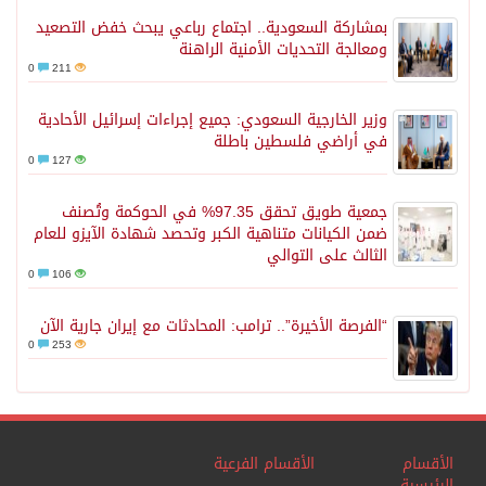
بمشاركة السعودية.. اجتماع رباعي يبحث خفض التصعيد
ومعالجة التحديات الأمنية الراهنة
0
211
وزير الخارجية السعودي: جميع إجراءات إسرائيل الأحادية
في أراضي فلسطين باطلة
0
127
جمعية طويق تحقق 97.35% في الحوكمة وتُصنف
ضمن الكيانات متناهية الكبر وتحصد شهادة الآيزو للعام
الثالث على التوالي
0
106
“الفرصة الأخيرة”.. ترامب: المحادثات مع إيران جارية الآن
0
253
سام
الأقسام الفرعية
سية