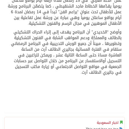
عمل “الخط العربي” في 15 رمضان لمدة أربعة أيام بواقع ساعتان
ً يقدّمها الخطاط ماجد الشنقيطي ، كما يتضمّن البرنامج ورشة
عمل للأطفال تحت عنوان “براعم الفن” تبدأ في 14 رمضان لمدة 6
بواقع ساعتان يومياً وهي عبارة عن ورشة عمل تفاعلية بين
ال الموهبين في مجال الرسم والفنون التشكيلية.
 “الخديدي” أن البرنامج يهدف إلى إثراء الحراك التشكيلي
ئف والمملكة ودعم المواهب الشابة في الفنون التشكيلية
رها ، مبيناً أن جميع الورش التدريبية في البرنامج الرمضاني
 في الفترة المسائية بجاليري الطائف آرت من الساعة
رة مساءً حتى الساعة الثانية عشر ، ويمكن للراغبين في
يل أوالاستفسار عن البرنامج من خلال التواصل عبر حسابات
ية في مواقع التواصل الاجتماعي أو زيارة مكتب التسجيل
ليري الطائف آرت.
ر السعودية