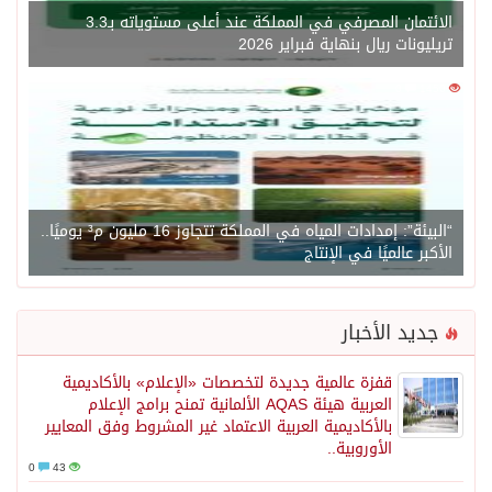
الائتمان المصرفي في المملكة عند أعلى مستوياته بـ3.3
ونات ريال بنهاية فبراير 2026
0
“البيئة”: إمدادات المياه في المملكة تتجاوز 16 مليون م³ يوميًا..
بر عالميًا في الإنتاج
يد الأخبار
قفزة عالمية جديدة لتخصصات «الإعلام» بالأكاديمية
العربية هيئة AQAS الألمانية تمنح برامج الإعلام
بالأكاديمية العربية الاعتماد غير المشروط وفق المعايير
الأوروبية..
0
43