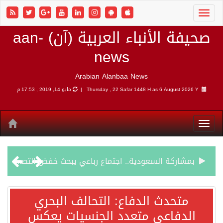
صحيفة الأنباء العربية (آن) aan-
news
Arabian Alanbaa News
6 August 2026 Y
Thursday , 22 Safar 1448 H as
مايو 14, 2019 , 17:53 م
بمشاركة السعودية.. اجتماع رباعي يبحث خفض التصعيد ومعالجة التحديات الأمنية الراهنة
وزير الخارجية السعودي: جميع إجراءات إسرائيل الأحادية في أراضي فلسطين باطلة
متحدث الدفاع: التحالف البحري
لدفاعي متعدد الجنسيات يعكس
جمعية طويق تحقق 97.35% في الحوكمة وتُصنف ضمن الكيانات متناهية الكبر وتحصد شهادة الآيزو للعام الثالث على التوالي