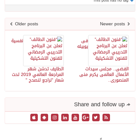
Older posts
فى
نفسية
يوبيله
ضى.. مجلس سيدات
الطايف تدشن شهر
مال العالمى يكرم منى
المراجعة العالمي 2019 تحت
صورى..
شعار "نراجع لنصحح "