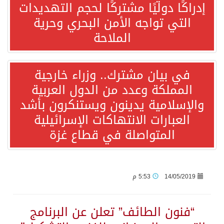
راكًا دوليًا مشتركًا لحجم التهديدات
التي تواجه الأمن البحري وحرية
“الفرصة الأخيرة”.. ترامب: المحادثات مع إيران جارية الآن
الملاحة
ورقة بحثية: التحالف البحري الدفاعي بقيادة الرياض يعيد صياغة مفهوم أمن البحار
في بيان مشترك.. وزراء خارجية
المملكة وعدد من الدول العربية
انطلاق المرحلة الأولى من مقابلات متطوعي كأس آسيا السعودية 2027 في الخبر
لإسلامية يدينون ويستنكرون بأشد
العبارات الانتهاكات الإسرائيلية
إعلام أميركي: مباحثات واشنطن وطهران ستركز على حرية الملاحة بهرمز
المتواصلة في قطاع غزة
ترامب: الأمير محمد بن سلمان يفضل الحوار بخصوص إيران لخفض التصعيد
السعودية لإيران: حريصون على مواصلة دورنا الإقليمي في إحلال الأمن والاستقرار
14/05/2019
5:53 م
قفزة عالمية جديدة لتخصصات «الإعلام» بالأكاديمية العربية هيئة AQAS الألمانية تمنح برامج الإعلام بالأكاديمية العربية الاعتماد غير المشروط وفق المعايير الأوروبية..
“فنون الطائف” تعلن عن البرنامج