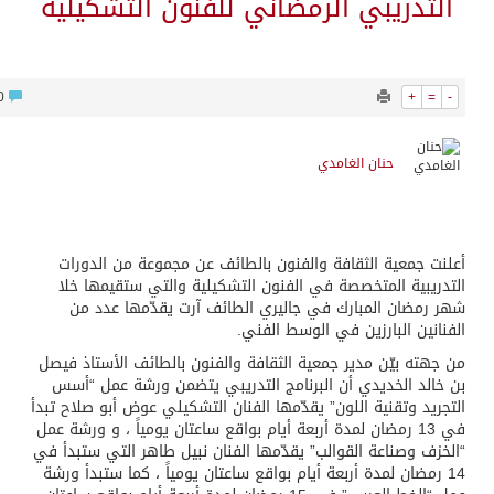
تدريبي الرمضاني للفنون التشكيلية
862
0
+
حنان الغامدي
 جمعية الثقافة والفنون بالطائف عن مجموعة من الدورات
يبية المتخصصة في الفنون التشكيلية والتي ستقيمها خلا
مضان المبارك في جاليري الطائف آرت يقدّمها عدد من
نين البارزين في الوسط الفني.
ته بيّن مدير جمعية الثقافة والفنون بالطائف الأستاذ فيصل
لد الخديدي أن البرنامج التدريبي يتضمن ورشة عمل “أسس
يد وتقنية اللون” يقدّمها الفنان التشكيلي عوض أبو صلاح تبدأ
في 13 رمضان لمدة أربعة أيام بواقع ساعتان يومياً ، و ورشة عمل
ف وصناعة القوالب” يقدّمها الفنان نبيل طاهر التي ستبدأ في
رمضان لمدة أربعة أيام بواقع ساعتان يومياً ، كما ستبدأ ورشة