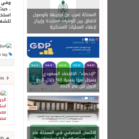
، حيث
المملكة تعرب عن ترحيبها بالوصول
استخر
لاتفاق بين الولايات المتحدة وإيران
للشفا
لإنهاء العمليات العسكرية
0
505
This post has no tag
“الإحصاء”: الاقتصاد السعودي
Newer posts
يسجل نموًا بنسبة 3% خلال الربع
الأول من عام 2026
0
757
الائتمان المصرفي في المملكة عند
Share and follow up
أعلى مستوياته بـ3.3 تريليونات ريال