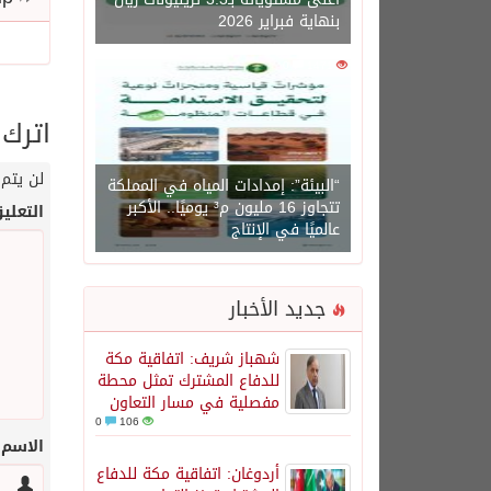
بنهاية فبراير 2026
0
1471
اترك 
لن يتم 
“البيئة”: إمدادات المياه في المملكة
تتجاوز 16 مليون م³ يوميًا.. الأكبر
التعلي
عالميًا في الإنتاج
جديد الأخبار
شهباز شريف: اتفاقية مكة
للدفاع المشترك تمثل محطة
مفصلية في مسار التعاون
0
106
الاسم
أردوغان: اتفاقية مكة للدفاع