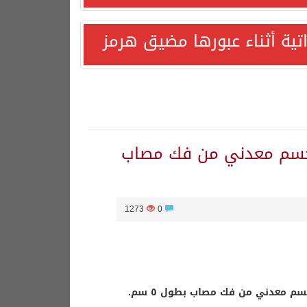
اتية أثناء عبورها مضيق هرمز
 جسم معدني من فك مصاب
1273
0
 معدني من فك مصاب بطول ٥ سم.