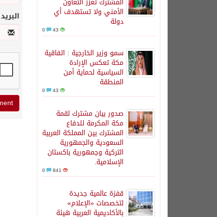
المشترك تعزز التعاون
الأمني ولا تستهدف أي
البريد
دولة
0
43
سمو وزير الخارجية : اتفاقية
مكة تعكس الإرادة
السياسية لحماية أمن
المنطقة
0
43
صدور بيان مشترك لقمة
مكة المكرمة للدفاع
المشترك بين المملكة العربية
السعودية والجمهورية
التركية وجمهورية باكستان
الإسلامية.
0
841
قفزة عالمية جديدة
لتخصصات «الإعلام»
بالأكاديمية العربية هيئة