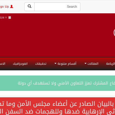
Login | Sign Up
26 Y |
الرياضة
المقالات
أقسام متنوعة
تحقيقات
انفوجرافيك
الاس
فاع المشترك تعزز التعاون الأمني ولا تستهدف أي دولة
اقية مكة تعكس الإرادة السياسية لحماية أمن المنطقة
 بالبيان الصادر عن أعضاء مجلس الأمن وما 
 الإرهابية ضدها وللهجمات ضد السفن التجارية م
ة المكرمة للدفاع المشترك بين المملكة العربية السعودية والجم