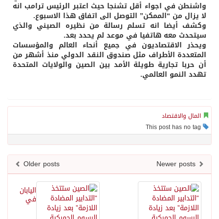
واشنطن في اجواء أقل تشنجا حيث اعتبر الرئيس ترامب انه
لا يزال من “الممكن” التوصل الى اتفاق هذا الاسبوع.
وكشف أيضا انه تسلم رسالة من نظيره الصيني والذي
سيتحدث معه هاتفيا في موعد لم يحدد بعد.
ويحذر الاقتصاديون في جميع أنحاء العالم والمؤسسات
المتعددة الأطراف مثل صندوق النقد الدولي منذ أشهر من
أن حربا تجارية طويلة الأمد بين الصين والولايات المتحدة
تهدد النمو العالمي.
المال والاقتصاد
This post has no tag
Older posts
Newer posts
اليابان
في