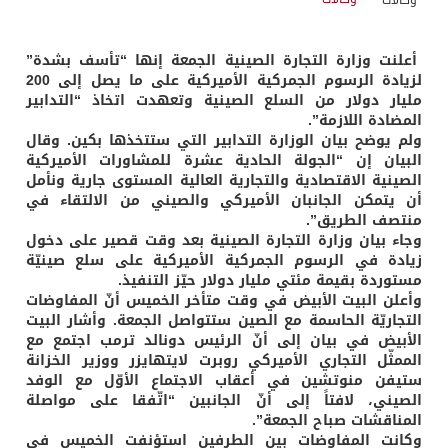
أعلنت وزارة التجارة الصينية الجمعة إنها “تأسف بشدة”
لزيادة الرسوم الجمركية الأميركية على ما يصل إلى 200
مليار دولار من السلع الصينية وتعهدت اتخاذ “التدابير
المضادة اللازمة”.
ولم يوضح بيان الوزارة التدابير التي ستتخذها بكين. وقال
البيان إن “الجولة الحادية عشرة للمشاورات الأميركية
الصينية الاقتصادية والتجارية العالية المستوى جارية ونأمل
أن يتمكن الجانبان الأميركي والصيني من الالتقاء في
منتصف الطريق”.
وجاء بيان وزارة التجارة الصينية بعد وقت قصير على دخول
زيادة في الرسوم الجمركية الأميركية على سلع صينيّة
مستوردة بقيمة مئتي مليار دولار حيّز التنفيذ.
وأعلن البيت الأبيض في وقت متأخر الخميس أنّ المفاوضات
التجاريّة الحاسمة مع الصين ستتواصل الجمعة. وأشار البيت
الأبيض في بيان إلى أنّ الرئيس دونالد ترمب اجتمع مع
الممثّل التجاري الأميركي روبرت لايتهايزر ووزير الخزانة
ستيفن منوتشين في أعقاب الاجتماع الأوّل مع الوفد
الصيني، لافتاً إلى أنّ الجانبين “اتّفقا على مواصلة
المناقشات صباح الجمعة”.
وكانت المفاوضات بين الطرفين استؤنفت الخميس في