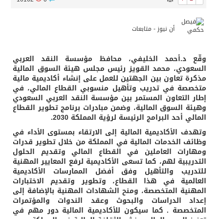
أن نيوز - متابعات
وقّع د.أحمد الخليفي، محافظ مؤسسة النقد العربي
السعودي، محمد القويز رئيس مجلس هيئة السوق المالية
مذكرة تعاون بين الجهتين للعمل على إنشاء أكاديمية مالية
متخصصة في تدريب وتأهيل منسوبي القطاع المالي، في
إطار التعاون المستمر بين مؤسسة النقد العربي السعودي
وهيئة السوق المالية، وضمن مبادرات برنامج تطوير القطاع
المالي أحد البرامج الرئيسة لرؤية المملكة 2030.
وتهدف الأكاديمية المالية إلى الارتقاء بمستوى الأداء في
وظائف الخدمات المالية في المملكة من خلال تطوير قدرات
ومهارات العاملين في القطاع المالي وتقديم الحلول
التدريبية لهم، كما تسعى الأكاديمية لرفع المعايير المهنية
للتدريب والتأهيل وفق أفضل الممارسات الأكاديمية
العالمية في هذا القطاع، وتطوير وتقديم الاختبارات
المهنية المتخصصة، ومنح الشهادات المهنية بالإضافة إلى
إعداد الدراسات والبحوث وعقد الندوات والمؤتمرات
المتخصصة . كما سيكون للأكاديمية المالية دور مهم في