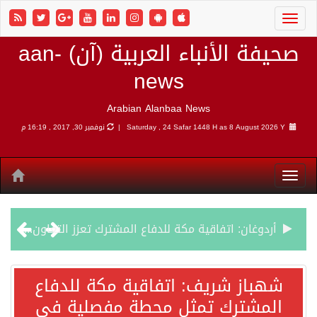
صحيفة الأنباء العربية (آن) aan-
news
Arabian Alanbaa News
8 August 2026 Y |
Saturday , 24 Safar 1448 H as
نوفمبر 30, 2017 , 16:19 م
أردوغان: اتفاقية مكة للدفاع المشترك تعزز التعاون الأمني ولا تستهدف أي دولة
سمو وزير الخارجية : اتفاقية مكة تعكس الإرادة السياسية لحماية أمن المنطقة
شهباز شريف: اتفاقية مكة للدفاع
المشترك تمثل محطة مفصلية في
صدور بيان مشترك لقمة مكة المكرمة للدفاع المشترك بين المملكة العربية السعودية والجمهورية التركية وجمهورية باكستان الإسلامية.