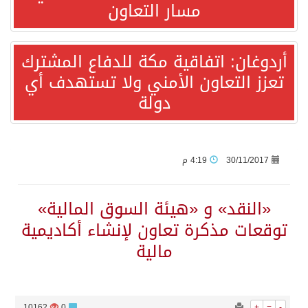
مسار التعاون
قفزة عالمية جديدة لتخصصات «الإعلام» بالأكاديمية العربية هيئة AQAS الألمانية تمنح برامج الإعلام بالأكاديمية العربية الاعتماد غير المشروط وفق المعايير الأوروبية..
أردوغان: اتفاقية مكة للدفاع المشترك
تعزز التعاون الأمني ولا تستهدف أي
بمشاركة السعودية.. اجتماع رباعي يبحث خفض التصعيد ومعالجة التحديات الأمنية الراهنة
دولة
وزير الخارجية السعودي: جميع إجراءات إسرائيل الأحادية في أراضي فلسطين باطلة
جمعية طويق تحقق 97.35% في الحوكمة وتُصنف ضمن الكيانات متناهية الكبر وتحصد شهادة الآيزو للعام الثالث على التوالي
30/11/2017
4:19 م
“الفرصة الأخيرة”.. ترامب: المحادثات مع إيران جارية الآن
«النقد» و «هيئة السوق المالية»
توقعات مذكرة تعاون لإنشاء أكاديمية
ورقة بحثية: التحالف البحري الدفاعي بقيادة الرياض يعيد صياغة مفهوم أمن البحار
مالية
شهباز شريف: اتفاقية مكة للدفاع المشترك تمثل محطة مفصلية في مسار التعاون
10162
0
+
=
-