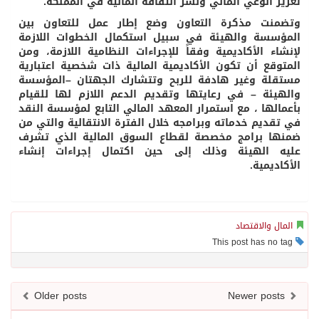
تعزيز الوعي المالي ونشر الثقافة المالية في المملكة.
وتضمنت مذكرة التعاون وضع إطار عمل للتعاون بين
المؤسسة والهيئة في سبيل استكمال الخطوات اللازمة
لإنشاء الأكاديمية وفقاً للإجراءات النظامية اللازمة، ومن
المتوقع أن تكون الأكاديمية المالية ذات شخصية اعتبارية
مستقلة وغير هادفة للربح وتتشارك الجهتان –المؤسسة
والهيئة – في رعايتها وتقديم الدعم اللازم لها للقيام
بأعمالها ، مع استمرار المعهد المالي التابع لمؤسسة النقد
في تقديم خدماته وبرامجه خلال الفترة الانتقالية والتي من
ضمنها برامج مخصصة لقطاع السوق المالية الذي تشرف
عليه الهيئة وذلك إلى حين اكتمال إجراءات إنشاء
الأكاديمية.
المال والاقتصاد
This post has no tag
Older posts
Newer posts