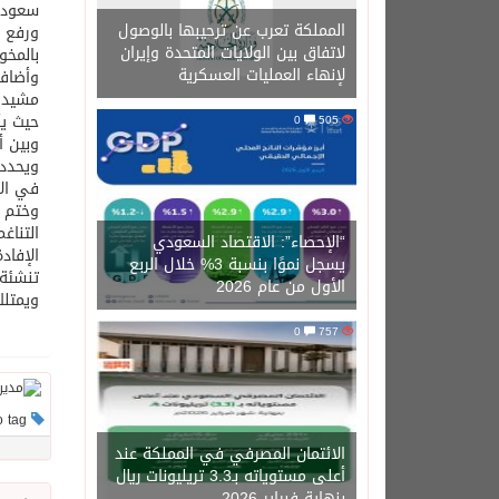
سعود ب
المملكة تعرب عن ترحيبها بالوصول
ورفع (
لاتفاق بين الولايات المتحدة وإيران
بالمخو
لإنهاء العمليات العسكرية
وأضاف 
مشيدا 
حيث يأ
0
505
وبين أ
ويحدد 
في الأ
وختم ب
التناغ
“الإحصاء”: الاقتصاد السعودي
الإفاد
يسجل نموًا بنسبة 3% خلال الربع
تنشئة 
الأول من عام 2026
ويمتلك
0
757
This post has no tag
الائتمان المصرفي في المملكة عند
أعلى مستوياته بـ3.3 تريليونات ريال
بنهاية فبراير 2026