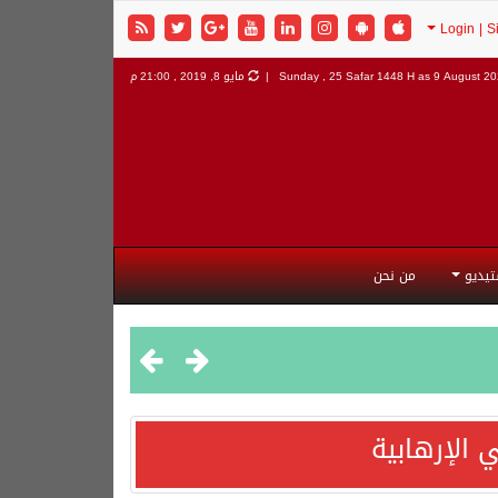
9 August 202
Sunday , 25 Safar 1448 H as
مايو 8, 2019 , 21:00 م
تيديو
من نحن
 الإرهابية