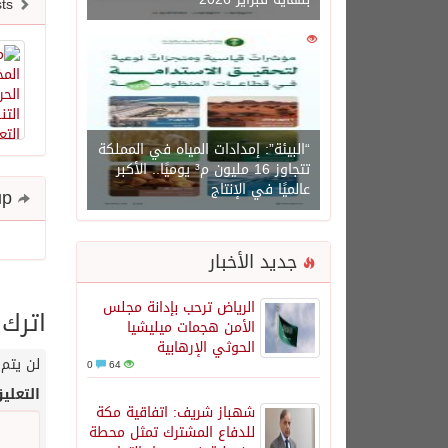
Newer posts
0
1471
“البيئة”: إمدادات المياه في المملكة
تتجاوز 16 مليون م³ يوميًا.. الأكبر
عالميًا في الإنتاج
Share and follow up
جديد الأخبار
الرياض ترحب بإدانة مجلس
اترك 
الأمن هجمات ميليشيا
الحوثي الإرهابية
لن يتم 
0
64
التعلي
شهباز شريف: اتفاقية مكة
للدفاع المشترك تمثل محطة