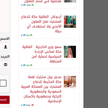
مفصلية في مسار التعاون
0
106
أردوغان: اتفاقية مكة للدفاع
المشترك تعزز التعاون
الأمني ولا تستهدف أي
دولة
0
43
الاسم
سمو وزير الخارجية : اتفاقية
مكة تعكس الإرادة
السياسية لحماية أمن
البريد
المنطقة
0
43
صدور بيان مشترك لقمة
مكة المكرمة للدفاع
المشترك بين المملكة العربية
السعودية والجمهورية
التركية وجمهورية باكستان
الإسلامية.
0
841