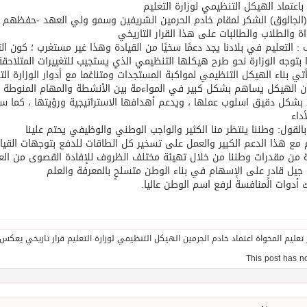
اعتماد الهيكل التنظيمي لوزارة التعليم
الجالوق) الشكر لمقام خادم الحرمين الشريفين وسمو ولي العهد -حفظهم ال
اة والطلاب والطالبات على هذا القرار التاريخي
: التعليم في بلادنا يجد دعمًا سخيًا من القيادة وهذا غير مستغرب ؛ كون التع
بتوجه الوزارة نحو طرح هيكلها التنظيمي الذي يستجيب للتغييرات المتلاحقة
تي بناء الهيكل التنظيمي لمواكبة المستجدات ومتناغما مع أدوار الوزارة ا
ن الهيكل يساهم بشكل كبير في المواءمة بين الأنشطة والمهام المنوطة با
بشكل دقيق اسلوب عملها ، ويدعم أهدافها الاستراتيجية ورؤيتها ، كما 
داء
القول: وطننا ينتظر منا الكثير والواجب الوطني والوظيفي يحتم علينا
م مع هذا الدعم الكبير والعمل على تسخير كل الطاقات للدفع بتوجهات القيا
ة من مقدرات وطننا من خلال تهيئة مختلف الظروف للإفادة القصوى من ال
جيل قادرٍ على الإسهام في بناء الوطن متسلحٍ بالمعرفة والعلم
 أدوات المنافسة لرفع اسم الوطن عاليا.