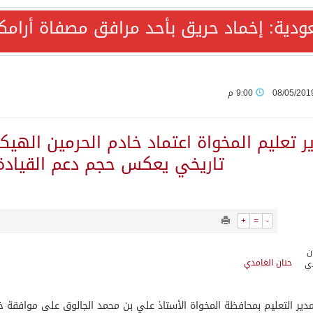
ودية: إخماد حريق بأحد مرافق مصفاة أرامك
ة المكرمة للدفاع المشترك بين المملكة العربية السعودية والجم
AQA الألمانية تمنح برامج الإعلام بالأكاديمية العربية الاعتماد غير المشروط وفق المعايير الأوروبية..
08/05/201
9:00 م
ع رباعي يبحث خفض التصعيد ومعالجة التحديات الأمنية الراهنة
ر تعليم المخواة اعتماد خادم الحرمين الهيكل
تاريخي يعكس حجم دعم القيادة 
جميع إجراءات إسرائيل الأحادية في أراضي فلسطين باطلة
+
=
-
المحادثات مع إيران جارية الآن
حنان الغامدي
الأمن هجمات ميليشيا الحوثي الإرهابية
دير التعليم بمحافظة المخواة الأستاذ علي بن محمد الجالوق على موافقة خا