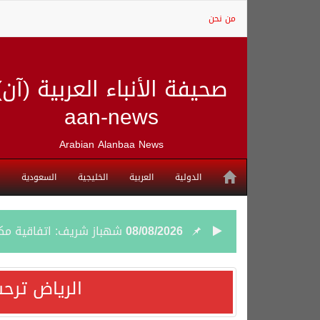
من نحن
صحيفة الأنباء العربية (آن)
aan-news
Arabian Alanbaa News
الدولية
العربية
الخليجية
السعودية
08/08/2026
شهباز شريف: اتفاقية مك
08/08/2026
أردوغان: اتفاقية مكة للد
الرياض ترحب
08/08/2026
سمو وزير الخارجية : اتف