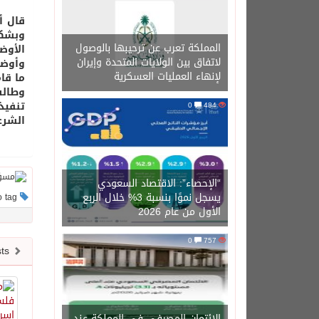
قال أ
وبشكل
المملكة تعرب عن ترحيبها بالوصول
الأوض
لاتفاق بين الولايات المتحدة وإيران
وأوضح
لإنهاء العمليات العسكرية
ما قا
وطالب
تنفيذ
0
484
الشرع
“الإحصاء”: الاقتصاد السعودي
يسجل نموًا بنسبة 3% خلال الربع
This post has no tag
الأول من عام 2026
0
757
Newer posts
الائتمان المصرفي في المملكة عند