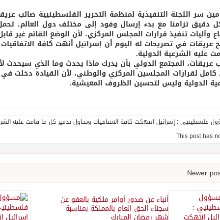
مين سر اللجنة التنفيذية لمنظمة التحرير الفلسطينيية صائب عريق
 دقيق تزامنا مع بدء إرسال وفود إلى مختلف دول العالم، تح
اع وآليات تنفيذ قرارات المجلس المركزي، لأن الوضع القائم غير قا
 عريقات في تصريحات له اليوم أن إسرائيل أنهت كافة الاتفاقيات ال
مت عليه الشرعية الدولية.
 عريقات، المجتمع الدولي بأن يدرك ماذا يحدث وما الذي سيحدث لأن
 كامل لقرارات المجلسين المركزي والوطني، لأن القيادة دخلت في ات
ية الدولية وليس لتحسين الظروف المعيشية.
أنباء عن صدور أوامر ملكية بالعفو عن
سجناء الحق العام بالمملكة بمناسبة
شهر رمضان المبارك