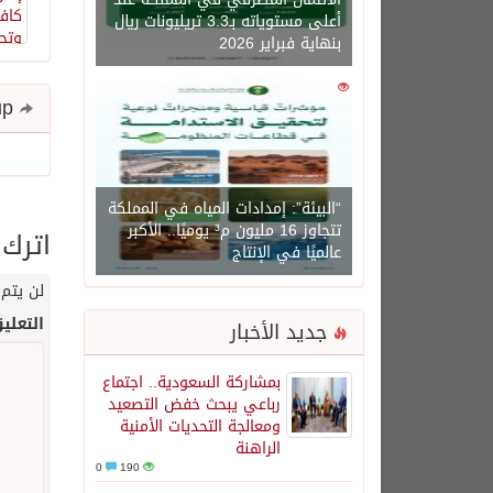
أعلى مستوياته بـ3.3 تريليونات ريال
بنهاية فبراير 2026
0
1450
Share and follow up
“البيئة”: إمدادات المياه في المملكة
تتجاوز 16 مليون م³ يوميًا.. الأكبر
اترك 
عالميًا في الإنتاج
لن يتم 
التعلي
جديد الأخبار
بمشاركة السعودية.. اجتماع
رباعي يبحث خفض التصعيد
ومعالجة التحديات الأمنية
الراهنة
0
190