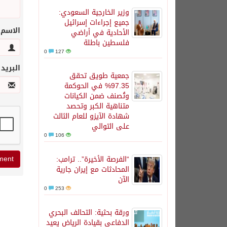
وزير الخارجية السعودي:
جميع إجراءات إسرائيل
الاسم
الأحادية في أراضي
فلسطين باطلة
0
127
البريد
جمعية طويق تحقق
97.35% في الحوكمة
وتُصنف ضمن الكيانات
متناهية الكبر وتحصد
شهادة الآيزو للعام الثالث
على التوالي
0
106
“الفرصة الأخيرة”.. ترامب:
المحادثات مع إيران جارية
الآن
0
253
ورقة بحثية: التحالف البحري
الدفاعي بقيادة الرياض يعيد