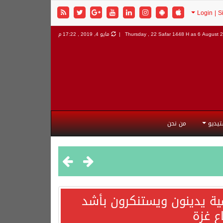
6 August 2
Thursday , 22 Safar 1448 H as
مايو 4, 2019 , 17:22 م
تيديو
من نحن
مية يدينون ويستنكرون بأشد
ع غزة