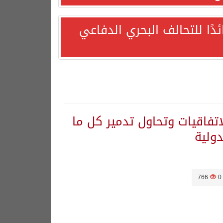
ئدًا للتحالف البحري الدفاعي
تفاقيات وتحاول تدمير كل ما
دولية
دًا التزامها باستقرار السوق البترولية
766