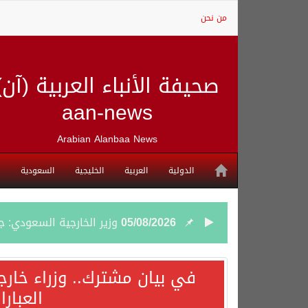
من نحن
صحيفة الأنباء العربية (آن)
aan-news
Arabian Alanbaa News
الدولية
العربية
الخليجية
السعودية
05/08/2026
وزير الخارجية السعودي: 
05/08/2026
جمعية طويق تحقق 97.35% في الحوكمة وتُصنف ضمن الكيانات متناهية الكبر وتحصد شهادة الآيزو للعام الثالث على التوالي
في بيان مشترك.. وزراء خارج
العبار
04/08/2026
“الفرصة الأخيرة”.. ترامب: 