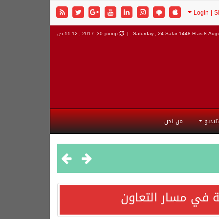
8 Augu
Saturday , 24 Safar 1448 H as
نوفمبر 30, 2017 , 11:12 ص
تيديو
من نحن
 في مسار التعاون
هورية التركية وجمهورية باكستان الإسلامية.