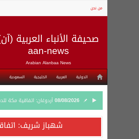
من نحن
صحيفة الأنباء العربية (آن)
aan-news
Arabian Alanbaa News
الدولية
العربية
الخليجية
السعودية
08/08/2026
أردوغان: اتفاقية مكة للد
08/08/2026
سمو وزير الخارجية : اتف
شهباز شريف: اتفاق
07/08/2026
صدور بيان مشترك لقمة مك