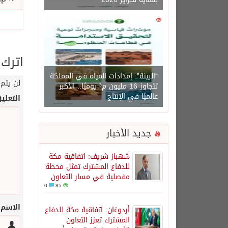
0
1450
اترك 
“البيئة”: إمدادات المياه في المملكة
لن يتم 
تتجاوز 16 مليون م³ يوميًا.. الأكبر
عالميًا في الإنتاج
التعلي
جديد الأخبار
شهباز شريف: اتفاقية مكة
للدفاع المشترك تمثل محطة
مفصلية في مسار التعاون
0
85
الاسم
أردوغان: اتفاقية مكة للدفاع
المشترك تعزز التعاون