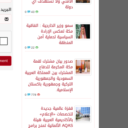
الأمني ولا تستهدف أي
دولة
البريد
0
43
سمو وزير الخارجية : اتفاقية
مكة تعكس الإرادة
السياسية لحماية أمن
المنطقة
0
22
صدور بيان مشترك لقمة
مكة المكرمة للدفاع
المشترك بين المملكة العربية
السعودية والجمهورية
التركية وجمهورية باكستان
الإسلامية.
0
778
قفزة عالمية جديدة
لتخصصات «الإعلام»
بالأكاديمية العربية هيئة
AQAS الألمانية تمنح برامج