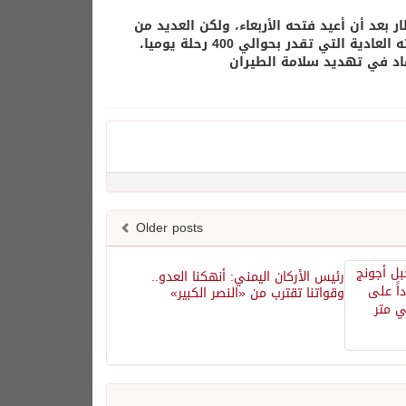
عد أن أعيد فتحه الأربعاء، ولكن العديد من
المسافرين ما زالوا عالقين، حيث لا يزال المطار يعمل بأقل كثيرا من طاقته العادية التي تقدر بحوالي 400 رحلة يوميا،
اد في تهديد سلامة الطيران
Older posts
رئيس الأركان اليمني: أنهكنا العدو..
وقواتنا تقترب من «النصر الكبير»