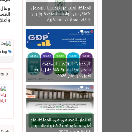
المملكة تعرب عن ترحيبها بالوصول
وقال 
لاتفاق بين الولايات المتحدة وإيران
لإنهاء العمليات العسكرية
وأغلق
0
505
This post has no tag
“الإحصاء”: الاقتصاد السعودي
يسجل نموًا بنسبة 3% خلال الربع
Newer posts
الأول من عام 2026
0
757
الائتمان المصرفي في المملكة عند
أعلى مستوياته بـ3.3 تريليونات ريال
Share and follow up
بنهاية فبراير 2026