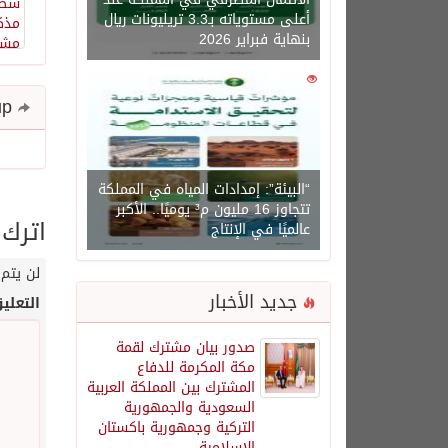
أعلى مستوياته بـ3.3 تريليونات ريال
بنهاية فبراير 2026
0
1450
Share and follow up
“البيئة”: إمدادات المياه في المملكة
تتجاوز 16 مليون م³ يوميًا.. الأكبر
اترك 
عالميًا في الإنتاج
لن يتم 
جديد الأخبار
التعلي
صدور بيان مشترك لقمة
مكة المكرمة للدفاع
المشترك بين المملكة العربية
السعودية والجمهورية
التركية وجمهورية باكستان
الإسلامية.