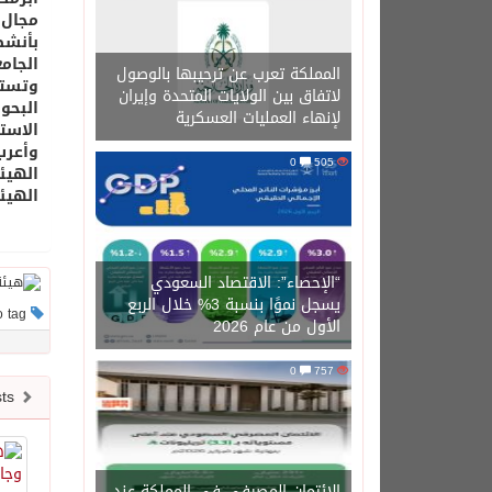
مجال 
بأنشط
الجامع
المملكة تعرب عن ترحيبها بالوصول
وتسته
لاتفاق بين الولايات المتحدة وإيران
البحو
لإنهاء العمليات العسكرية
الاست
وأعرب
0
505
الهيئ
الهيئ
“الإحصاء”: الاقتصاد السعودي
يسجل نموًا بنسبة 3% خلال الربع
This post has no tag
الأول من عام 2026
0
757
Newer posts
الائتمان المصرفي في المملكة عند