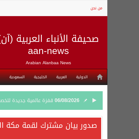
من نحن
صحيفة الأنباء العربية (آن)
aan-news
Arabian Alanbaa News
الدولية
العربية
الخليجية
السعودية
06/08/2026
قفزة عالمية جديدة لتخصصات «الإعلام» بالأكاديمية العربية هيئة S
06/08/2026
بمشاركة السعودية.. اجتما
صدور بيان مشترك لقمة مكة الم
05/08/2026
وزير الخارجية السعودي: 