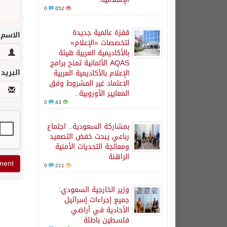
0
652
قفزة عالمية جديدة
الاسم
لتخصصات «الإعلام»
بالأكاديمية العربية هيئة
AQAS الألمانية تمنح برامج
البريد
الإعلام بالأكاديمية العربية
الاعتماد غير المشروط وفق
المعايير الأوروبية..
0
43
بمشاركة السعودية.. اجتماع
رباعي يبحث خفض التصعيد
ومعالجة التحديات الأمنية
الراهنة
0
211
وزير الخارجية السعودي:
جميع إجراءات إسرائيل
الأحادية في أراضي
فلسطين باطلة