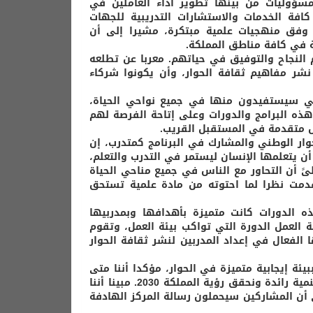
سؤوليات من بينها تطوير أداء العاملين في
فة الخدمات والاستشارات التدريبية للجهات
 وفق منهجيات علمية مبتكرة، مشيرا إلى أن
النجاح والتوفيق في حياتهم. معربا عن تطلعه
شر مفاهيم ثقافة الحوار، وأن يكونوا شركاء
تي سيستفيدون منها في جميع نواحي الحياة،
ذه البرامج والدورات وعلى إتاحة الفرصة لهم
ل متقدمة في المستقبل القريب.
وار الوطني والمشارك في البرنامج كمتدرب، إن
ن يتعلمها الإنسان ليستمر في التدرب والتعلم،
ىً أن التحاور مع الناس في جميع مناحي الحياة
دمت نظرا لما احتوته من مادة علمية تستحق
ه الدورات كانت متميزة بأهدافها وبمدربيها
ة العمل الدورة التي تواكب بيئة العمل، وتقوم
 الفعال في إعداد المدربين لنشر ثقافة الحوار
بيئة إيجابية متميزة في الحوار، مؤكدا أننا متى
ما تعلمنا أن هناك حوارا إيجابيا متميزا فيما بيننا فسنخرج بعجلة حياة وتنمية رائدة ونحقق رؤية المملكة 2030. مبينا أننا
لى أن المشاركين سيحملون رسالة المركز الهادفة