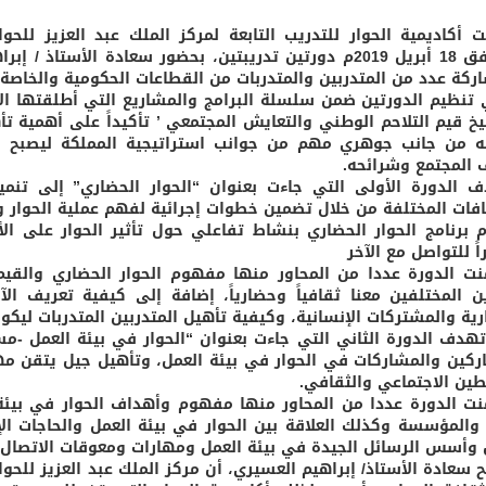
الموافق 18 أبريل 2019م دورتين تدريبتين، بحضور سعادة الأس
ركة عدد من المتدربين والمتدربات من القطاعات الحكومية والخاصة،
 تنظيم الدورتين ضمن سلسلة البرامج والمشاريع التي أطلقتها الأ
خ قيم التلاحم الوطني والتعايش المجتمعي ’ تأكيداً على أهمية تأ
ه من جانب جوهري مهم من جوانب استراتيجية المملكة ليصبح الح
 المجتمع وشرائحه.
 الدورة الأولى التي جاءت بعنوان “الحوار الحضاري” إلى تنمية
افات المختلفة من خلال تضمين خطوات إجرائية لفهم عملية الحوار وا
 برنامج الحوار الحضاري بنشاط تفاعلي حول تأثير الحوار على الأ
ً للتواصل مع الآخر
ت الدورة عددا من المحاور منها مفهوم الحوار الحضاري والقيم 
ين المختلفين معنا ثقافياً وحضارياً، إضافة إلى كيفية تعريف ا
رية والمشتركات الإنسانية، وكيفية تأهيل المتدربين المتدربات ليكو
تهدف الدورة الثاني التي جاءت بعنوان “الحوار في بيئة العمل -م
ركين والمشاركات في الحوار في بيئة العمل، وتأهيل جيل يتقن مها
طين الاجتماعي والثقافي.
ت الدورة عددا من المحاور منها مفهوم وأهداف الحوار في بيئة ا
 والمؤسسة وكذلك العلاقة بين الحوار في بيئة العمل والحاجات الإ
 وأسس الرسائل الجيدة في بيئة العمل ومهارات ومعوقات الاتصال 
 سعادة الأستاذ/ إبراهيم العسيري، أن مركز الملك عبد العزيز للحو