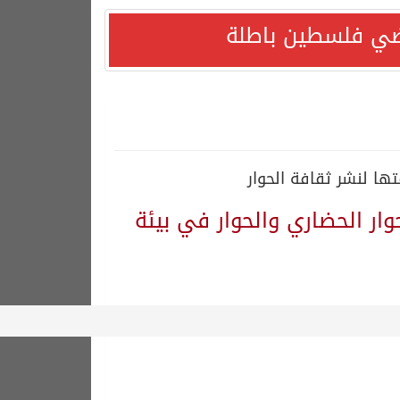
راضي فلسطين باطلة
ا لنشر ثقافة الحوار
وار الحضاري والحوار في بيئة
دًا التزامها باستقرار السوق البترولية