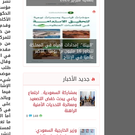
نشر ث
مؤسسا
0
1450
الحكو
الأكاديمي
وقدم 
من خل
للمرك
من جه
“البيئة”: إمدادات المياه في المملكة
مقدمي
تتجاوز 16 مليون م³ يوميًا.. الأكبر
في ال
عالميًا في الإنتاج
وقال 
طلب ا
موضحا
جديد الأخبار
شيء م
الإشاد
فيما 
بمشاركة السعودية.. اجتماع
وبالح
رباعي يبحث خفض التصعيد
على إ
ومعالجة التحديات الأمنية
في كا
الراهنة
أما ا
0
148
لمسنا
وزير الخارجية السعودي:
لنشر 