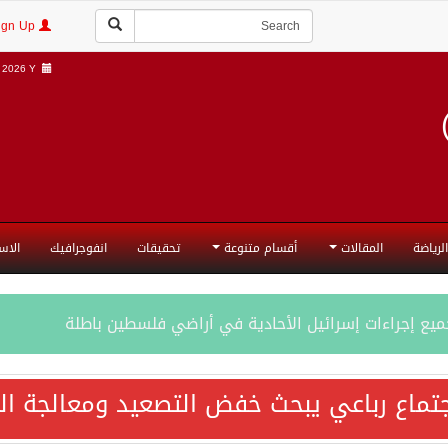
Login | Sign Up
2026 Y |
الرياضة
المقالات
أقسام متنوعة
تحقيقات
انفوجرافيك
الاس
جميع إجراءات إسرائيل الأحادية في أراضي فلسطين باطلة
تماع رباعي يبحث خفض التصعيد ومعالجة التح
المحادثات مع إيران جارية الآن