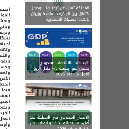
المملكة تعرب عن ترحيبها بالوصول
لاتفاق بين الولايات المتحدة وإيران
لإنهاء العمليات العسكرية
وبمشا
ويأتي
0
484
وترسي
يشكّل
أطياف
وتهدف
والثق
ويقوم
“الإحصاء”: الاقتصاد السعودي
وجسرا
يسجل نموًا بنسبة 3% خلال الربع
وتضمن
الأول من عام 2026
الآخر
الحضا
0
757
فيما 
المشا
المحي
وتضمن
الفرد
الائتمان المصرفي في المملكة عند
العمل
أعلى مستوياته بـ3.3 تريليونات ريال
وأوضح
بنهاية فبراير 2026