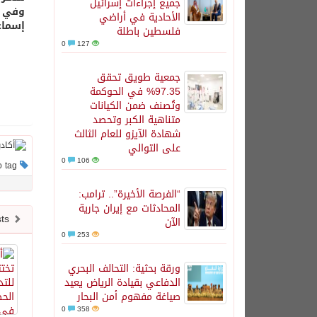
جميع إجراءات إسرائيل
وفي ا
الأحادية في أراضي
إسماع
فلسطين باطلة
0
127
جمعية طويق تحقق
97.35% في الحوكمة
وتُصنف ضمن الكيانات
متناهية الكبر وتحصد
شهادة الآيزو للعام الثالث
على التوالي
0
106
This post has no tag
“الفرصة الأخيرة”.. ترامب:
المحادثات مع إيران جارية
Newer posts
الآن
0
253
ورقة بحثية: التحالف البحري
الدفاعي بقيادة الرياض يعيد
صياغة مفهوم أمن البحار
0
358