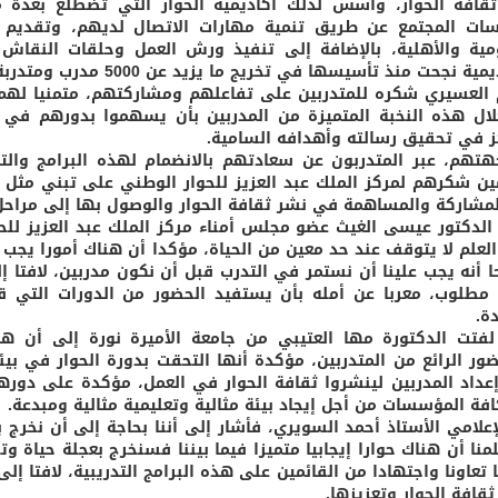
قافة الحوار، وأسس لذلك أكاديمية الحوار التي تضطلع بعدة م
ت المجتمع عن طريق تنمية مهارات الاتصال لديهم، وتقديم كا
مية والأهلية، بالإضافة إلى تنفيذ ورش العمل وحلقات النقاش
ة نجحت منذ تأسيسها في تخريج ما يزيد عن 5000 مدرب ومتدربة في كافة مناطق المملكة.
العسيري شكره للمتدربين على تفاعلهم ومشاركتهم، متمنيا لهم 
ال هذه النخبة المتميزة من المدربين بأن يسهموا بدورهم في ن
ز في تحقيق رسالته وأهدافه السامية.
تهم، عبر المتدربون عن سعادتهم بالانضمام لهذه البرامج وال
ن شكرهم لمركز الملك عبد العزيز للحوار الوطني على تبني مثل ه
مشاركة والمساهمة في نشر ثقافة الحوار والوصول بها إلى مراح
الدكتور عيسى الغيث عضو مجلس أمناء مركز الملك عبد العزيز للح
لعلم لا يتوقف عند حد معين من الحياة، مؤكدا أن هناك أمورا يجب أ
 أنه يجب علينا أن نستمر في التدرب قبل أن نكون مدربين، لافتا إل
طلوب، معربا عن أمله بأن يستفيد الحضور من الدورات التي ق
ة.
لفتت الدكتورة مها العتيبي من جامعة الأميرة نورة إلى أن هذ
ضور الرائع من المتدربين، مؤكدة أنها التحقت بدورة الحوار في بيئ
عداد المدربين لينشروا ثقافة الحوار في العمل، مؤكدة على دورها
فة المؤسسات من أجل إيجاد بيئة مثالية وتعليمية مثالية ومبدعة.
لإعلامي الأستاذ أحمد السويري، فأشار إلى أننا بحاجة إلى أن نخرج ب
 تعاونا واجتهادا من القائمين على هذه البرامج التدريبية، لافتا إ
ثقافة الحوار وتعزيزها.