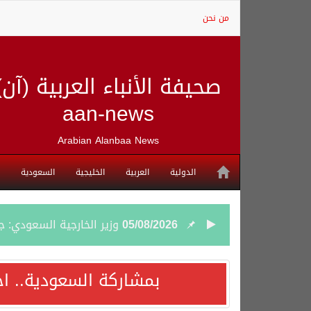
من نحن
صحيفة الأنباء العربية (آن)
aan-news
Arabian Alanbaa News
الدولية
العربية
الخليجية
السعودية
05/08/2026
وزير الخارجية السعودي: 
05/08/2026
جمعية طويق تحقق 97.35% في الحوكمة وتُصنف ضمن الكيانات متناهية الكبر وتحصد شهادة الآيزو للعام الثالث على التوالي
بمشاركة السعودية.. اج
04/08/2026
“الفرصة الأخيرة”.. ترامب: 