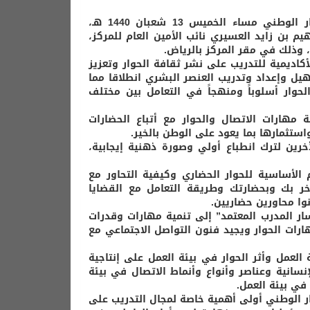
اختتمت أكاديمية الحوار للتدريب التابعة لمركز الملك عبد العزيز للحوار الوطني مساء الخميس 13 شعبان 1440 هـ،
تاذ / إبراهيم بن زايد العسيري نائب الأمين العام للمركز،
 وذلك في مقر المركز بالرياض.
كاديمية للتدريب على نشر ثقافة الحوار وتعزيز
هيل وإعداد وتدريب العنصر البشري انطلاقا مما
وار أسلوباً ومنهجاً في التعامل بين مختلف
 مهارات الاتصال والحوار مع أتباع الحضارات
ستثمارها بما يعود على الوطن بالخير.
خرين لترك انطباع أولي وصورة ذهنية إيجابية،
الأساسية للحوار الحضاري وكيفية التحاور مع
لآخر بك وبحضارتك وطريقة التعامل مع القضايا
نوا محاورين حضاريين.
سار المدرب المعتمد” إلى تنمية مهارات وقدرات
رات الحوار ويجيد فنون التواصل الاجتماعي مع
لعمل وأثر الحوار في بيئة العمل على إنتاجية
نسانية وعناصر وأنواع وأنماط الاتصال في بيئة
في بيئة العمل.
ار الوطني أولى أهمية خاصة لمجال التدريب على