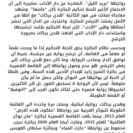
روايتها “بريد الليل”، الصادرة عن دار الآداب، مشيرة إلى أن
الاجتماع الأخير للجنة تحكيم الجائزة كان “عاصفا”، وشهد
مفاجأة تمثلت فى فوز الكاتبة “هدى بركات” مع أنها فى
الأصل رفضت الترشح للجائزة، واعتذرت من الدار التى تنشر
أعمالها وهى “الآدب”، لكن لجنة التحكيم طلبت ترشيحها
واستئذنت دار الآداب التى أقنعت هدى بركات بضرورة
الترشح.
وبحسب نظام الجائزة يحق للجنة التحكيم إذا ما وجدت نقصاً
أو ضعفاً فى القائمة، أن ترشح رواية غير مرشحة، شرط أن
توافق الدار وصاحب الرواية، وما كان دفع هدى بركات إلى
رفض الترشح، هو عدم وصول روايتها إلى القائمة القصيرة
فى جائزة الشيخ زايد للإبداع الأدبى هذه السنة، وفى ظنها
أن الحظ لن يواتيها فى البوكرـ ولكن حصل ما لم يكن
متوقعاً، ليس لأن الرواية لا تستحق الفوز، بل لأن الكثيرين
اعتبروها رواية قصيرة حتى لتكاد تكون أقرب إلى “النوفيلا”
أو القصة الطويلة.
وهدى بركات، روائية لبنانية، وصلت مرة واحدة الى القائمة
الطويلة للبوكر العربية عبر روايتها “ملكوت هذه الارض”
العام 2013، بينما بلغت القائمة القصيرة لجائزة “مان بوكر
العالمية” للعام 2015، وفازت أيضا العام 2000 بجائزة نجيب
محفوظ عن روايتها “حارث المياه” وبجائزة سلطان العويس