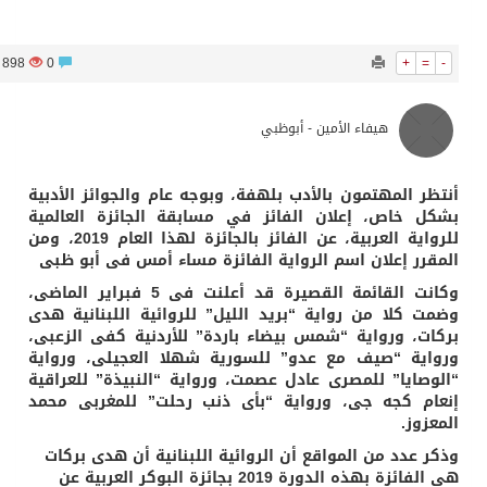
898
0
+
=
-
هيفاء الأمين - أبوظبي
أنتظر المهتمون بالأدب بلهفة، وبوجه عام والجوائز الأدبية
بشكل خاص، إعلان الفائز في مسابقة الجائزة العالمية
للرواية العربية، عن الفائز بالجائزة لهذا العام 2019، ومن
المقرر إعلان اسم الرواية الفائزة مساء أمس فى أبو ظبى
وكانت القائمة القصيرة قد أعلنت فى 5 فبراير الماضى،
وضمت كلا من رواية “بريد الليل” للروائية اللبنانية هدى
بركات، ورواية “شمس بيضاء باردة” للأردنية كفى الزعبى،
ورواية “صيف مع عدو” للسورية شهلا العجيلى، ورواية
“الوصايا” للمصرى عادل عصمت، ورواية “النبيذة” للعراقية
إنعام كجه جى، ورواية “بأى ذنب رحلت” للمغربى محمد
المعزوز.
وذكر عدد من المواقع أن الروائية اللبنانية أن هدى بركات
هى الفائزة بهذه الدورة 2019 بجائزة البوكر العربية عن