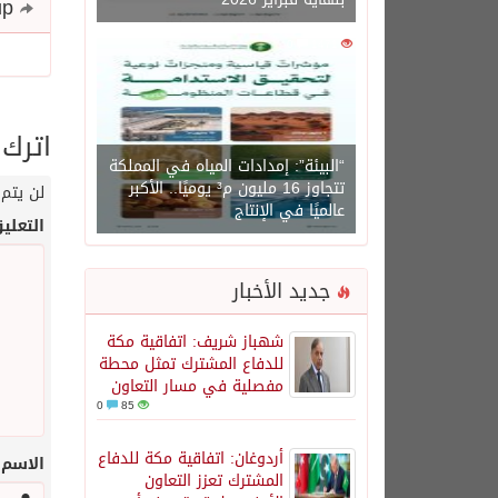
Share and follow up
0
1471
اترك 
“البيئة”: إمدادات المياه في المملكة
تتجاوز 16 مليون م³ يوميًا.. الأكبر
لن يتم 
عالميًا في الإنتاج
التعلي
جديد الأخبار
شهباز شريف: اتفاقية مكة
للدفاع المشترك تمثل محطة
مفصلية في مسار التعاون
0
85
أردوغان: اتفاقية مكة للدفاع
الاسم
المشترك تعزز التعاون