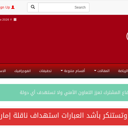
Login | Sign Up
t 2026 Y |
الرياضة
المقالات
أقسام متنوعة
تحقيقات
انفوجرافيك
الاس
فاع المشترك تعزز التعاون الأمني ولا تستهدف أي دولة
اقية مكة تعكس الإرادة السياسية لحماية أمن المنطقة
 وتستنكر بأشد العبارات استهداف ناقلة إمار
ة المكرمة للدفاع المشترك بين المملكة العربية السعودية والجم