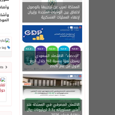
المملكة تعرب عن ترحيبها بالوصول
وأضاف
لاتفاق بين الولايات المتحدة وإيران
وأشار
لإنهاء العمليات العسكرية
الموض
0
505
This post has no tag
“الإحصاء”: الاقتصاد السعودي
يسجل نموًا بنسبة 3% خلال الربع
الأول من عام 2026
Newer posts
0
757
الائتمان المصرفي في المملكة عند
أعلى مستوياته بـ3.3 تريليونات ريال
بنهاية فبراير 2026