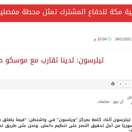
ية مكة للدفاع المشترك تمثل محطة مفصلية
AQA الألمانية تمنح برامج الإعلام بالأكاديمية العربية الاعتماد غير المشروط وفق المعايير الأوروبية..
ع رباعي يبحث خفض التصعيد ومعالجة التحديات الأمنية الراهنة
28/11/201
10:09 م
جميع إجراءات إسرائيل الأحادية في أراضي فلسطين باطلة
تيلرسون: لدينا تقارب مع موسكو حو
+
=
-
المحادثات مع إيران جارية الآن
أن نيوز - متابعات
ري الدفاعي بقيادة الرياض يعيد صياغة مفهوم أمن البحار
تيلرسون أثناء كلمة بمركز “ويلسون” في واشنطن: “فيما يتعلق برو
ة للدفاع المشترك تمثل محطة مفصلية في مسار التعاون
ريا من أجل تحقيق النصر على تنظيم داعش، ونحن على طريق تحقي
”.