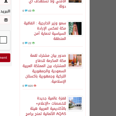
الأمني ولا تستهدف أي
دولة
البريد
0
43
سمو وزير الخارجية : اتفاقية
مكة تعكس الإرادة
السياسية لحماية أمن
المنطقة
0
22
صدور بيان مشترك لقمة
مكة المكرمة للدفاع
المشترك بين المملكة العربية
السعودية والجمهورية
التركية وجمهورية باكستان
الإسلامية.
0
820
قفزة عالمية جديدة
لتخصصات «الإعلام»
بالأكاديمية العربية هيئة
AQAS الألمانية تمنح برامج