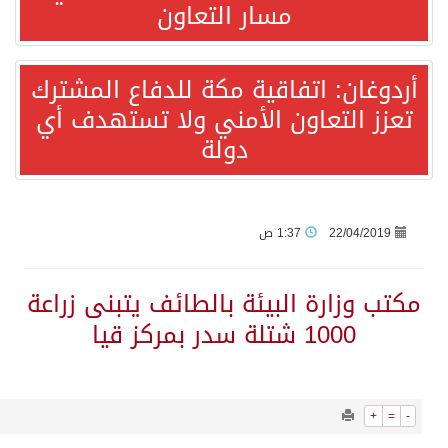
2437
0