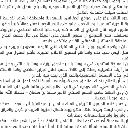
لى وجود ثروة معدنية كبيرة في السعودية لكنها لم تمس أبداً، مشيراً إلى
ية فهي ليست صحراء. وتنفق الاسر السعودية والسياح بشكل عام عشرات الم
لصناعة سياحة متقدمة بالداخل
ية البحرية تمر عبر البحر الأحمر، وشواطئ البحر الأحمر تحمل جمالاً كبيراً وهو
روع نيوم، قال الصيني إن العالم كله يتجه حالياً للذكاء الصناعي والروبوت،
ستهلك، فمن المتوقع أن تتفوق الصين على أمريكا في حال حققت النجاح ف
لمنطقة للمستقبل الحقيقي القادم ولاتكون خارجه.
أن موقع مشروع نيوم الثلاثي المشترك التي تقوده السعودية ويوجد به جز
بل، ليس مجرد حلم وانما هو لتحقيق الاحلام الكبيرة، فأكبر العقول في ا
بل.
الاستثمار أرباحاً تشغيلية وصلت إلى 60%، حسب اعلان فبراير
لى جذب الاستثمار للسعودية.بالقدر الذي يتجه فيه للخارج
لى أن العالم يتحرك لمناطق جديدة، وأصبحت أمريكا تتجه لدول شرق آسيا وإلى
نت في الماضي، فالسعودية في قلب العالم العربي.مثلما هي قلب العالم 
 هو أوروبا الجديدة.
ن جسر خادم الحرمين الشريفين الملك سلمان بن عبدالعزيز آل سعود – حفظه ال
والغرب ليست بعيدة عنها، فهو يربط شمال الجزيرة العربية والأردن والعراق با
 وأوروبا وافريقيا.بسياراته وقطاراته
ن السعودية أصبحت تتجه للجانب الشامل للثقافة، بدلاً من الشعر والأدب فقط
أن قرار السماح للمرأة بقيادة السيارة أزال أمراً كبيراً كان يحرج السعودية بي