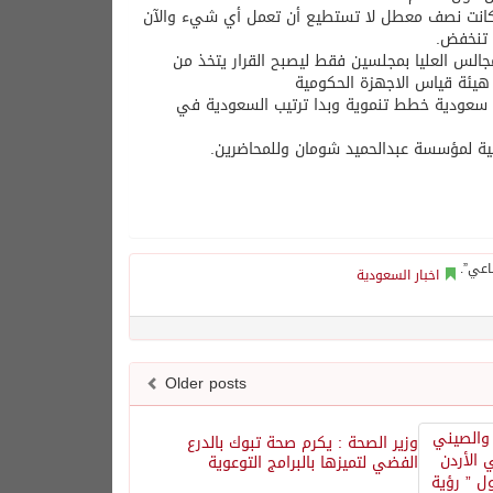
أة كانت نصف معطل لا تستطيع أن تعمل أي شيء والآن
 تنخفض.
الس العليا بمجلسين فقط ليصبح القرار يتخذ من
 هيئة قياس الاجهزة الحكومية
 سعودية خطط تنموية وبدا ترتيب السعودية في
مية لمؤسسة عبدالحميد شومان وللمحاضرين.
اخبار السعودية
Older posts
وزير الصحة : يكرم صحة تبوك بالدرع
الفضي لتميزها بالبرامج التوعوية