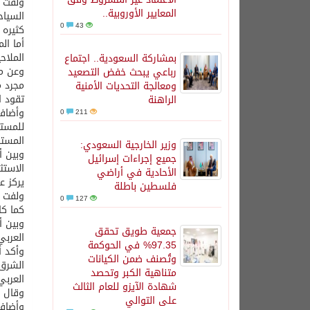
ولفت إ
المعايير الأوروبية..
السياح
0
43
كثيره 
الملاح
بمشاركة السعودية.. اجتماع
وعن مش
رباعي يبحث خفض التصعيد
مجرد م
ومعالجة التحديات الأمنية
تقود ا
الراهنة
وأضاف 
0
211
للمستق
المستق
وزير الخارجية السعودي:
جميع إجراءات إسرائيل
الأحادية في أراضي
يركز ع
فلسطين باطلة
ولفت إ
0
127
كما كا
جمعية طويق تحقق
العربي
97.35% في الحوكمة
وأكد أ
وتُصنف ضمن الكيانات
الشرق 
متناهية الكبر وتحصد
العربي
شهادة الآيزو للعام الثالث
وقال إ
على التوالي
وأضاف 