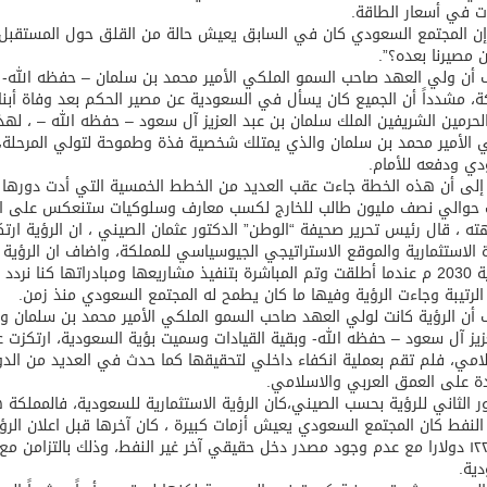
ات في أسعار الطاقة.
ن المجتمع السعودي كان في السابق يعيش حالة من القلق حول المستقبل، و
مصيرنا بعده؟”.
أن ولي العهد صاحب السمو الملكي الأمير محمد بن سلمان – حفظه الله- أ
ة، مشدداً أن الجميع كان يسأل في السعودية عن مصير الحكم بعد وفاة أ
لحرمين الشريفين الملك سلمان بن عبد العزيز آل سعود – حفظه الله – ، له
 الأمير محمد بن سلمان والذي يمتلك شخصية فذة وطموحة لتولي المرحلة، م
ي ودفعه للأمام.
إلى أن هذه الخطة جاءت عقب العديد من الخطط الخمسية التي أدت دورها فيما 
ت حوالي نصف مليون طالب للخارج لكسب معارف وسلوكيات ستنعكس على ال
ه ، قال رئيس تحرير صحيفة “الوطن” الدكتور عثمان الصيني ، ان الرؤية ار
 الاستثمارية والموقع الاستراتيجي الجيوسياسي للمملكة، واضاف ان الرؤية
إن رؤية 2030 م عندما أطلقت وتم المباشرة بتنفيذ مشاريعها ومبادراتها كنا 
 الرتيبة وجاءت الرؤية وفيها ما كان يطمح له المجتمع السعودي منذ زمن.
أن الرؤية كانت لولي العهد صاحب السمو الملكي الأمير محمد بن سلمان وبا
امي، فلم تقم بعملية انكفاء داخلي لتحقيقها كما حدث في العديد من الدول 
ة على العمق العربي والاسلامي.
ر الثاني للرؤية بحسب الصيني،كان الرؤية الاستثمارية للسعودية، فالمملكة
فوق ١٢٢ دولارا مع عدم وجود مصدر دخل حقيقي آخر غير النفط، وذلك بالتزامن
ية.