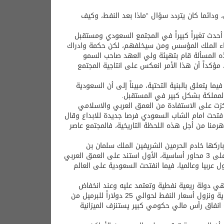
دائما كان يتردد سؤال “ماذا بعد النفط، وكيف
حدث تغيراً كبيراً في المجتمع السعودي ومستقبل
بناء الملك المؤسس ومن سيخلفهم، لكن حكمة وادراك
ذه المسألة قام بتهيئة ولي العهد صاحب السمو
ؤكداً أن هذا الأمر انعكس على انتاجية المجتمع
يتعلق بالبنية التحتية، مبيناً إلى أن السعودية
مملكة بشكل كبير في المستقبل.
تكزت على الاستفادة من العمق العربي والاسلامي
 فتحت امام الشاب السعودي فرصا جديدة للابداع وقال
نردد هرمنا من أجل هذه اللحظة التاريخية، فالمجتمع عاصر
ركها خادم الحرمين الشريفين الملك سلمان بن
عبدالعزيز آل سعود – حفظه الله- وبقية القيادات وسميت بؤية السعودية، ارتكزت على 3 محاور أساسية، الأول استند على العمق العربي
عربيا وعالميا، فيما انفتحت السعودية على العالم
 هي دولة ريعية نفطية وتعتمد عليه وعند انخفاض
أسعار النفط كان المجتمع السعودي يعيش أزمات كبيرة ، كان آخرها قبل اعلان الرؤية ونزول أسعار النفط لحوالي 25 دولاراً للبرميل من
 مع انفاق رأس مالي حكومي كبير يستنزف الميزانية