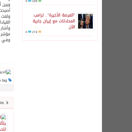
0
106
وبين أ
أصبحت 
“الفرصة الأخيرة”.. ترامب:
ولفت إ
المحادثات مع إيران جارية
القياد
الآن
وأشار 
0
274
مؤشر ا
وفي خت
This post has no tag
Newer posts