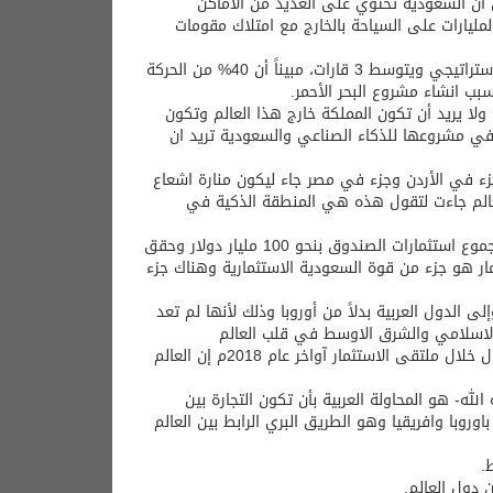
 أن السعودية تحتوي على العديد من الأماكن
ليارات على السياحة بالخارج مع امتلاك مقومات
أما المحور الثالث يركز على الموقع الجغرافي للسعودية ولمنطقة الشرق الأوسط استراتيجي ويتوسط 3 قارات، مبيناً أن 40% من الحركة
 سبب انشاء مشروع البحر الأحمر.
 ولا يريد أن تكون المملكة خارج هذا العالم وتكون
ي مشروعها للذكاء الصناعي والسعودية تريد ان
ء في الأردن وجزء في مصر جاء ليكون منارة اشعاع
لعالم جاءت لتقول هذه هي المنطقة الذكية في
وبين أن المملكة استثمرت في سوفت بنك بصندوق رؤية سوفت بنك التي وصل مجموع استثمارات الصندوق بنحو 100 مليار دولار وحقق
 الماضي وهذا الاستثمار هو جزء من قوة السعودية الاستثمارية وهناك جزء
 الدول العربية بدلاً من أوروبا وذلك لأنها لم تعد
الاسلامي والشرق الاوسط في قلب العالم
وبين أن ولي العهد صاحب السمو الملكي الأمير محمد بن سلمان – حفظه الله- قال خلال ملتقى الاستثمار آواخر عام 2018م إن العالم
له- هو المحاولة العربية بأن تكون التجارة بين
وروبا وافريقيا وهو الطريق البري الرابط بين العالم
.
ن دول العالم.