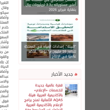
التغير
أعلى مستوياته بـ3.3 تريليونات ريال
وقال إ
بنهاية فبراير 2026
سيكون 
وأضاف 
0
1450
المملك
خادم ا
الملكي
السعود
وأشار 
“البيئة”: إمدادات المياه في المملكة
ابتعث
تتجاوز 16 مليون م³ يوميًا.. الأكبر
من جهت
عالميًا في الإنتاج
والقوة
الحياة
وأضاف 
جديد الأخبار
والاسل
قفزة عالمية جديدة
مستند
لتخصصات «الإعلام»
والمحو
بالأكاديمية العربية هيئة
AQAS الألمانية تمنح برامج
الإعلام بالأكاديمية العربية
السعود
الاعتماد غير المشروط وفق