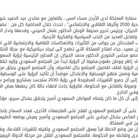
سفارة المملكة لدى الأردن مساء امس ، بالتعاون مع منتدى عبد الحميد شوما
السعودية 2030 وأثرها الثقافي والاجتماعي” ، تحدث خلال المحاضرة كل من
لحيزان، ورئيس تحرير صحيفة الوطن الدكتور عثمان الصيني، وقدمها وادار ال
تفاعل العديد من النخب السياسية والفكرية الأردنية.
ن صعيد، جراء انفتاح المملكة التي تطمح الى ايجاد ديناميكية مع عجلة الانتا
د زاهر ووطن طموح،مضيفا أن الرؤية تبدأ من المجتمع السعودي وإليه تنته
ن الرؤية تغلف تفاصيل المجتمع بكل تفاصيله، وأن المجتمع الحيوي ينبثق م
مية وضمن منهج الوسطية والاعتدال، موضحاً أن تأكيد الرؤية على الوسطي
وأشار إلى أن جميع التغييرات المطروحة في 
 ومرونة بالتفاعل مع الحكومة، فالرؤية جاءت لانهاء حالة كان يصفها بعض 
وفي الخارج.
لى أن كل ما كان يتمناه المواطن السعودي أصبح يتحقق بشكل سريع، مؤكد
لى أن المجتمع السعودي انفتح على المتجمعات الأخرى، فعند السماح بتنظيم ال
ير انعكس بشكل ايجابي على المجتمع السعودي وأصبح يعيش بوضعه الطبيع
ن في المملكة.
ن من وضع الخطة قرأ بعمق المجتمع السعودي وتقبله للتغيرات القادمة، وه
ي وتفاعله مع الحكومة، فالمجتمع السعودي انتقل من مرحلة الدولة الريعي