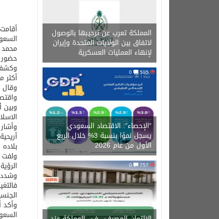
أقامت 
المملكة تعرب عن ترحيبها بالوصول
لاتفاق بين الولايات المتحدة وإيران
محمد ا
لإنهاء العمليات العسكرية
حضور و
0
505
أكثر م
واقتصا
وبين أ
الاسلا
“الإحصاء”: الاقتصاد السعودي
يسجل نموًا بنسبة 3% خلال الربع
أريحية
الأول من عام 2026
بلاده 
ولفت إ
الرؤية.
0
757
وشدد ع
فالتغ
الجنسي
وأكد أ
السعود
الائتمان المصرفي في المملكة عند