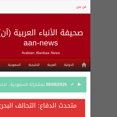
من نحن
صحيفة الأنباء العربية (آن)
aan-news
Arabian Alanbaa News
الدولية
العربية
الخليجية
السعودية
06/08/2026
بمشاركة السعودية.. اجتما
05/08/2026
وزير الخارجية السعودي: 
متحدث الدفاع: التحالف البحر
05/08/2026
جمعية طويق تحقق 97.35% في الحوكمة وتُصنف ضمن الكيانات متناهية الكبر وتحصد شهادة الآيزو للعام الثالث على التوالي