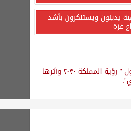
مية يدينون ويستنكرون بأشد
ع غزة
الحيزان والصيني يتألقان في الأردن للحديث حول ” رؤية المملكة ٢٠٣٠ وأثرها
”.