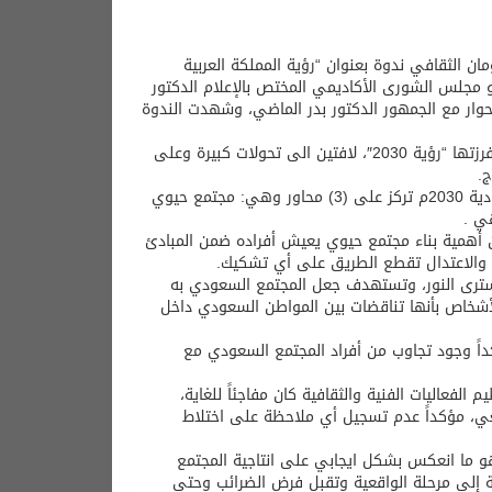
ن الثقافي ندوة بعنوان “رؤية المملكة العربية
 : عضو مجلس الشورى الأكاديمي المختص بالإعلام الدكتور
حوار مع الجمهور الدكتور بدر الماضي، وشهدت الندوة
وكشف المتحدثان عن جوانب من التأثيرات والانعكاسات الثقافية والاجتماعية التي افرزتها “رؤية 2030″، لافتين الى تحولات كبيرة وعلى
ج.
وقال عضو مجلس الشوري الدكتور محمد الحيزان، إن المحاور الرئيسية لرؤية السعودية 2030م تركز على (3) محاور وهي: مجتمع حيوي
ي .
ن أهمية بناء مجتمع حيوي يعيش أفراده ضمن المبادئ
ة والاعتدال تقطع الطريق على أي تشكيك.
رؤية 2030 ستجسد بمشاريع وبرامج سترى النور، وتستهدف جعل المجتمع السعودي به
الأشخاص بأنها تناقضات بين المواطن السعودي داخل
اً وجود تجاوب من أفراد المجتمع السعودي مع
فعاليات الفنية والثقافية كان مفاجئاً للغاية،
ي، مؤكداً عدم تسجيل أي ملاحظة على اختلاط
و ما انعكس بشكل ايجابي على انتاجية المجتمع
ة إلى مرحلة الواقعية وتقبل فرض الضرائب وحتى