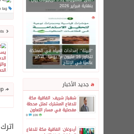
بنهاية فبراير 2026
This post has no tag
0
1471
Newer posts
“البيئة”: إمدادات المياه في المملكة
تتجاوز 16 مليون م³ يوميًا.. الأكبر
عالميًا في الإنتاج
جديد الأخبار
Share and follow up
شهباز شريف: اتفاقية مكة
للدفاع المشترك تمثل محطة
مفصلية في مسار التعاون
0
106
اترك 
أردوغان: اتفاقية مكة للدفاع