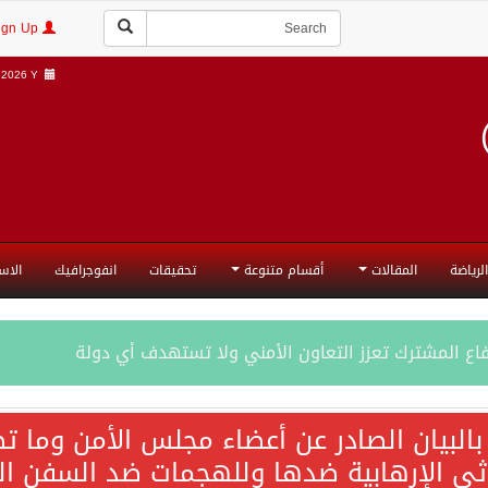
Login | Sign Up
2026 Y |
الرياضة
المقالات
أقسام متنوعة
تحقيقات
انفوجرافيك
الاس
فاع المشترك تعزز التعاون الأمني ولا تستهدف أي دولة
اقية مكة تعكس الإرادة السياسية لحماية أمن المنطقة
 بالبيان الصادر عن أعضاء مجلس الأمن وما 
 الإرهابية ضدها وللهجمات ضد السفن التجارية م
ة المكرمة للدفاع المشترك بين المملكة العربية السعودية والجم