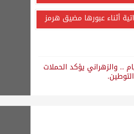
اتية أثناء عبورها مضيق هرمز
م .. والزهراني يؤكد الحملات
لتوطين.