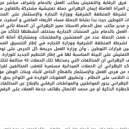
فرق الرقابة والتفتيش بمكتب العمل بالدمام بإشراف مباشر م
المرأة العاملة إيمان الزهراني حملة تفتيشية مشتركة بالتعاون م
ع لشرطة المنطقة الشرقية ووزارة التجارة والإستثمار على المحل
 التوطين حيث بدأ نشاط الحملة مساء الأربعاء الماضي و أسفرت عن ضبط 42 مخالفة لقرارت 
 مدير مكتب عمل الدمام الاستاذ عمير الزهراني أن الحملة تأتي امتد
العمل بالدمام على المنشآت التجارية بمختلف أنشطتها للتأكد من ال
 ضمت الحملة عدد من المفتشين والمفتشات وبمشاركة أمانة الم
ع لشرطة المنطقة الشرقية ووزارة التجاره في إطار التنسيق الم
ين قرارات التوطين ، وأن وزارة العمل حريصة كل الحرص على توف
التفتيش على البيئة المناسبة لها في إطار التنظيم الجديد للوزارة.
هراني أن المخالفات التي رصدتها تلك الحملات 42 مخالفة لتلك المنشآت والمحلات التجارية.
كد الزهراني أن الحملات الميدانية مستمرة لتعقب المخالفين لقر
د من فرص العمل والإستثمار بالقطاع الخاص لأبناء وبنات الوطن مؤك
ت التلاعب على النظام ، وتطبيق العقوبات الواردة في اللوائح بحق ا
الزهراني بدور المواطنين والمواطنات الرقابي بالإبلاغ عن المخالفا
جهزة الذكية أو من محمد الاتصال بهاتف خدمة العملاء على الرقم الموحد 