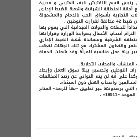
ن رئيس قسم التفتيش نايف العتيبي و مديرة
ع أمانة المنطقة الشرقية وشعبة الضبط الإداري
ات التجارية بأسواق الحب بالدمام والمشمولة
التوطين .
اداً للحملات والجولات الميدانية التي يقوم بها
تزام أصحاب الأعمال بضوابط الوزارة وقراراتها
نطقة الشرقية ومساندة شعبة الضبط الإداري
ستمر والتعاون المشترك مع تلك الجهات لتعقب
ير بيئة عمل مناسبة للمرأة وقد شملت الحملة
ارات التوطين وتحسين بيئة سوق العمل وإيجاد
داً على أنه لن يتم التواني عن رصد المخالفات
لمخالفين وأصحاب العمل دون استثناء.
ت التي يرصدونها عبر تطبيق «معاً للرصد» المتاح
«19911» .