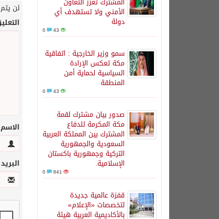
المشترك تعزز التعاون
لن يتم 
الأمني ولا تستهدف أي
دولة
التعلي
0
43
سمو وزير الخارجية : اتفاقية
مكة تعكس الإرادة
السياسية لحماية أمن
المنطقة
0
43
صدور بيان مشترك لقمة
مكة المكرمة للدفاع
الاسم
المشترك بين المملكة العربية
السعودية والجمهورية
التركية وجمهورية باكستان
الإسلامية.
البريد
0
841
قفزة عالمية جديدة
لتخصصات «الإعلام»
بالأكاديمية العربية هيئة