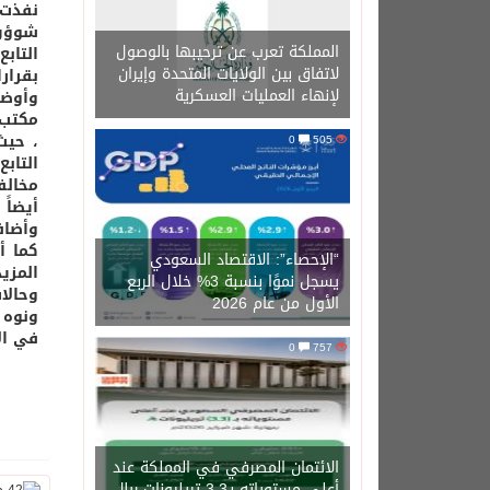
نفذت 
شوؤن 
المملكة تعرب عن ترحيبها بالوصول
التاب
لاتفاق بين الولايات المتحدة وإيران
بقرارات
لإنهاء العمليات العسكرية
وأوضح
مكتب 
، حيث
0
505
التاب
مخالف
أيضاً 
وأضاف الز
كما أ
“الإحصاء”: الاقتصاد السعودي
المزي
يسجل نموًا بنسبة 3% خلال الربع
وحالا
الأول من عام 2026
ونوه 
في الأ
0
757
الائتمان المصرفي في المملكة عند
أعلى مستوياته بـ3.3 تريليونات ريال