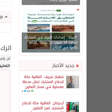
0
1450
Share and follow up
“البيئة”: إمدادات المياه في المملكة
تتجاوز 16 مليون م³ يوميًا.. الأكبر
اترك 
عالميًا في الإنتاج
لن يتم 
جديد الأخبار
التعلي
شهباز شريف: اتفاقية مكة
للدفاع المشترك تمثل محطة
مفصلية في مسار التعاون
0
85
أردوغان: اتفاقية مكة للدفاع
المشترك تعزز التعاون