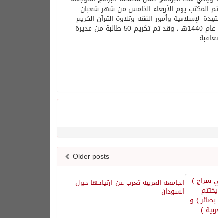
ختتم المكتب يوم الأربعاء الخامس من شهر شعبان
يدة الإسلامية وأمور الفقه وتلاوة القرآن الكريم
وتدبر معانيه اضافةً لتعليمها القاعدة النورانية ، وقد انطلق هذا البرنامج منذ بداية عام 1440هـ ، وقد تم تكريم 50 طالبة من مديرة
تعاقبة
Older posts
الجامعه العربيه تعرب عن ارتياحها حول
السودان