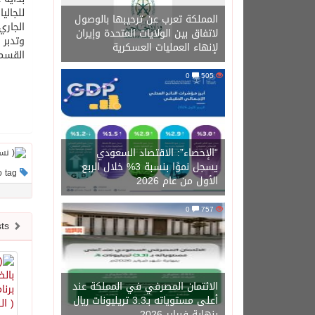
للجالي
المملكة تعرب عن ترحيبها بالوصول
الجاري
لاتفاق بين الولايات المتحدة وإيران
لإنهاء العمليات العسكرية
القسم 
0
505
“الإحصاء”: الاقتصاد السعودي
يسجل نموًا بنسبة 3% خلال الربع
This post has no tag
الأول من عام 2026
0
757
Newer posts
الائتمان المصرفي في المملكة عند
أعلى مستوياته بـ3.3 تريليونات ريال
بنهاية فبراير 2026