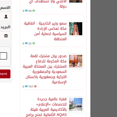
الأمني ولا تستهدف أي
دولة
الاسم
0
43
سمو وزير الخارجية : اتفاقية
البريد
مكة تعكس الإرادة
السياسية لحماية أمن
المنطقة
0
22
صدور بيان مشترك لقمة
مكة المكرمة للدفاع
المشترك بين المملكة العربية
السعودية والجمهورية
التركية وجمهورية باكستان
الإسلامية.
0
757
قفزة عالمية جديدة
لتخصصات «الإعلام»
بالأكاديمية العربية هيئة
AQAS الألمانية تمنح برامج