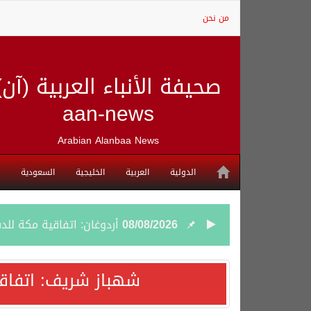
من نحن
صحيفة الأنباء العربية (آن)
aan-news
Arabian Alanbaa News
الدولية
العربية
الخليجية
السعودية
08/08/2026
أردوغان: اتفاقية مكة للد
08/08/2026
سمو وزير الخارجية : اتف
شهباز شريف: اتفاق
07/08/2026
صدور بيان مشترك لقمة مك