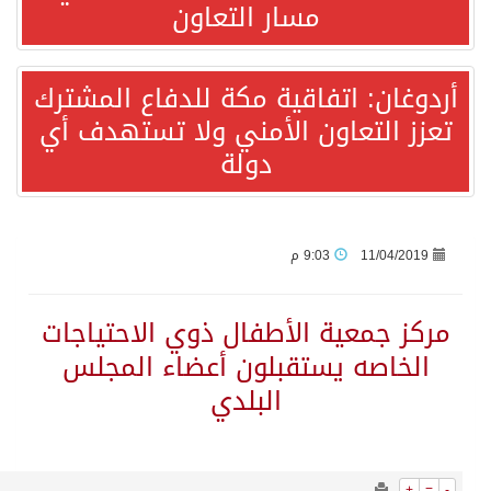
2947
0