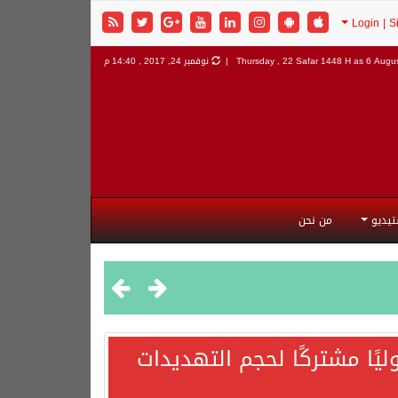
6 Augus
Thursday , 22 Safar 1448 H as
نوفمبر 24, 2017 , 14:40 م
تيديو
من نحن
يًا مشتركًا لحجم التهديدات