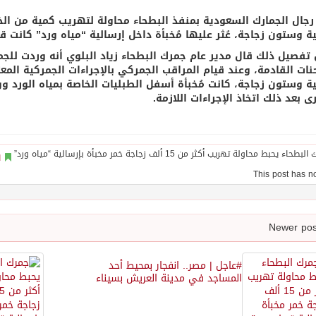
ية وستون زجاجة، عُثر عليها مُخبأة داخل إرسالية “مياه ورد” كانت ق
تفصيل ذلك قال مدير عام جمرك البطحاء زياد البلوي أنه وردت للجم
ية وستون زجاجة، كانت مُخبأة أسفل الطبليات الخاصة بمياه الورد وو
ى بعد ذلك اتخاذ الإجراءات اللازمة.
ا
#عاجل | مصر.. انفجار بمحيط أحد
المساجد في مدينة العريش بسيناء