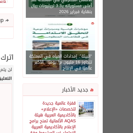
أعلى مستوياته بـ3.3 تريليونات ريال
بنهاية فبراير 2026
Share and follow up
0
1450
اترك 
“البيئة”: إمدادات المياه في المملكة
تتجاوز 16 مليون م³ يوميًا.. الأكبر
عالميًا في الإنتاج
لن يتم 
التعلي
جديد الأخبار
قفزة عالمية جديدة
لتخصصات «الإعلام»
بالأكاديمية العربية هيئة
AQAS الألمانية تمنح برامج
الإعلام بالأكاديمية العربية
الاعتماد غير المشروط وفق