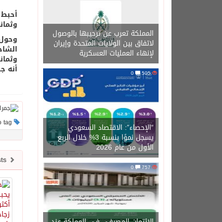
وثمان
المملكة تعرب عن ترحيبها بالوصول
وحول 
لاتفاق بين الولايات المتحدة وإيران
لإنهاء العمليات العسكرية
وثمان
أنه جر
0
505
This post has no tag
“الإحصاء”: الاقتصاد السعودي
يسجل نموًا بنسبة 3% خلال الربع
الأول من عام 2026
Newer posts
0
757
الائتمان المصرفي في المملكة عند