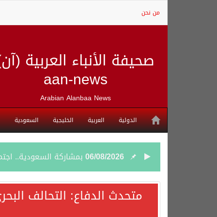
من نحن
صحيفة الأنباء العربية (آن)
aan-news
Arabian Alanbaa News
الدولية
العربية
الخليجية
السعودية
06/08/2026
بمشاركة السعودية.. اجتما
05/08/2026
وزير الخارجية السعودي: 
متحدث الدفاع: التحالف البحر
05/08/2026
جمعية طويق تحقق 97.35% في الحوكمة وتُصنف ضمن الكيانات متناهية الكبر وتحصد شهادة الآيزو للعام الثالث على التوالي