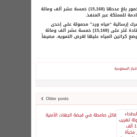
أحبط رجال الجمارك السعودية بمنفذ البطحاء محاولة لتهريب كمية من الخمور بلغ عددها (15,168) خمسة عشر ألف ومائة
ادمة للمملكة عبر المنفذ.
رك إرسالية “مياه ورد” محمولة على إحدى
الشاحنات القادمة، وعند قيام المراقب الجمركي بالإجراءات الجمركية المعتادة عُثر على (15,168) خمسة عشر ألف ومائة
ضع كراتين المياه عليها لغرض التمويه. مضيفاً
خبار السعودية
Older posts
قاتل صامطة في قبضة الجهات الأمنية