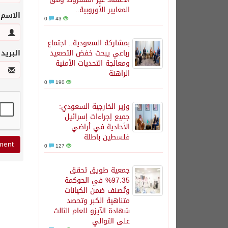
المعايير الأوروبية..
الاسم
0
43
بمشاركة السعودية.. اجتماع
رباعي يبحث خفض التصعيد
البريد
ومعالجة التحديات الأمنية
الراهنة
0
190
وزير الخارجية السعودي:
جميع إجراءات إسرائيل
الأحادية في أراضي
فلسطين باطلة
0
127
جمعية طويق تحقق
97.35% في الحوكمة
وتُصنف ضمن الكيانات
متناهية الكبر وتحصد
شهادة الآيزو للعام الثالث
على التوالي