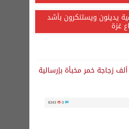
مية يدينون ويستنكرون بأشد
ع غزة
مرك البطحاء يحبط محاولة تهريب أكثر من 15 ألف زجاجة خمر مخبأة بإرسالية
8343
0