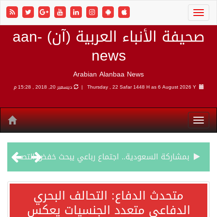
صحيفة الأنباء العربية (آن) aan-
news
Arabian Alanbaa News
6 August 2026 Y |
Thursday , 22 Safar 1448 H as
ديسمبر 20, 2018 , 15:28 م
بمشاركة السعودية.. اجتماع رباعي يبحث خفض التصعيد ومعالجة التحديات الأمنية الراهنة
وزير الخارجية السعودي: جميع إجراءات إسرائيل الأحادية في أراضي فلسطين باطلة
متحدث الدفاع: التحالف البحري
الدفاعي متعدد الجنسيات يعكس
جمعية طويق تحقق 97.35% في الحوكمة وتُصنف ضمن الكيانات متناهية الكبر وتحصد شهادة الآيزو للعام الثالث على التوالي