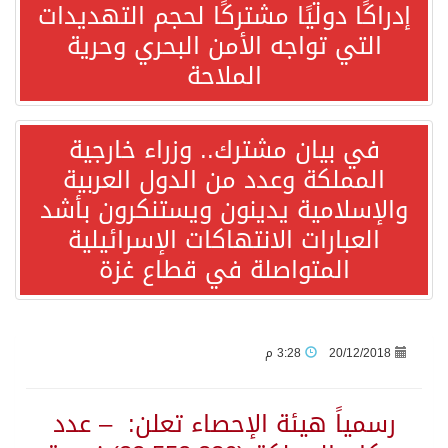
إدراكًا دوليًا مشتركًا لحجم التهديدات
التي تواجه الأمن البحري وحرية
“الفرصة الأخيرة”.. ترامب: المحادثات مع إيران جارية الآن
الملاحة
ورقة بحثية: التحالف البحري الدفاعي بقيادة الرياض يعيد صياغة مفهوم أمن البحار
في بيان مشترك.. وزراء خارجية
المملكة وعدد من الدول العربية
انطلاق المرحلة الأولى من مقابلات متطوعي كأس آسيا السعودية 2027 في الخبر
والإسلامية يدينون ويستنكرون بأشد
العبارات الانتهاكات الإسرائيلية
إعلام أميركي: مباحثات واشنطن وطهران ستركز على حرية الملاحة بهرمز
المتواصلة في قطاع غزة
ترامب: الأمير محمد بن سلمان يفضل الحوار بخصوص إيران لخفض التصعيد
السعودية لإيران: حريصون على مواصلة دورنا الإقليمي في إحلال الأمن والاستقرار
20/12/2018
3:28 م
قفزة عالمية جديدة لتخصصات «الإعلام» بالأكاديمية العربية هيئة AQAS الألمانية تمنح برامج الإعلام بالأكاديمية العربية الاعتماد غير المشروط وفق المعايير الأوروبية..
رسمياً هيئة الإحصاء تعلن:‏ ‏ – عدد