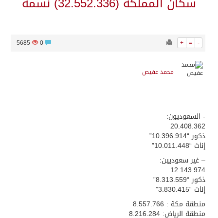
سكان المملكة (32.552.336) نسمة
5685
0
+
=
-
محمد عفيص
‏- السعوديون:
20.408.362
ذكور “10.396.914”
إناث “10.011.448”
– غير سعوديين:
12.143.974
ذكور “8.313.559”
إناث “3.830.415”
منطقة مكة : 8.557.766
منطقة الرياض: 8.216.284