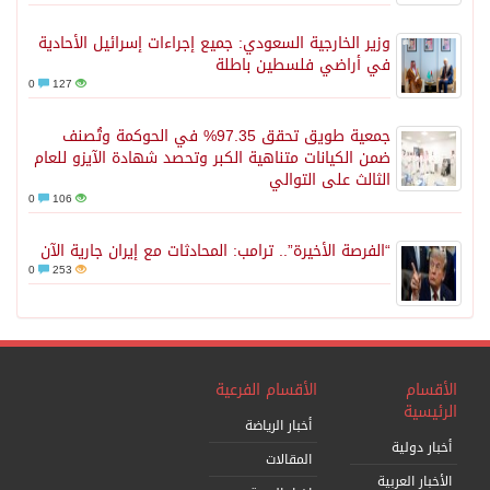
وزير الخارجية السعودي: جميع إجراءات إسرائيل الأحادية
في أراضي فلسطين باطلة
0
127
جمعية طويق تحقق 97.35% في الحوكمة وتُصنف
ضمن الكيانات متناهية الكبر وتحصد شهادة الآيزو للعام
الثالث على التوالي
0
106
“الفرصة الأخيرة”.. ترامب: المحادثات مع إيران جارية الآن
0
253
الأقسام
الأقسام الفرعية
الرئيسية
أخبار الرياضة
أخبار دولية
المقالات
الأخبار العربية