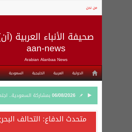
من نحن
صحيفة الأنباء العربية (آن)
aan-news
Arabian Alanbaa News
الدولية
العربية
الخليجية
السعودية
06/08/2026
بمشاركة السعودية.. اجتما
05/08/2026
وزير الخارجية السعودي: 
متحدث الدفاع: التحالف البحر
05/08/2026
جمعية طويق تحقق 97.35% في الحوكمة وتُصنف ضمن الكيانات متناهية الكبر وتحصد شهادة الآيزو للعام الثالث على التوالي