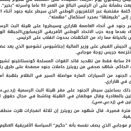
 بطمأنة على أن الرئيس البالغ من العمر 93 عاما وأسرته ”بخير“.
لمة مقتضبة عبر التلفزيون الوطني الذي سيطر عليه جنود أثناء 
ر إلى ”طبيعتها“ بمجرد استكمال ”مهمته“.
ر جنود في أنحاء العاصمة هاراري وسيطروا على هيئة البث الرس
عاء بعدما وجه حزب الاتحاد الوطني الأفريقي الزيمبابوي/الجبهة ال
 بالخيانة مما زاد من التكهنات بحدوث انقلاب على الرئيس.
 الجيش القبض على وزير المالية إجناشيوس تشومبو الذي يعد عضوا
وبعد 24 ساعة فقط من تهديد قائد القوات المسلحة كونستانتينو تش
 الحاكم، شاهد صحفي من رويترز حاملات جنود مصفحة على طرق رئ
الجنود من السيارات المارة مواصلة السير في الظلام بلهجة آ
 في هاراري.
ذلك بساعتين سيطر الجنود على مقر هيئة البث الرسمية (زد.بي
لين بالمغادرة وقال موظفان في الهيئة وناشط في مجال حقوق ال
لين في (زد.بي.سي).
فترة قصيرة، قال شهود من رويترز إن ثلاثة انفجارات هزت منطق
قية.
موجابي الذي يصف نفسه بأنه ”حكيم“ السياسة الأفريقية العظيم زيمبابو