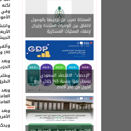
لكنه بعث
وفي ك
الأمو
المملكة تعرب عن ترحيبها بالوصول
لاتفاق بين الولايات المتحدة وإيران
وانتش
لإنهاء العمليات العسكرية
الأرب
الجيش
0
505
وألقي
40) وتتزعمه جريس زوجة موجابي.
الحزب
“الإحصاء”: الاقتصاد السعودي
وطلب 
يسجل نموًا بنسبة 3% خلال الربع
الطرق
الأول من عام 2026
وبعد 
العام
0
757
العام
وبعد 
الأفري
ويحكم 
الائتمان المصرفي في المملكة عند