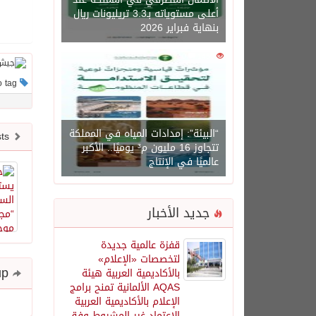
أعلى مستوياته بـ3.3 تريليونات ريال
بنهاية فبراير 2026
0
1450
This post has no tag
“البيئة”: إمدادات المياه في المملكة
Newer posts
تتجاوز 16 مليون م³ يوميًا.. الأكبر
عالميًا في الإنتاج
جديد الأخبار
قفزة عالمية جديدة
لتخصصات «الإعلام»
Share and follow up
بالأكاديمية العربية هيئة
AQAS الألمانية تمنح برامج
الإعلام بالأكاديمية العربية
الاعتماد غير المشروط وفق