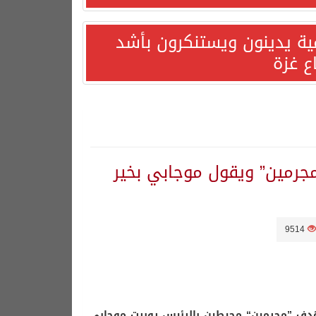
مية يدينون ويستنكرون بأشد
ع غزة
جرمين” ويقول موجابي بخير
9514
هدف ”مجرمين“ محيطين بالرئيس روبرت موجابي