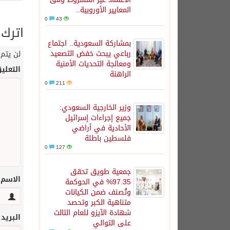
المعايير الأوروبية..
0
43
اترك 
بمشاركة السعودية.. اجتماع
رباعي يبحث خفض التصعيد
لن يتم 
ومعالجة التحديات الأمنية
التعلي
الراهنة
0
211
وزير الخارجية السعودي:
جميع إجراءات إسرائيل
الأحادية في أراضي
فلسطين باطلة
0
127
جمعية طويق تحقق
الاسم
97.35% في الحوكمة
وتُصنف ضمن الكيانات
متناهية الكبر وتحصد
شهادة الآيزو للعام الثالث
البريد
على التوالي