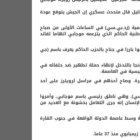
الليل قال متحدث عسكري إن الجيش يتوقع عودة
مية (زد.بي.سي) في الساعات الأولى من صباح
وطنية الحاكم الذي يتزعمه موجابي اتهاما لقائد
 بارزا في جناح بالحزب الحاكم يعرف باسم (جي
يونجا بالتدخل لإنهاء حملة تطهير ضد حلفائه في
يسية في العاصمة.
مرة. وصاح أحدهم في مراسل لرويترز على أحد
.سي)، وهي ناطق رئيسي باسم موجابي، وأمروا
إنسان إنه جرى التعامل بخشونة مع العديد من
ة وسط عاصمة الدولة الواقعة في جنوب القارة
ي منذ 37 عاما.