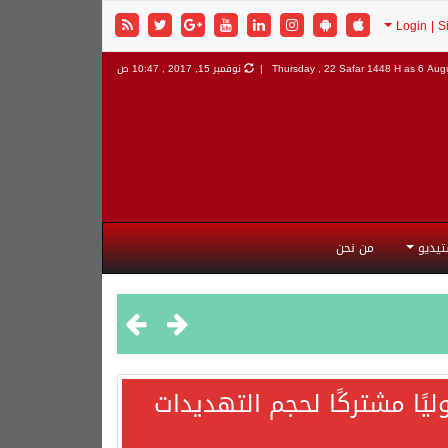
6 Augu
Thursday , 22 Safar 1448 H as
نوفمبر 15, 2017 , 10:47 ص
تيديو
من نحن
يًا مشتركًا لحجم التهديدات