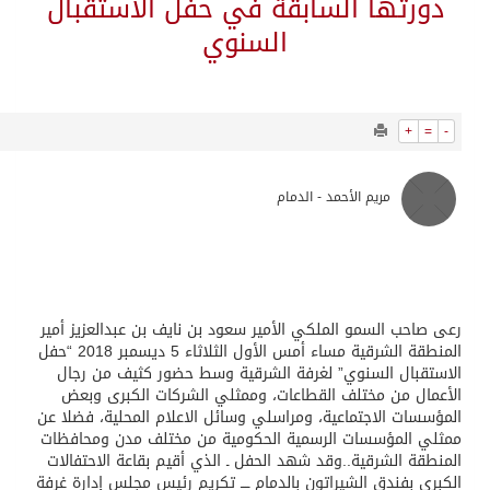
5212
0