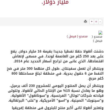
5929
0