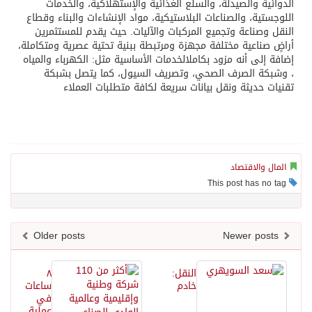
الدوائية
والصيدل
ة
، والسلع الغذائية والإستهلاكية، والخدمات
اللوجستية، والصناعات البلاستيكية، مواد
الإنشاءات و
البناء وقطاع
النقل وصناعة وتجميع المركبات
والآليات
.
حيث يقدم للمستثمرين
أراضٍ صناعية مختلفة م
جهزة ومرتبطة ببنية تحتية
عصرية ومتكاملة
،
إضافة إلى أنه مزود
بكامل
الخدمات الأساسية مثل: الكهرباء
و
ال
مياه
، وشبكة الصرف الصحي،
وتصريف السيول
، كما يتصل بشبكة
تقنيات حديثة ونقل بيانات سريعة لكافة متطلبات العملاء
المال والاقتصاد
This post has no tag
Older posts
Newer posts
النقل:
٨
خادم
ساعات
في
عملية