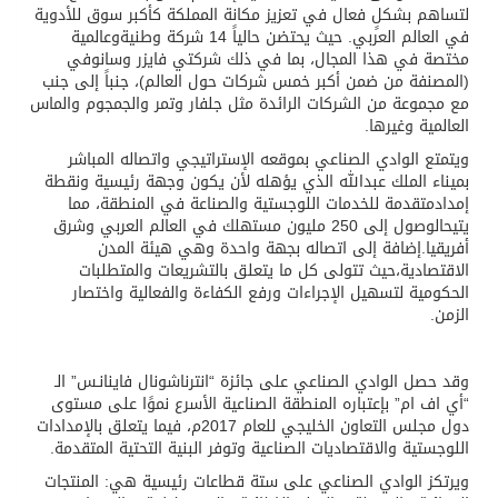
ل
تساهم بشكلٍ فعال في تعزيز مكانة المملكة ك
أكبر سوق
للأدوية
في
العالم العربي
. حيث يحتضن حالياً
14
شركة
وطنية
وعالمية
مختصة في هذا المجال،
بما في ذلك
شركتي
فايزر وسانوفي
(
المصنفة من ضمن أكبر خمس شركات حول العالم
)
، جنباً إلى جنب
مع مجموعة من الشركات الرائدة مثل جلفار وتمر والجمجوم والماس
العالمية
وغيرها
.
ويتمتع الوادي الصناعي بم
وقع
ه
ا
لإ
ستراتيجي
واتصاله المباشر
بميناء الملك عبدالله الذي
يؤهله
لأن
يكون
وجهة
رئيسية
ونقطة
إمداد
متقدمة
للخدمات
اللوجستية
والصناعة في المنطقة
، مما
ي
تيح
الوصول
إلى
250
مليون
مستهلك
في
العالم
العربي
و
شرق
أفريقيا
.
إضافة إلى
اتصاله ب
ج
هة
واحدة
و
هي هيئة المدن
ال
اقتصادية
،
حيث
تتولى كل ما يتعلق بالتشريعات والمتطلبات
الحكومية لتسهيل الإجراءات ورفع الكفاءة والفعالية واختصار
الزمن
.
وقد
حصل
الوادي الصناعي على جائزة “انترناشونال فاينانـس”
الـ
“أي اف ام” بإعتباره المنطقة الصناعية الأسرع نموًا على مستوى
دول مجلس التعاون الخليجي للعام 2017م، فيما يتعلق بالإمدادات
اللوجستية والاقتصاديات الصناعية وتوفر البنية التحتية المتقدمة.
و
يرتكز
الوادي الصناعي
على ستة قطاعات رئيسية هي: المنتجات