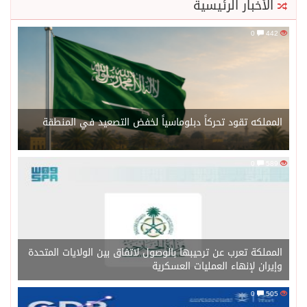
الأخبار الرئيسية
0
442
المملكه تقود تحركاً دبلوماسياً لخفض التصعيد في المنطقة
0
589
المملكة تعرب عن ترحيبها بالوصول لاتفاق بين الولايات المتحدة
وإيران لإنهاء العمليات العسكرية
0
505