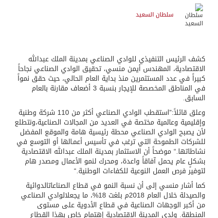
سلطان السعيد
كشف
الرئيس التنفيذي للوادي الصناعي بمدينة الملك عبدالله
الاقتصادية،
المهندس أيمن منسي،
تحقيق
الوادي الصناعي
نجاحاً
كبيراً
في عدد المستثمرين منذ بداية العام الحالي
، حيث حقق
نمواً
في المناطق المخصصة للإيجار
بنسبة
3 أضعاف
مقارنة
بال
عام
السابق
.
و
علق قائلاً:”
استقطب
الوادي الصناعي
أ
كثر
من
110
شركة
وطنية
وإقليمية وعالمية
مختصة في العديد من المجالات الصناعية،
ونتطلع
لأن
يصبح
الوادي الصناعي
محطة رئيسية
هامة والموقع المفضل
للشركات الطموحة التي ترغب في تأس
يس
أعمـالها أو التوسع في
نشاطاتها
.
“
موضحاً أ
ن
الاستثمار بمدينة الملك عبدالله الاقتصادية
بشكلٍ عام
يحمل آفاقاً واعدة،
و
محرك لنمو الأعمال
ومصدر
هام
لتوفير فرص العمل النوعية للكفاءات الوطنية
.
“
كما أشار
منسي
إلى أن نسبة النمو في
قطاع
ال
صناعات
الدوائية
والصيدل
ة
خلال العام 2018م بلغت 18%، ما
يجعل
الوادي الصناعي
من أكبر الوجهات
ال
صناعية
في قطاع ال
أدوية على مستوى
المنطقة
.
ولدى
المدينة الاقتصادية إ
هتمام خاص ب
هذا ال
قطاع