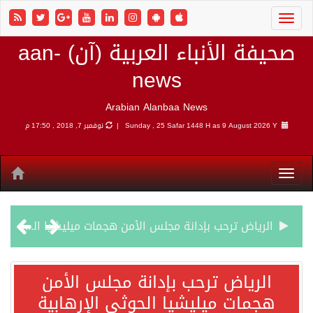
صحيفة الأنباء العربية (آن) aan-
news
Arabian Alanbaa News
9 August 2026 Y |
Sunday , 25 Safar 1448 H as
نوفمبر 7, 2018 , 17:50 م
الرياض ترحب بإدانة مجلس الأمن هجمات ميليشيا الحوثي الإرهابية
شهباز شريف: اتفاقية مكة للدفاع المشترك تمثل محطة مفصلية في مسار التعاون
الرياض ترحب بإدانة مجلس الأمن
هجمات ميليشيا الحوثي الإرهابية
أردوغان: اتفاقية مكة للدفاع المشترك تعزز التعاون الأمني ولا تستهدف أي دولة