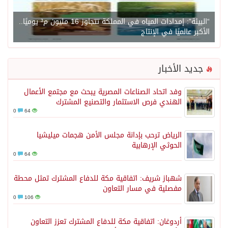
“البيئة”: إمدادات المياه في المملكة تتجاوز 16 مليون م³ يوميًا..
الأكبر عالميًا في الإنتاج
جديد الأخبار
وفد اتحاد الصناعات المصرية يبحث مع مجتمع الأعمال
الهندي فرص الاستثمار والتصنيع المشترك
0
64
الرياض ترحب بإدانة مجلس الأمن هجمات ميليشيا
الحوثي الإرهابية
0
64
شهباز شريف: اتفاقية مكة للدفاع المشترك تمثل محطة
مفصلية في مسار التعاون
0
106
أردوغان: اتفاقية مكة للدفاع المشترك تعزز التعاون