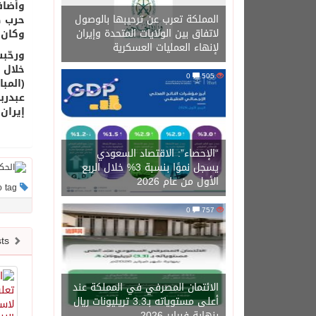
وأضاف
المملكة تعرب عن ترحيبها بالوصول
حرب ط
لاتفاق بين الولايات المتحدة وإيران
وكان ينتج نحو 500 ألف برميل يوم
لإنهاء العمليات العسكرية
ورحّب
خلال 
0
505
عبدرب
إيران.
“الإحصاء”: الاقتصاد السعودي
يسجل نموًا بنسبة 3% خلال الربع
الأول من عام 2026
This post has no tag
0
757
Newer posts
الائتمان المصرفي في المملكة عند
أعلى مستوياته بـ3.3 تريليونات ريال
بنهاية فبراير 2026