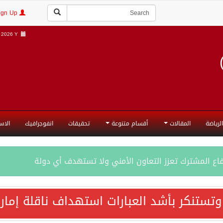
Login | Sign Up
2026 Y |
الرياضة
المقالات
أقسام متنوعة
تحقيقات
انفوجرافيك
الاس
فاع المشترك تعزز التعاون الأمني ولا تستهدف أي دولة
اقية مكة تعكس الإرادة السياسية لحماية أمن المنطقة
 وتستنكر بأشد العبارات استهداف ناقلة إمار
ة المكرمة للدفاع المشترك بين المملكة العربية السعودية والجم