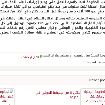
ت الحكومة أنها جاهزة للعمل على وضع إجراءات لبناء الثقة، في 
ال أمدها ثلاث سنوات في بلد ينتج احتياطي حوالي ثلاثة مليارات 
يًّا قبل الحرب، كان يأتي أكثر من نصفها من محافظة حضرموت.
ت الحكومة اليمنية، بكافة وسائل إحلال السلام في البلاد، وقالت في
الأيام القليلة الماضية، التي تحث على دفع جهود الوصول إلى حل
(المبادرة ال
ه منصور هادي وحكومته في السلام وإنهاء معاناة الشعب اليمني ن
المال والاقتصاد
مقتل 8 من ميليشيا الحوثي في
الحديدة