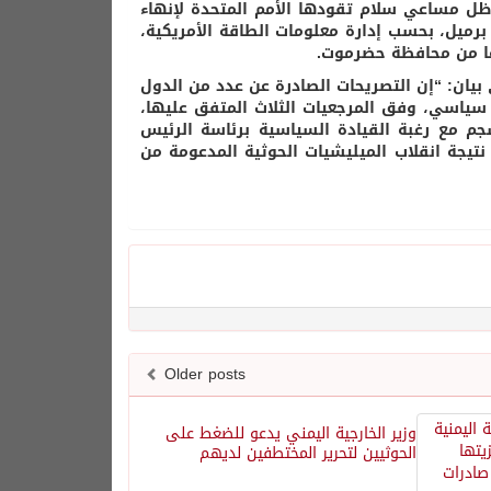
ظل مساعي سلام تقودها الأمم المتحدة لإنهاء
برميل، بحسب إدارة معلومات الطاقة الأمريكية،
 بيان: “إن التصريحات الصادرة عن عدد من الدول
 سياسي، وفق المرجعيات الثلاث المتفق عليها،
خليجية والحوار الوطني وقرار مجلس الأمن رقم 2216)، تنسجم مع رغبة القيادة السياسية برئاسة الرئيس
تيجة انقلاب الميليشيات الحوثية المدعومة من
Older posts
وزير الخارجية اليمني يدعو للضغط على
الحوثيين لتحرير المختطفين لديهم