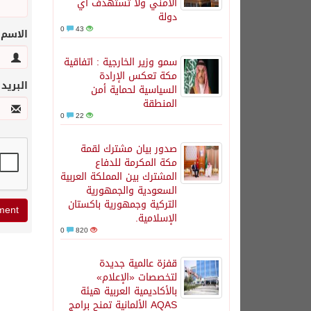
الأمني ولا تستهدف أي
دولة
0
43
الاسم
سمو وزير الخارجية : اتفاقية
مكة تعكس الإرادة
البريد
السياسية لحماية أمن
المنطقة
0
22
صدور بيان مشترك لقمة
مكة المكرمة للدفاع
المشترك بين المملكة العربية
السعودية والجمهورية
التركية وجمهورية باكستان
الإسلامية.
0
820
قفزة عالمية جديدة
لتخصصات «الإعلام»
بالأكاديمية العربية هيئة
AQAS الألمانية تمنح برامج