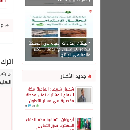
0
1450
Share and follow up
“البيئة”: إمدادات المياه في المملكة
تتجاوز 16 مليون م³ يوميًا.. الأكبر
عالميًا في الإنتاج
اترك 
لن يتم 
جديد الأخبار
التعلي
شهباز شريف: اتفاقية مكة
للدفاع المشترك تمثل محطة
مفصلية في مسار التعاون
0
85
أردوغان: اتفاقية مكة للدفاع
المشترك تعزز التعاون