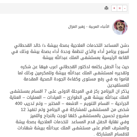
9482
0