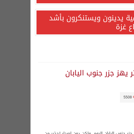
مية يدينون ويستنكرون بأشد
ع غزة
5508
بقوة 1ر6 درجات على مقياس ريختر هز جزر جنوب اليابان اليوم، ولكن دون إصدار تحذير من