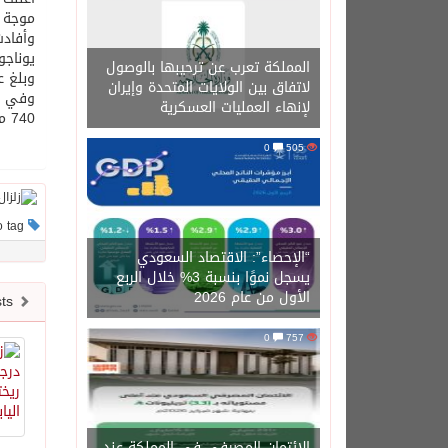
موجة م
يوناجوني، على
المملكة تعرب عن ترحيبها بالوصول
وبلغ عمق 
لاتفاق بين الولايات المتحدة وإيران
لإنهاء العمليات العسكرية
740 مصابًا
0
505
This post has no tag
“الإحصاء”: الاقتصاد السعودي
يسجل نموًا بنسبة 3% خلال الربع
الأول من عام 2026
Newer posts
0
757
الائتمان المصرفي في المملكة عند