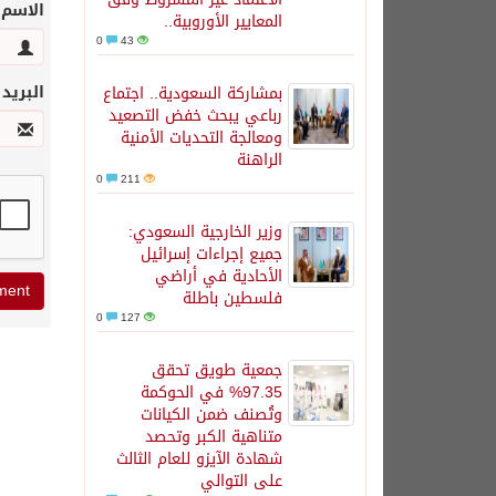
الاسم
المعايير الأوروبية..
0
43
البريد
بمشاركة السعودية.. اجتماع
رباعي يبحث خفض التصعيد
ومعالجة التحديات الأمنية
الراهنة
0
211
وزير الخارجية السعودي:
جميع إجراءات إسرائيل
الأحادية في أراضي
فلسطين باطلة
0
127
جمعية طويق تحقق
97.35% في الحوكمة
وتُصنف ضمن الكيانات
متناهية الكبر وتحصد
شهادة الآيزو للعام الثالث
على التوالي