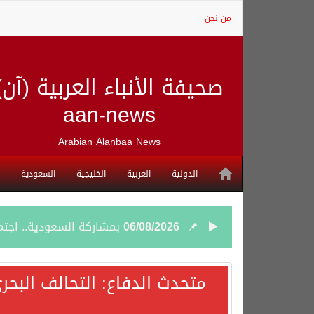
من نحن
صحيفة الأنباء العربية (آن)
aan-news
Arabian Alanbaa News
الدولية
العربية
الخليجية
السعودية
06/08/2026
بمشاركة السعودية.. اجتما
05/08/2026
وزير الخارجية السعودي: 
متحدث الدفاع: التحالف البحر
05/08/2026
جمعية طويق تحقق 97.35% في الحوكمة وتُصنف ضمن الكيانات متناهية الكبر وتحصد شهادة الآيزو للعام الثالث على التوالي