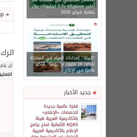
أعلى مستوياته بـ3.3 تريليونات ريال
بنهاية فبراير 2026
Share and follow up
0
1450
اترك 
“البيئة”: إمدادات المياه في المملكة
تتجاوز 16 مليون م³ يوميًا.. الأكبر
لن يتم 
عالميًا في الإنتاج
التعلي
جديد الأخبار
قفزة عالمية جديدة
لتخصصات «الإعلام»
بالأكاديمية العربية هيئة
AQAS الألمانية تمنح برامج
الإعلام بالأكاديمية العربية
الاعتماد غير المشروط وفق