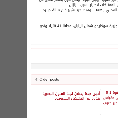
لممتلكات لأضرار بسبب الزلزال.
وأفادت الوكالة بأن مركز الزلزال الذي وقع الساعة 0135 بعد ظهر الثلاثاء بالتوقيت المحلي (0435 بتوقيت جرينتش) كان قبالة جزيرة
وفي وقت مبكر من سبتمبر الماضي، هز زلزال بقوة 7ر6 درجات على مقياس ريختر جزيرة هوكايدو شمال اليابان، مخلفًا 41 قتيلا ونحو
Older posts
أدبي جدة يدشن لجنة الفنون البصرية
بندوة عن التشكيل السعودي