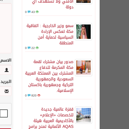
الأمني ولا تستهدف أي
دولة
0
43
سمو وزير الخارجية : اتفاقية
مكة تعكس الإرادة
السياسية لحماية أمن
المنطقة
0
22
الاسم
صدور بيان مشترك لقمة
مكة المكرمة للدفاع
المشترك بين المملكة العربية
السعودية والجمهورية
البريد
التركية وجمهورية باكستان
الإسلامية.
0
820
قفزة عالمية جديدة
لتخصصات «الإعلام»
بالأكاديمية العربية هيئة
AQAS الألمانية تمنح برامج