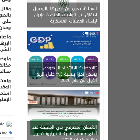
المملكة تعرب عن ترحيبها بالوصول
وقال د
لاتفاق بين الولايات المتحدة وإيران
بالصو
لإنهاء العمليات العسكرية
ومدنٍ
0
505
وأضاف
الإره
الشرع
وأوضح
“الإحصاء”: الاقتصاد السعودي
مخالف
يسجل نموًا بنسبة 3% خلال الربع
الأول من عام 2026
ولفت 
الوقت
استمر
0
757
الإقل
الائتمان المصرفي في المملكة عند
أعلى مستوياته بـ3.3 تريليونات ريال
This post has no tag
بنهاية فبراير 2026