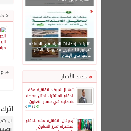
0
1471
Newer posts
“البيئة”: إمدادات المياه في المملكة
تتجاوز 16 مليون م³ يوميًا.. الأكبر
عالميًا في الإنتاج
Share and follow up
جديد الأخبار
شهباز شريف: اتفاقية مكة
للدفاع المشترك تمثل محطة
مفصلية في مسار التعاون
اترك 
0
85
أردوغان: اتفاقية مكة للدفاع
لن يتم 
المشترك تعزز التعاون
التعلي