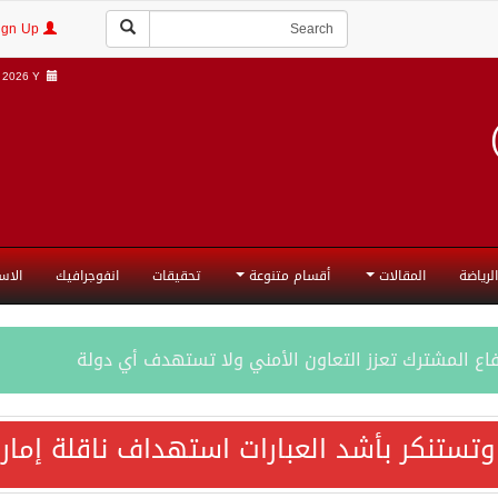
Login | Sign Up
2026 Y |
الرياضة
المقالات
أقسام متنوعة
تحقيقات
انفوجرافيك
الاس
فاع المشترك تعزز التعاون الأمني ولا تستهدف أي دولة
اقية مكة تعكس الإرادة السياسية لحماية أمن المنطقة
 وتستنكر بأشد العبارات استهداف ناقلة إمار
ة المكرمة للدفاع المشترك بين المملكة العربية السعودية والجم