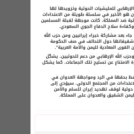
 الإرهابي للمليشيات الحوثية وتزويدها لها
ان هو الأخير في سلسلة طويلة من الاعتداءات
لقتها المليشيات الحوثية ضد المملكة، كانت موجهة لقبلة المسلمين
وكفاءة سلاح الدفاع الجوي السعودي.
جاء بعد مشاركة خبراء إيرانيين ومن حزب الله
ف وشقيقاتها دول التحالف في صف الحكومة
القوى المعادية لليمن والأمة العربية”.
حزب الله الإرهابي من دعم للحوثيين، يشكّل
ولي رقم 2216 الذي ينص على ضرورة الامتناع عن تسليح تلك الجماعات، كما يشكل
تحتفظ بحقها في الرد ومواجهة العدوان في
اعتداءات من المجتمع الدولي، سيؤدي إلى
دولية لوقف تهديد إيران للسلم والأمن
ليمن الشقيق والعدوان على المملكة.