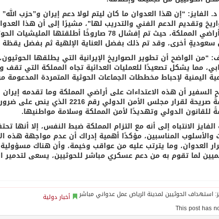
. الفايز: “إن هذا العدوان ما كان ليتم لولا دعم إيران و”حزب الله”
اريخ وتقديم الدعم الفني والتدريب لها”، مشيرًا إلى أن هذا العدو
على أراضي المملكة، حيث تم إفشال 78 صاروخًا أط
 سعوديةٍ أخرى، وقد تم ذلك بفضل العناية الإلهية ثم بفضل يقظة 
: “من الواضح أن تطوير الصواريخ الإيرانية التي يطلقها الحوثيون، 
ابي، مما يشكل تصعيدًا للعمليات العدائية تجاه المملكة التي تق
ية اليمنية لإحباط مخططات الجماعات الحوثية المتمردة المدعومة من 
 السفير أن هذه الاعتداءات على أراضي المملكة وما تقدمه إيران و
مخالفةً صريحة لقرار مجلس الأمن الد
ةً للقانون الدولي وتهديدًا لأمن المملكة وسلامة مواطنيها.
الفايز الانتباه إلى أنه مع التزام المملكة ضبط النفس، إلا أنها 
 والأسلوب المناسبين، مؤكدًا أهمية إدراك أن عدم مواجهة هذه ال
ار العدوان، وما يترتب عليه من عواقب وخيمة، وأن هناك مسؤولية 
يميين لما تقوم به من دعم عسكري مباشر للحوثيين، يسعى لتدمير ا
أخبار دولية