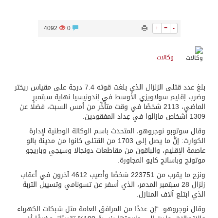
4092
0
+
=
-
وكالات
بلغ عدد قتلى الزلزال الذي بلغت قوته 7.4 درجة على مقياس ريختر
وضرب إقليم سولاويزي الأوسط في إندونيسيا نهاية سبتمبر
الماضي، 2113 شخصًا في وقت متأخِّر من أمس السبت، فضلًا عن
1309 أشخاص مازالوا في عِداد المفقودين.
وقال سوتوبو نوجروهو، المتحدث باسم الوكالة الوطنية لإدارة
الكوارث: إنَّ ما يصل إلى 1703 من القتلى كانوا من مدينة بالو
عاصمة الإقليم، والباقون من مقاطعات دونجالا وسيجي وباريجو
موتونج وباسانج كايو المجاورة.
ونزح ما يقرب من 223751 شخصًا وأصيب 4612 آخرون في أعقاب
زلزال 28 سبتمبر المدمر، الذي أسفر عن تسونامي وتسييل التربة
الذي ابتلع آلاف المنازل.
وقال نوجروهو: “إن عددًا من المرافق العامة مثل شبكات الكهرباء