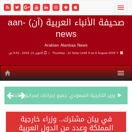
صحيفة الأنباء العربية (آن) aan-
news
Arabian Alanbaa News
6 August 2026 Y |
Thursday , 22 Safar 1448 H as
أكتوبر 21, 2018 , 9:52 ص
وزير الخارجية السعودي: جميع إجراءات إسرائيل الأحادية في أراضي فلسطين باطلة
جمعية طويق تحقق 97.35% في الحوكمة وتُصنف ضمن الكيانات متناهية الكبر وتحصد شهادة الآيزو للعام الثالث على التوالي
في بيان مشترك.. وزراء خارجية
المملكة وعدد من الدول العربية
“الفرصة الأخيرة”.. ترامب: المحادثات مع إيران جارية الآن