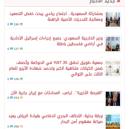
جديد الأخبار
بمشاركة السعودية.. اجتماع رباعي يبحث خفض التصعيد
ومعالجة التحديات الأمنية الراهنة
0
190
وزير الخارجية السعودي: جميع إجراءات إسرائيل الأحادية
في أراضي فلسطين باطلة
0
127
جمعية طويق تحقق 97.35% في الحوكمة وتُصنف
ضمن الكيانات متناهية الكبر وتحصد شهادة الآيزو للعام
الثالث على التوالي
0
106
“الفرصة الأخيرة”.. ترامب: المحادثات مع إيران جارية الآن
0
253
ورقة بحثية: التحالف البحري الدفاعي بقيادة الرياض يعيد
صياغة مفهوم أمن البحار
0
358