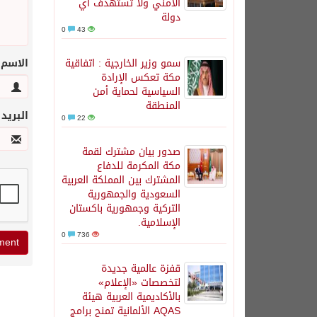
الأمني ولا تستهدف أي
دولة
0
43
سمو وزير الخارجية : اتفاقية
الاسم
مكة تعكس الإرادة
السياسية لحماية أمن
المنطقة
البريد
0
22
صدور بيان مشترك لقمة
مكة المكرمة للدفاع
المشترك بين المملكة العربية
السعودية والجمهورية
التركية وجمهورية باكستان
الإسلامية.
0
736
قفزة عالمية جديدة
لتخصصات «الإعلام»
بالأكاديمية العربية هيئة
AQAS الألمانية تمنح برامج