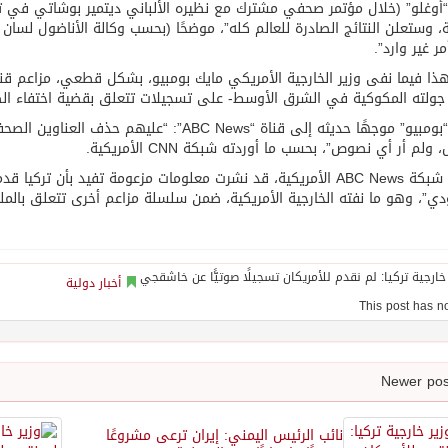
أوغلو” (خلال مؤتمر صحفي مشترك مع نظيره الألباني ديتمير بوشاتي في تيرا
، وستعلن النتائج الصادرة للعالم كله”، موضحًا (بحسب وكالة الأناضول لسان
ر غير وارد”.
 جولته المكوكية في الشرق الأوسط- على تسجيلات تتعلق بقضية اختفاء 
وقال “بومبيو” موجهًا حديثه إلى قناة “ABC News
ولم أر أي نصوص”، بحسب ما أوردته شبكة CNN الأمريكية.
وكانت شبكة ABC News الأمريكية، قد نشرت معلومات مزعومة تفيد بأ
ي”، وهو ما نفته الخارجية الأمريكية، ضمن سلسلة مزاعم أخرى تتعلق بالم
أخبار دولية
نائب الرئيس اليمني: إيران ترعى مشروعًا