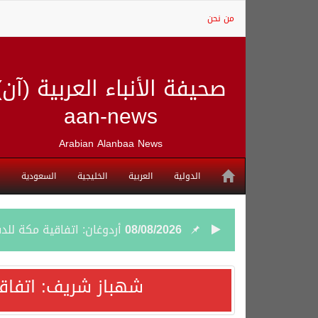
من نحن
صحيفة الأنباء العربية (آن)
aan-news
Arabian Alanbaa News
الدولية
العربية
الخليجية
السعودية
08/08/2026
أردوغان: اتفاقية مكة للد
08/08/2026
سمو وزير الخارجية : اتف
شهباز شريف: اتفاق
07/08/2026
صدور بيان مشترك لقمة مك