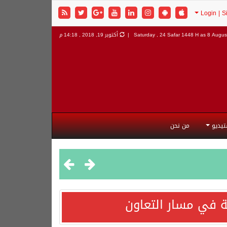
8 August
Saturday , 24 Safar 1448 H as
أكتوبر 19, 2018 , 14:18 م
تيديو
من نحن
 في مسار التعاون
هورية التركية وجمهورية باكستان الإسلامية.