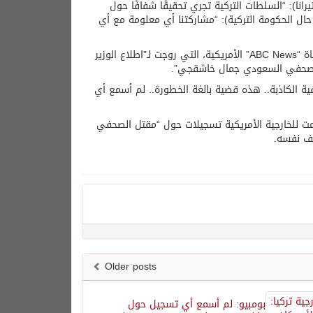
نا): “السلطات التركية تجري تحقيقًا شفافًا حول
 حال الحكومة التركية): “مشاركتنا أي معلومة مع أي
يأتي هذا فيما نفى وزير الخارجية الأمريكي مايك بومبيو، بشكل قطعي، مزاعم قناة “ABC News” الأمريكية، التي روجت لـ”اطلاع الوزير
الصحفي السعودي جمال خاشقجي”.
”: “عليهم حذف العناوين الصحفية الكاذبة.. هذه قضية بالغة الخطورة.. لم أسمع أي
ن تركيا قدمت للخارجية الأمريكية تسجيلات حول “مقتل الصحفي
لف نفسه.
Older posts
بومبيو: لم أسمع أي تسجيل حول