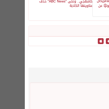
خاشقجي.. وعلى "ABC News" حذف
عناوينها الكاذبة