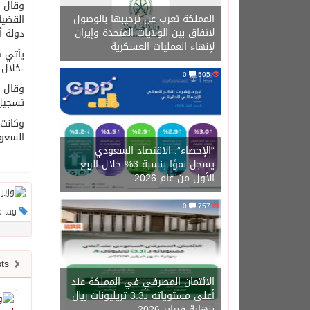
وقال “
المملكة تعرب عن ترحيبها بالوصول
القضية
لاتفاق بين الولايات المتحدة وإيران
دولة أم
لإنهاء العمليات العسكرية
-خلال
0
505
تسجيل، 
السعود
“الإحصاء”: الاقتصاد السعودي
يسجل نموًا بنسبة 3% خلال الربع
الأول من عام 2026
0
757
This post has no tag
Newer posts
الائتمان المصرفي في المملكة عند
أعلى مستوياته بـ3.3 تريليونات ريال
بنهاية فبراير 2026