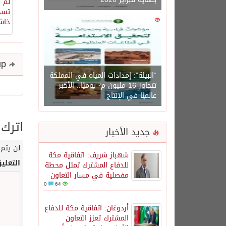
0
1450
Share and follow up
“البيئة”: إمدادات المياه في المملكة
تتجاوز 16 مليون م³ يوميًا.. الأكبر
عالميًا في الإنتاج
اترك 
جديد الأخبار
لن يتم 
شهباز شريف: اتفاقية مكة
التعلي
للدفاع المشترك تمثل محطة
مفصلية في مسار التعاون
0
64
أردوغان: اتفاقية مكة للدفاع
المشترك تعزز التعاون