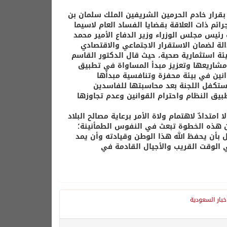
 بقرار خادم الحرمين الشريفين الملك سلمان بن
ائم ذات العلاقة بقضايا الفساد العام لاسيما
ئيس مجلس الوزراء وزير الدفاع الأمير محمد
الة لضمان الاستقرار الاجتماعي والاقتصادي
ة استثمارية صحية، حيث قال الدكتور القاسم
مشاريعها وتعزيز مبدأ المساواة في تطبيق
نين في بيئة محفزة وتنافسية مبدأها
 ستكفل اللجنة بعد محاسبتها للفاسدين
 النظام واحترام القوانين وعدم تجاوزها
متدادٌ لاهتمام ولاة الأمر برعاية مصالح البلاد
 أن هذه الخطوة تبعث في النفوس الطمأنينة؛
جل بأن يحفظ الله هذا الوطن وقيادته وأن يمد
الوقت القريب والأجيال القادمة في
خبار السعودية