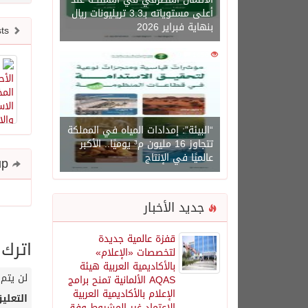
أعلى مستوياته بـ3.3 تريليونات ريال
بنهاية فبراير 2026
Newer posts
0
1450
“البيئة”: إمدادات المياه في المملكة
تتجاوز 16 مليون م³ يوميًا.. الأكبر
عالميًا في الإنتاج
Share and follow up
جديد الأخبار
قفزة عالمية جديدة
اترك 
لتخصصات «الإعلام»
بالأكاديمية العربية هيئة
لن يتم 
AQAS الألمانية تمنح برامج
الإعلام بالأكاديمية العربية
التعلي
الاعتماد غير المشروط وفق