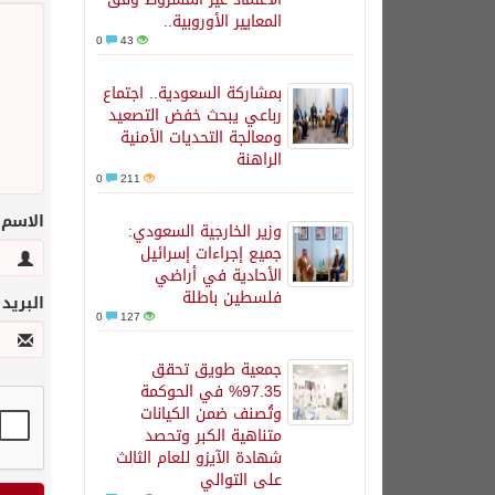
المعايير الأوروبية..
0
43
بمشاركة السعودية.. اجتماع
رباعي يبحث خفض التصعيد
ومعالجة التحديات الأمنية
الراهنة
0
211
الاسم
وزير الخارجية السعودي:
جميع إجراءات إسرائيل
الأحادية في أراضي
فلسطين باطلة
البريد
0
127
جمعية طويق تحقق
97.35% في الحوكمة
وتُصنف ضمن الكيانات
متناهية الكبر وتحصد
شهادة الآيزو للعام الثالث
على التوالي