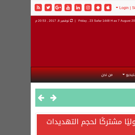
7 August 202
Friday , 23 Safar 1448 H as
نوفمبر 8, 2017 , 20:53 م
تيديو
من نحن
يًا مشتركًا لحجم التهديدات