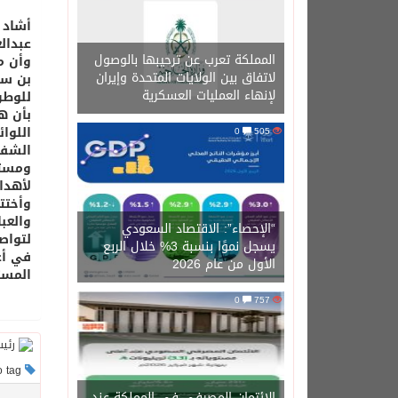
أشاد 
عبدال
المملكة تعرب عن ترحيبها بالوصول
وأن م
لاتفاق بين الولايات المتحدة وإيران
بن سل
لإنهاء العمليات العسكرية
للوطن
بأن ه
اللوا
0
505
الشفا
ومستغ
لأهدا
وأختتم
والعب
“الإحصاء”: الاقتصاد السعودي
لتواصل
يسجل نموًا بنسبة 3% خلال الربع
في أع
الأول من عام 2026
المست
0
757
This post has no tag
الائتمان المصرفي في المملكة عند