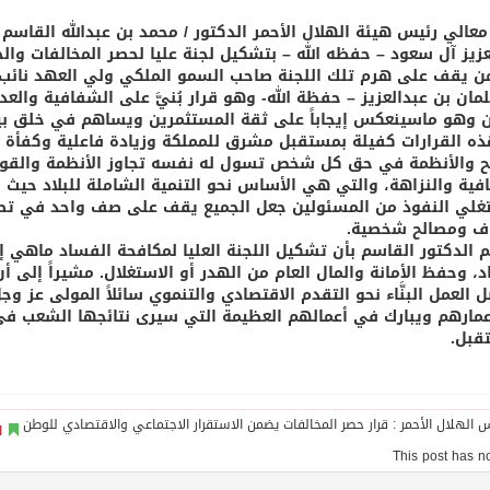
معالي رئيس هيئة الهلال الأحمر الدكتور / محمد بن عبدالله القاسم
عزيز آل سعود – حفظه الله – بتشكيل لجنة عليا لحصر المخالفات والجر
ن يقف على هرم تلك اللجنة صاحب السمو الملكي ولي العهد نائب ر
مان بن عبدالعزيز – حفظة الله- وهو قرار بُنيَّ على الشفافية والعد
 وهو ماسينعكس إيجاباً على ثقة المستثمرين ويساهم في خلق بيئ
ذه القرارات كفيلة بمستقبل مشرق للمملكة وزيادة فاعلية وكفأة 
ئح والأنظمة في حق كل شخص تسول له نفسه تجاوز الأنظمة والقوا
فية والنزاهة، والتي هي الأساس نحو التنمية الشاملة للبلاد حيث
لي النفوذ من المسئولين جعل الجميع يقف على صف واحد في تطبيق
ف ومصالح شخصية.
 الدكتور القاسم بأن تشكيل اللجنة العليا لمكافحة الفساد ماهي إلا ا
اد، وحفظ الأمانة والمال العام من الهدر أو الاستغلال. مشيراً إلى
 العمل البنَّاء نحو التقدم الاقتصادي والتنموي سائلاً المولى عز و
مارهم ويبارك في أعمالهم العظيمة التي سيرى نتائجها الشعب في 
قبل.
ا