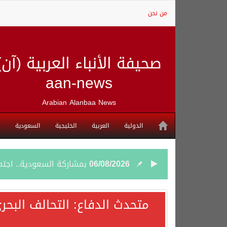
من نحن
صحيفة الأنباء العربية (آن)
aan-news
Arabian Alanbaa News
الدولية
العربية
الخليجية
السعودية
06/08/2026
بمشاركة السعودية.. اجتما
05/08/2026
وزير الخارجية السعودي: 
متحدث الدفاع: التحالف البحر
05/08/2026
جمعية طويق تحقق 97.35% في الحوكمة وتُصنف ضمن الكيانات متناهية الكبر وتحصد شهادة الآيزو للعام الثالث على التوالي