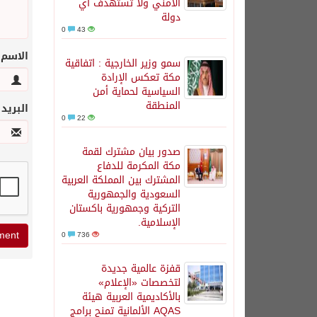
الأمني ولا تستهدف أي
دولة
0
43
الاسم
سمو وزير الخارجية : اتفاقية
مكة تعكس الإرادة
السياسية لحماية أمن
المنطقة
البريد
0
22
صدور بيان مشترك لقمة
مكة المكرمة للدفاع
المشترك بين المملكة العربية
السعودية والجمهورية
التركية وجمهورية باكستان
الإسلامية.
0
736
قفزة عالمية جديدة
لتخصصات «الإعلام»
بالأكاديمية العربية هيئة
AQAS الألمانية تمنح برامج