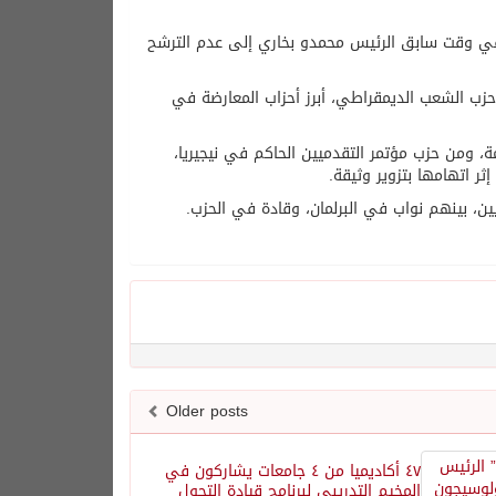
ي حكم نيجيريا خلال الفترة ما بين 1999 إلى 2007، قد دعا في وقت سابق الرئيس محمدو بخاري إلى عدم الترشح
 حزب الشعب الديمقراطي، أبرز أحزاب المعارضة في
 ومن حزب مؤتمر التقدميين الحاكم في نيجيريا،
ر اتهامها بتزوير وثيقة.
، بينهم نواب في البرلمان، وقادة في الحزب.
Older posts
٤٧ أكاديميا من ٤ جامعات يشاركون في
المخيم التدريبي لبرنامج قيادة التحول