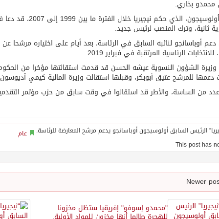
 محمدو بخاري.
وكان أولوسيجون، الذ
ية ثانية، وترك المنصب لرئيس جديد.
دعم أوباسانجو لنائبه السابق في الرئاسة، بعد أيام على اختياره مرشحا عن
، للانتخابات الرئاسية المرتقبة في فبراير 2019.
وزيرة الشؤون النسوية عيشه الحسن قد قدمت استقالتها مؤخرا من الحكومة،
 دعمها للمرشح عتيق أبوبكر، وقبلها استقالت وزيرة المالية كيمي ٱديوسون إث
دد من الساسة، والأطر قد استقالوا في وقت سابق من حزب مؤتمر التقدميين
عام
"محمدو إسوفو" إفريقيا ستظل مخزونا
للهجرة طالما أنها مخزون للمواد الأولية.