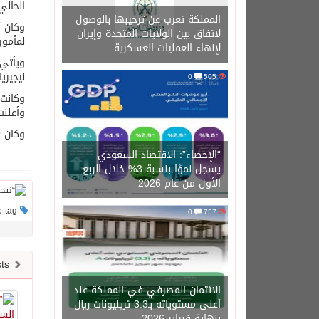
الحالي
المملكة تعرب عن ترحيبها بالوصول
لاتفاق بين الولايات المتحدة وإيران
لمأمور
لإنهاء العمليات العسكرية
ويأتي 
نيجيريا
0
505
وكانت 
وأعلنت
وكان ع
“الإحصاء”: الاقتصاد السعودي
يسجل نموًا بنسبة 3% خلال الربع
الأول من عام 2026
This post has no tag
0
757
Newer posts
الائتمان المصرفي في المملكة عند
أعلى مستوياته بـ3.3 تريليونات ريال
بنهاية فبراير 2026