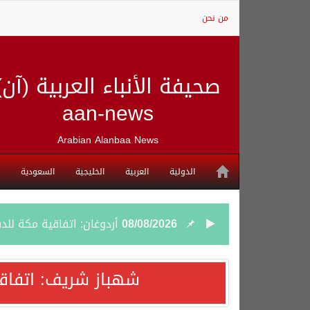
من نحن
صحيفة الأنباء العربية (آن)
aan-news
Arabian Alanbaa News
الدولية
العربية
الخليجية
السعودية
08/08/2026
أردوغان: اتفاقية مكة للد
08/08/2026
سمو وزير الخارجية : اتف
شهباز شريف: اتفاق
07/08/2026
صدور بيان مشترك لقمة مك