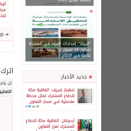
0
1450
Share and follow up
“البيئة”: إمدادات المياه في المملكة
تتجاوز 16 مليون م³ يوميًا.. الأكبر
عالميًا في الإنتاج
اترك 
جديد الأخبار
لن يتم 
شهباز شريف: اتفاقية مكة
التعلي
للدفاع المشترك تمثل محطة
مفصلية في مسار التعاون
0
43
أردوغان: اتفاقية مكة للدفاع
المشترك تعزز التعاون