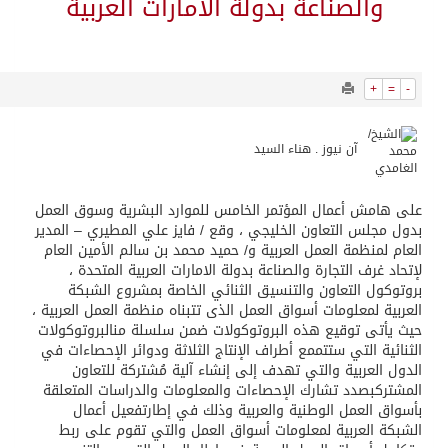
10665
0