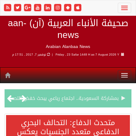
صحيفة الأنباء العربية (آن) aan-
news
Arabian Alanbaa News
7 August 2026 Y |
Friday , 23 Safar 1448 H as
نوفمبر 7, 2017 , 17:51 م
بمشاركة السعودية.. اجتماع رباعي يبحث خفض التصعيد ومعالجة التحديات الأمنية الراهنة
وزير الخارجية السعودي: جميع إجراءات إسرائيل الأحادية في أراضي فلسطين باطلة
متحدث الدفاع: التحالف البحري
الدفاعي متعدد الجنسيات يعكس
جمعية طويق تحقق 97.35% في الحوكمة وتُصنف ضمن الكيانات متناهية الكبر وتحصد شهادة الآيزو للعام الثالث على التوالي