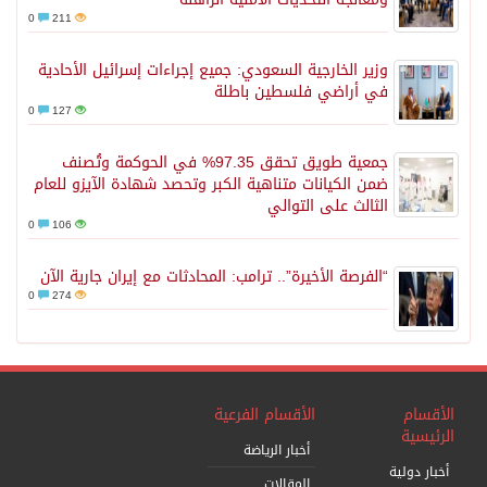
0
211
وزير الخارجية السعودي: جميع إجراءات إسرائيل الأحادية
في أراضي فلسطين باطلة
0
127
جمعية طويق تحقق 97.35% في الحوكمة وتُصنف
ضمن الكيانات متناهية الكبر وتحصد شهادة الآيزو للعام
الثالث على التوالي
0
106
“الفرصة الأخيرة”.. ترامب: المحادثات مع إيران جارية الآن
0
274
الأقسام
الأقسام الفرعية
الرئيسية
أخبار الرياضة
أخبار دولية
المقالات