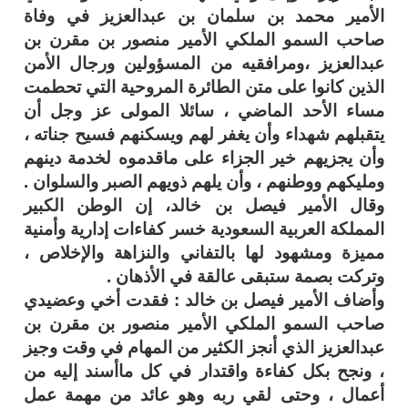
الأمير محمد بن سلمان بن عبدالعزيز في وفاة
صاحب السمو الملكي الأمير منصور بن مقرن بن
عبدالعزيز ،ومرافقيه من المسؤولين ورجال الأمن
الذين كانوا على متن الطائرة المروحية التي تحطمت
مساء الأحد الماضي ، سائلا المولى عز وجل أن
يتقبلهم شهداء وأن يغفر لهم ويسكنهم فسيح جناته ،
وأن يجزيهم خير الجزاء على ماقدموه لخدمة دينهم
ومليكهم ووطنهم ، وأن يلهم ذويهم الصبر والسلوان .
وقال الأمير فيصل بن خالد، إن الوطن الكبير
المملكة العربية السعودية خسر كفاءات إدارية وأمنية
مميزة ومشهود لها بالتفاني والنزاهة والإخلاص ،
وتركت بصمة ستبقى عالقة في الأذهان .
وأضاف الأمير فيصل بن خالد : فقدت أخي وعضيدي
صاحب السمو الملكي الأمير منصور بن مقرن بن
عبدالعزيز الذي أنجز الكثير من المهام في وقت وجيز
، ونجح بكل كفاءة واقتدار في كل ماأسند إليه من
أعمال ، وحتى لقي ربه وهو عائد من مهمة عمل