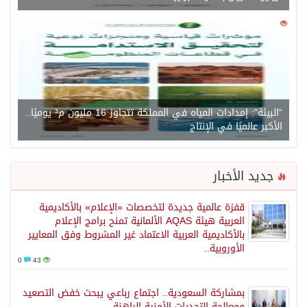
0
1450
“البيئة”: إمدادات المياه في المملكة تتجاوز 16 مليون م³ يوميًا..
الأكبر عالميًا في الإنتاج
جديد الأخبار
قفزة عالمية جديدة لتخصصات «الإعلام» بالأكاديمية
العربية هيئة AQAS الألمانية تمنح برامج الإعلام
بالأكاديمية العربية الاعتماد غير المشروط وفق المعايير
الأوروبية..
0
43
بمشاركة السعودية.. اجتماع رباعي يبحث خفض التصعيد
ومعالجة التحديات الأمنية الراهنة