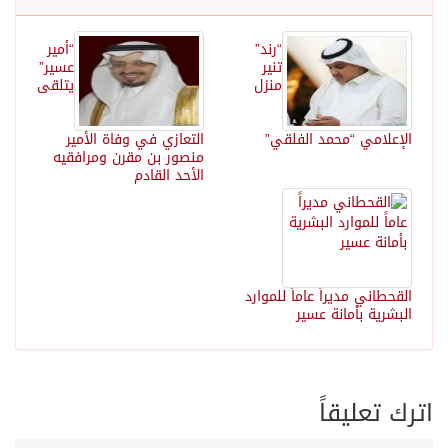
“رند”
“أمير
تنير
عسير”
منزل
يتلقى
الإعلامي “محمد الفلقي”
التعازي في وفاة الأمير
منصور بن مقرن ومرافقيه
الأحد القادم
القحطاني مديراً عاماً للموارد
البشرية بأمانة عسير
اترك تعليقاً