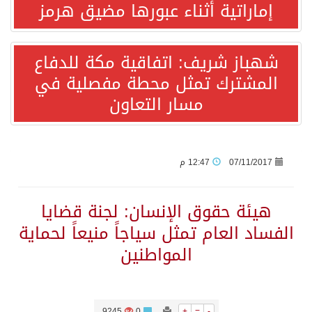
إماراتية أثناء عبورها مضيق هرمز
قفزة عالمية جديدة لتخصصات «الإعلام» بالأكاديمية العربية هيئة AQAS الألمانية تمنح برامج الإعلام بالأكاديمية العربية الاعتماد غير المشروط وفق المعايير الأوروبية..
شهباز شريف: اتفاقية مكة للدفاع
المشترك تمثل محطة مفصلية في
بمشاركة السعودية.. اجتماع رباعي يبحث خفض التصعيد ومعالجة التحديات الأمنية الراهنة
مسار التعاون
وزير الخارجية السعودي: جميع إجراءات إسرائيل الأحادية في أراضي فلسطين باطلة
جمعية طويق تحقق 97.35% في الحوكمة وتُصنف ضمن الكيانات متناهية الكبر وتحصد شهادة الآيزو للعام الثالث على التوالي
07/11/2017
12:47 م
“الفرصة الأخيرة”.. ترامب: المحادثات مع إيران جارية الآن
هيئة حقوق الإنسان: لجنة قضايا
الفساد العام تمثل سياجاً منيعاً لحماية
ورقة بحثية: التحالف البحري الدفاعي بقيادة الرياض يعيد صياغة مفهوم أمن البحار
المواطنين
شهباز شريف: اتفاقية مكة للدفاع المشترك تمثل محطة مفصلية في مسار التعاون
9245
0
+
=
-