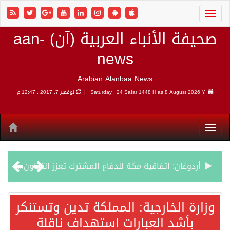
صحيفة الأنباء العربية (آن) aan-
news
Arabian Alanbaa News
8 August 2026 Y |
Saturday , 24 Safar 1448 H as
نوفمبر 7, 2017 , 12:47 م
أردوغان: اتفاقية مكة للدفاع المشترك تعزز التعاون الأمني ولا تستهدف أي دولة
سمو وزير الخارجية : اتفاقية مكة تعكس الإرادة السياسية لحماية أمن المنطقة
وزارة الخارجية: المملكة تدين وتستنكر
بأشد العبارات استهداف ناقلة
صدور بيان مشترك لقمة مكة المكرمة للدفاع المشترك بين المملكة العربية السعودية والجمهورية التركية وجمهورية باكستان الإسلامية.