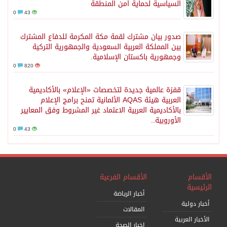
السياسية لحماية أمن المنطقة
0
43
صدور بيان مشترك لقمة مكة المكرمة للدفاع المشترك
بين المملكة العربية السعودية والجمهورية التركية
وجمهورية باكستان الإسلامية.
0
820
قفزة عالمية جديدة لتخصصات «الإعلام» بالأكاديمية
العربية هيئة AQAS الألمانية تمنح برامج الإعلام
بالأكاديمية العربية الاعتماد غير المشروط وفق المعايير
الأوروبية..
0
43
الأقسام
الأقسام الفرعية
الرئيسية
أخبار الرياضة
أخبار دولية
المقالات
الأخبار العربية
اخبار الصحة