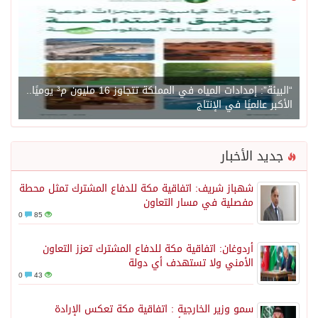
“البيئة”: إمدادات المياه في المملكة تتجاوز 16 مليون م³ يوميًا..
الأكبر عالميًا في الإنتاج
جديد الأخبار
شهباز شريف: اتفاقية مكة للدفاع المشترك تمثل محطة
مفصلية في مسار التعاون
0
85
أردوغان: اتفاقية مكة للدفاع المشترك تعزز التعاون
الأمني ولا تستهدف أي دولة
0
43
سمو وزير الخارجية : اتفاقية مكة تعكس الإرادة