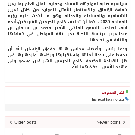
سياسية صلبة لمواجهة الفساد وحماية المال العام بما يعزز
كفاءة الإنفاق والاستثمار الأمثل للموارد من خلال تعزيز
الشفافية والمساءلة والعدالة وهو ما أكدت عليه رؤية
المملكة 2030 ، كما أن تكليف خادم الحرمين الشريفين-أيده
الله- لصاحب السمو الملكي الأمير محمد بن سلمان بن
عبدالعزيز؛ برئاسة اللجنة يعزز ثقة المواطن في كفاءتها
والثقة في نجاحها.
ودعا رئيس وأعضاء مجلس هيئة حقوق الإنسان الله أن
يحفظ على بلادنا أمنها واستقرارها ورخاءها وازدهارها في
ظل القيادة الحكيمة لخادم الحرمين الشريفين وسمو ولي
عهده الأمين ـ حفظهما الله ـ .
اخبار السعودية
This post has no tag
Older posts
Newer posts