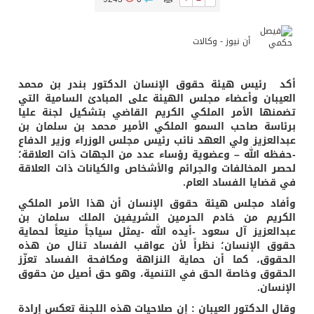
أن نيوز - وكالات
أكد رئيس هيئة حقوق الإنسان الدكتور بندر بن محمد
العيبان وأعضاء مجلس الهيئة على المبادئ السامية التي
تضمنها الأمر الملكي الكريم القاضي بتشكيل لجنة عليا
برئاسة صاحب السمو الملكي الأمير محمد بن سلمان بن
عبدالعزيز ولي العهد نائب رئيس مجلس الوزراء وزير الدفاع
-حفظه الله – وعضوية رؤساء عدد من الجهات ذات العلاقة؛
لحصر المخالفات والجرائم والأشخاص والكيانات ذات العلاقة
في قضايا الفساد العام.
وأفاد مجلس هيئة حقوق الإنسان أن هذا الأمر الملكي
الكريم من خادم الحرمين الشريفين الملك سلمان بن
عبدالعزيز آل سعود -أيده الله -يمثل سياجاً منيعاً لحماية
حقوق الإنسان؛ نظراً لأن عواقب الفساد تنال من هذه
الحقوق، كما أن حماية النزاهة ومكافحة الفساد تعزّز
الحقوق وخاصة الحق في التنمية، وهو حق أصيل من حقوق
الإنسان.
وقال الدكتور العيبان : إن صلاحيات هذه اللجنة تعكس إرادة