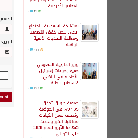
المعايير الأوروبية..
0
43
الاسم
بمشاركة السعودية.. اجتماع
رباعي يبحث خفض التصعيد
ومعالجة التحديات الأمنية
البريد
الراهنة
0
211
وزير الخارجية السعودي:
جميع إجراءات إسرائيل
الأحادية في أراضي
فلسطين باطلة
0
127
جمعية طويق تحقق
97.35% في الحوكمة
وتُصنف ضمن الكيانات
متناهية الكبر وتحصد
شهادة الآيزو للعام الثالث
على التوالي