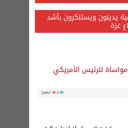
مية يدينون ويستنكرون بأشد
ع غزة
ومواساة للرئيس الأمريكي
10667
0