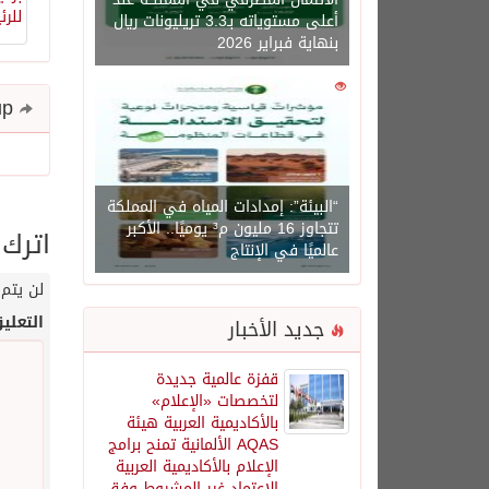
أعلى مستوياته بـ3.3 تريليونات ريال
بنهاية فبراير 2026
0
1450
Share and follow up
“البيئة”: إمدادات المياه في المملكة
تتجاوز 16 مليون م³ يوميًا.. الأكبر
اترك 
عالميًا في الإنتاج
لن يتم 
التعلي
جديد الأخبار
قفزة عالمية جديدة
لتخصصات «الإعلام»
بالأكاديمية العربية هيئة
AQAS الألمانية تمنح برامج
الإعلام بالأكاديمية العربية
الاعتماد غير المشروط وفق