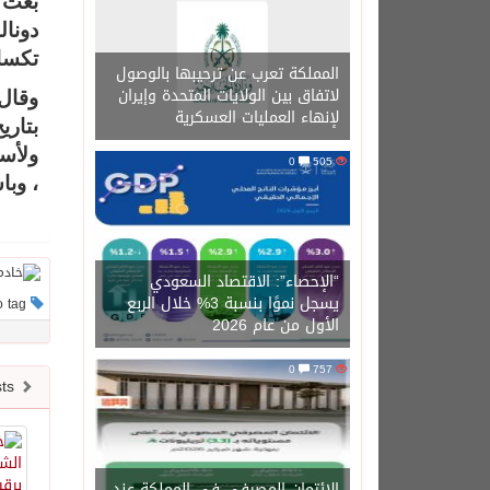
بعث 
دونال
تكسا
المملكة تعرب عن ترحيبها بالوصول
لاتفاق بين الولايات المتحدة وإيران
وقال 
لإنهاء العمليات العسكرية
ولأسر
0
505
، وبا
“الإحصاء”: الاقتصاد السعودي
يسجل نموًا بنسبة 3% خلال الربع
This post has no tag
الأول من عام 2026
0
757
Newer posts
الائتمان المصرفي في المملكة عند