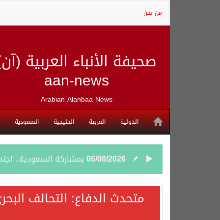
من نحن
صحيفة الأنباء العربية (آن)
aan-news
Arabian Alanbaa News
الدولية
العربية
الخليجية
السعودية
06/08/2026
بمشاركة السعودية.. اجتما
05/08/2026
وزير الخارجية السعودي: 
متحدث الدفاع: التحالف البحر
05/08/2026
جمعية طويق تحقق 97.35% في الحوكمة وتُصنف ضمن الكيانات متناهية الكبر وتحصد شهادة الآيزو للعام الثالث على التوالي