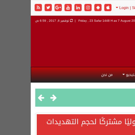
7 August 202
Friday , 23 Safar 1448 H as
نوفمبر 6, 2017 , 6:59 ص
تيديو
من نحن
يًا مشتركًا لحجم التهديدات