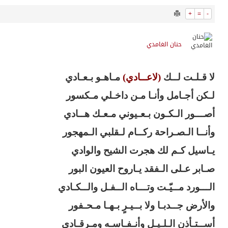
14909
0