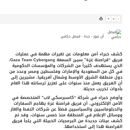
9561
0