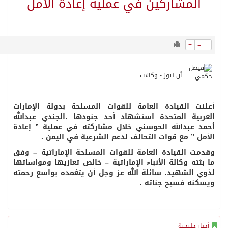
12598
0