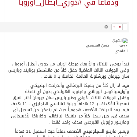
9842
0