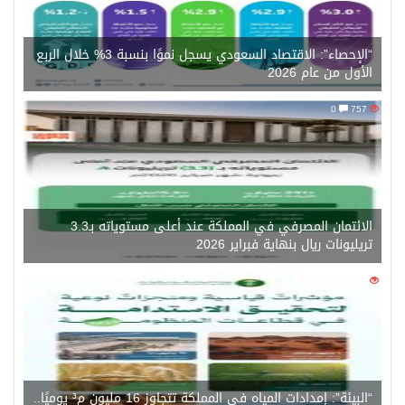
“الإحصاء”: الاقتصاد السعودي يسجل نموًا بنسبة 3% خلال الربع
الأول من عام 2026
0
757
الائتمان المصرفي في المملكة عند أعلى مستوياته بـ3.3
تريليونات ريال بنهاية فبراير 2026
0
1450
“البيئة”: إمدادات المياه في المملكة تتجاوز 16 مليون م³ يوميًا..