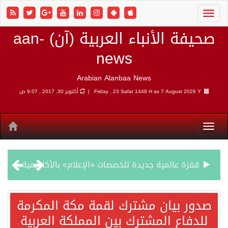
صحيفة الأنباء العربية (آن) aan-
news
Arabian Alanbaa News
7 August 2026 Y |
Friday , 23 Safar 1448 H as
أكتوبر 30, 2017 , 9:07 ص
قفزة عالمية جديدة لتخصصات «الإعلام» بالأكاديمية العربية هيئة AQAS الألمانية تمنح برامج الإعلام بالأكاديمية العربية الاعتماد غير المشروط وفق المعايير الأوروبية..
بمشاركة السعودية.. اجتماع رباعي يبحث خفض التصعيد ومعالجة التحديات الأمنية الراهنة
صدور بيان مشترك لقمة مكة المكرمة
للدفاع المشترك بين المملكة العربية
وزير الخارجية السعودي: جميع إجراءات إسرائيل الأحادية في أراضي فلسطين باطلة