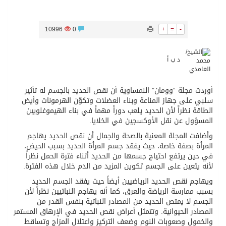
10996
0
+
=
-
د ب أ
أوردت مجلة “وومان” النمساوية أن نقص الحديد بالجسم له تأثير
سلبي على جهاز المناعة وبناء العضلات وتكوّن الهرمونات وأيض
الطاقة نظراً لأن الحديد يلعب دوراً مهماً في بناء الهيموغلوبين
المسؤول عن نقل الأوكسجين في الخلايا.
وأضافت المجلة المعنية بالصحة والجمال أن نقص الحديد يهاجم
المرأة بصفة خاصة، حيث يفقد جسم المرأة الحديد بسبب الحيض،
في حين يرتفع احتياج جسمها من الحديد أثناء فترة الحمل نظراً
لأنه يتعين على الجسم تكوين المزيد من الدم خلال هذه الفترة.
ويهاجم نقص الحديد الرياضيين أيضاً حيث يفقد الجسم الحديد
بسبب ممارسة الرياضة والعرق، كما أنه يهاجم النباتيين نظراً لأن
الجسم لا يمتص الحديد من المصادر النباتية بنفس القدر من
المصادر الحيوانية. وتتمثل أعراض نقص الحديد في الإرهاق المستمر
والخمول وصعوبات النوم وضعف التركيز واعتلال المزاج وتساقط