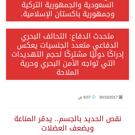
السعودية والجمهورية التركية
وجمهورية باكستان الإسلامية.
جمعية طويق تحقق 97.35% في الحوكمة وتُصنف ضمن الكيانات متناهية الكبر وتحصد شهادة الآيزو للعام الثالث على التوالي
متحدث الدفاع: التحالف البحري
“الفرصة الأخيرة”.. ترامب: المحادثات مع إيران جارية الآن
الدفاعي متعدد الجنسيات يعكس
إدراكًا دوليًا مشتركًا لحجم التهديدات
ورقة بحثية: التحالف البحري الدفاعي بقيادة الرياض يعيد صياغة مفهوم أمن البحار
التي تواجه الأمن البحري وحرية
الملاحة
انطلاق المرحلة الأولى من مقابلات متطوعي كأس آسيا السعودية 2027 في الخبر
إعلام أميركي: مباحثات واشنطن وطهران ستركز على حرية الملاحة بهرمز
30/10/2017
9:07 ص
ترامب: الأمير محمد بن سلمان يفضل الحوار بخصوص إيران لخفض التصعيد
نقص الحديد بالجسم.. يدمّر المناعة
صدور بيان مشترك لقمة مكة المكرمة للدفاع المشترك بين المملكة العربية السعودية والجمهورية التركية وجمهورية باكستان الإسلامية.
ويضعف العضلات