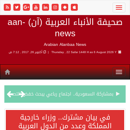
صحيفة الأنباء العربية (آن) aan-
news
Arabian Alanbaa News
6 August 2026 Y |
Thursday , 22 Safar 1448 H as
أكتوبر 26, 2017 , 7:12 ص
بمشاركة السعودية.. اجتماع رباعي يبحث خفض التصعيد ومعالجة التحديات الأمنية الراهنة
وزير الخارجية السعودي: جميع إجراءات إسرائيل الأحادية في أراضي فلسطين باطلة
في بيان مشترك.. وزراء خارجية
المملكة وعدد من الدول العربية
جمعية طويق تحقق 97.35% في الحوكمة وتُصنف ضمن الكيانات متناهية الكبر وتحصد شهادة الآيزو للعام الثالث على التوالي