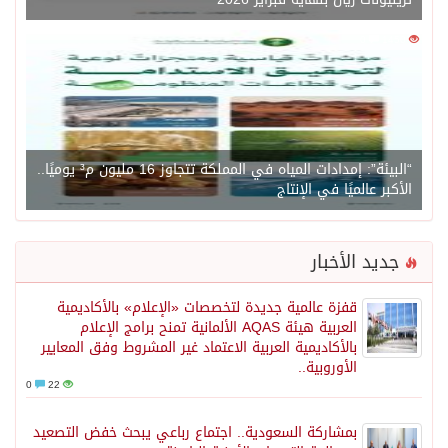
0
1450
“البيئة”: إمدادات المياه في المملكة تتجاوز 16 مليون م³ يوميًا..
الأكبر عالميًا في الإنتاج
جديد الأخبار
قفزة عالمية جديدة لتخصصات «الإعلام» بالأكاديمية
العربية هيئة AQAS الألمانية تمنح برامج الإعلام
بالأكاديمية العربية الاعتماد غير المشروط وفق المعايير
الأوروبية..
0
22
بمشاركة السعودية.. اجتماع رباعي يبحث خفض التصعيد