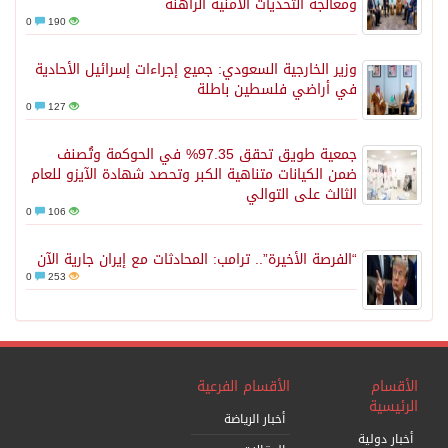
ومعالجة التحديات الأمنية الراهنة
0
190
وزير الخارجية السعودي: جميع إجراءات إسرائيل الأحادية
في أراضي فلسطين باطلة
0
127
جمعية طويق تحقق 97.35% في الحوكمة وتُصنف
ضمن الكيانات متناهية الكبر وتحصد شهادة الآيزو للعام
الثالث على التوالي
0
106
“الفرصة الأخيرة”.. ترامب: المحادثات مع إيران جارية الآن
0
253
الأقسام
الأقسام الفرعية
الرئيسية
أخبار الرياضة
أخبار دولية