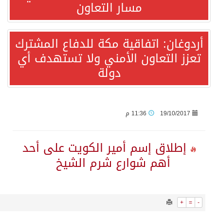
20702
0