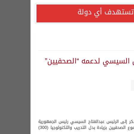
ا تستهدف أي دولة
س السيسي لدعمه “الصحفيين”
كر إلى الرئيس عبدالفتاح السيسي رئيس الجمهورية
على دعمه للصحافة والصحفيين والنقابة ، وهو ما أثمر عن الاستجابه لمطالب جموع الصحفيين بزيادة بدل التدريب والتكنولوجيا (300)