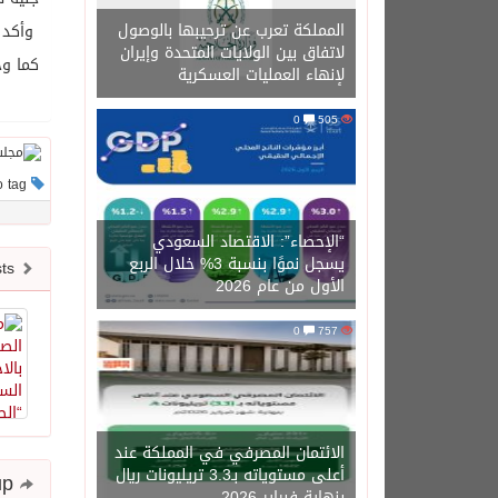
المملكة تعرب عن ترحيبها بالوصول
وأكد ا
لاتفاق بين الولايات المتحدة وإيران
كما وج
لإنهاء العمليات العسكرية
0
505
This post has no tag
“الإحصاء”: الاقتصاد السعودي
يسجل نموًا بنسبة 3% خلال الربع
Newer posts
الأول من عام 2026
0
757
الائتمان المصرفي في المملكة عند
أعلى مستوياته بـ3.3 تريليونات ريال
Share and follow up
بنهاية فبراير 2026