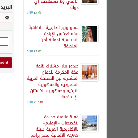
الأمني ولا تستهدف أي
البريد
دولة
0
43
سمو وزير الخارجية : اتفاقية
مكة تعكس الإرادة
السياسية لحماية أمن
المنطقة
0
22
صدور بيان مشترك لقمة
مكة المكرمة للدفاع
المشترك بين المملكة العربية
السعودية والجمهورية
التركية وجمهورية باكستان
الإسلامية.
0
757
قفزة عالمية جديدة
لتخصصات «الإعلام»
بالأكاديمية العربية هيئة
AQAS الألمانية تمنح برامج