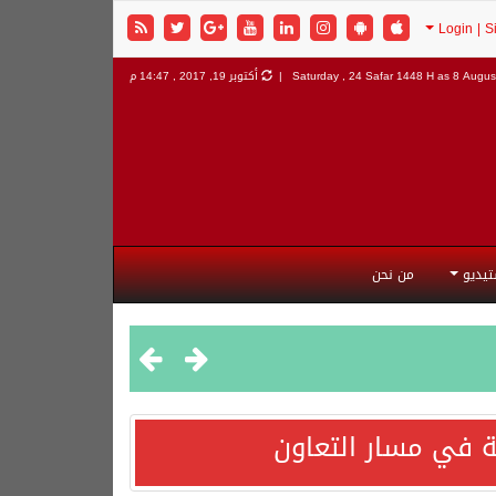
8 August
Saturday , 24 Safar 1448 H as
أكتوبر 19, 2017 , 14:47 م
تيديو
من نحن
 في مسار التعاون
هورية التركية وجمهورية باكستان الإسلامية.