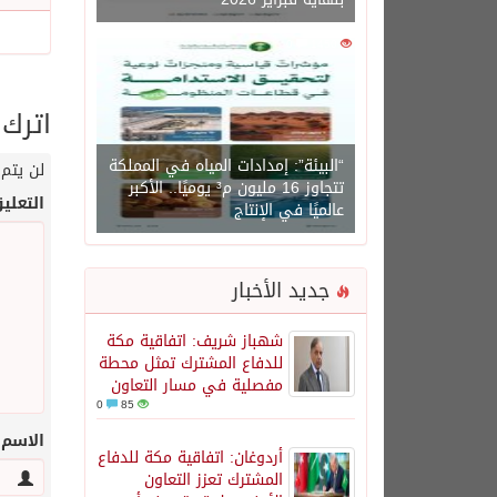
0
1450
اترك 
“البيئة”: إمدادات المياه في المملكة
لن يتم 
تتجاوز 16 مليون م³ يوميًا.. الأكبر
التعلي
عالميًا في الإنتاج
جديد الأخبار
شهباز شريف: اتفاقية مكة
للدفاع المشترك تمثل محطة
مفصلية في مسار التعاون
0
85
الاسم
أردوغان: اتفاقية مكة للدفاع
المشترك تعزز التعاون