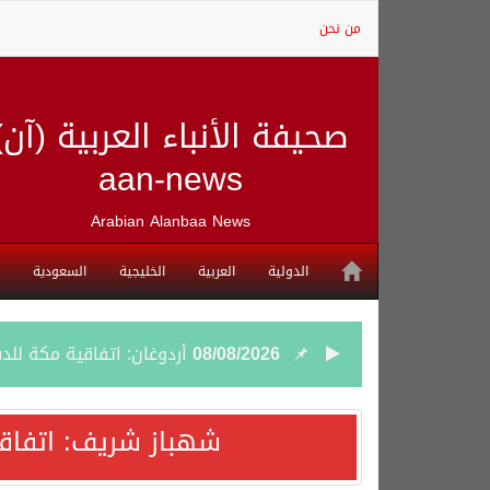
من نحن
صحيفة الأنباء العربية (آن)
aan-news
Arabian Alanbaa News
الدولية
العربية
الخليجية
السعودية
08/08/2026
أردوغان: اتفاقية مكة للد
08/08/2026
سمو وزير الخارجية : اتف
شهباز شريف: اتفاق
07/08/2026
صدور بيان مشترك لقمة مك