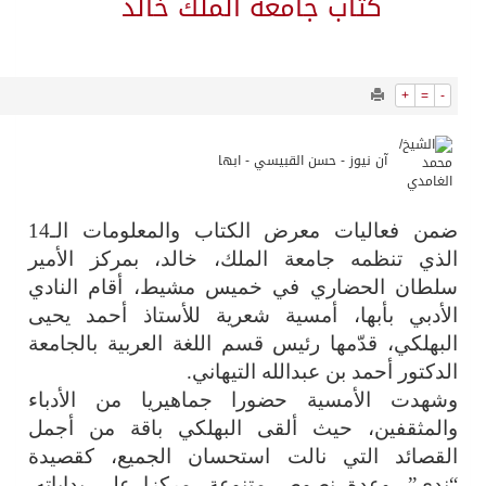
34943
0