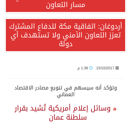
مسار التعاون
قفزة عالمية جديدة لتخصصات «الإعلام» بالأكاديمية العربية هيئة AQAS الألمانية تمنح برامج الإعلام بالأكاديمية العربية الاعتماد غير المشروط وفق المعايير الأوروبية..
أردوغان: اتفاقية مكة للدفاع المشترك
تعزز التعاون الأمني ولا تستهدف أي
بمشاركة السعودية.. اجتماع رباعي يبحث خفض التصعيد ومعالجة التحديات الأمنية الراهنة
دولة
وزير الخارجية السعودي: جميع إجراءات إسرائيل الأحادية في أراضي فلسطين باطلة
جمعية طويق تحقق 97.35% في الحوكمة وتُصنف ضمن الكيانات متناهية الكبر وتحصد شهادة الآيزو للعام الثالث على التوالي
15/10/2017
1:38 م
“الفرصة الأخيرة”.. ترامب: المحادثات مع إيران جارية الآن
وتؤكد أنه سيسهم في تنويع مصادر الاقتصاد
العماني
ورقة بحثية: التحالف البحري الدفاعي بقيادة الرياض يعيد صياغة مفهوم أمن البحار
وسائل إعلام أمريكية تُشيد بقرار
سلطنة عمان
شهباز شريف: اتفاقية مكة للدفاع المشترك تمثل محطة مفصلية في مسار التعاون