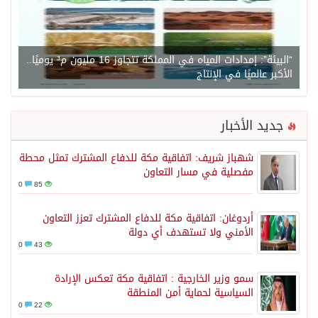
“البيئة”: إمدادات المياه في المملكة تتجاوز 16 مليون م³ يوميًا..
الأكبر عالميًا في الإنتاج
جديد الأخبار
شهباز شريف: اتفاقية مكة للدفاع المشترك تمثل محطة
مفصلية في مسار التعاون
0
85
أردوغان: اتفاقية مكة للدفاع المشترك تعزز التعاون
الأمني ولا تستهدف أي دولة
0
43
سمو وزير الخارجية : اتفاقية مكة تعكس الإرادة
السياسية لحماية أمن المنطقة
0
22