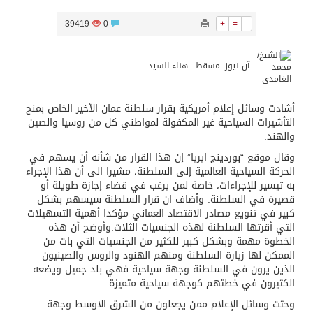
39419
0
+
=
-
آن نيوز .مسقط . هناء السيد
أشادت وسائل إعلام أمريكية بقرار سلطنة عمان الأخير الخاص بمنح
التأشيرات السياحية غير المكفولة لمواطني كل من روسيا والصين
والهند.
وقال موقع “بوردينج ايريا” إن هذا القرار من شأنه أن يسهم في
الحركة السياحية العالمية إلى السلطنة، مشيرا الى أن هذا الإجراء
به تيسير للإجراءات، خاصة لمن يرغب في قضاء إجازة طويلة أو
قصيرة في السلطنة. وأضاف ان قرار السلطنة سيسهم بشكل
كبير في تنويع مصادر الاقتصاد العماني مؤكدا أهمية التسهيلات
التي أقرتها السلطنة لهذه الجنسيات الثلاث.وأوضح أن هذه
الخطوة مهمة وبشكل كبير للكثير من الجنسيات التي بات من
الممكن لها زيارة السلطنة ومنهم الهنود والروس والصينيون
الذين يرون في السلطنة وجهة سياحية فهي بلد جميل ويضعه
الكثيرون في خطتهم كوجهة سياحية متميزة.
وحثت وسائل الإعلام ممن يجعلون من الشرق الاوسط وجهة