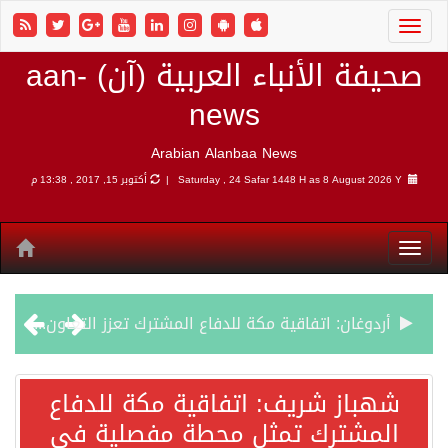
صحيفة الأنباء العربية (آن) aan-
news
Arabian Alanbaa News
8 August 2026 Y |
Saturday , 24 Safar 1448 H as
أكتوبر 15, 2017 , 13:38 م
أردوغان: اتفاقية مكة للدفاع المشترك تعزز التعاون الأمني ولا تستهدف أي دولة
سمو وزير الخارجية : اتفاقية مكة تعكس الإرادة السياسية لحماية أمن المنطقة
شهباز شريف: اتفاقية مكة للدفاع
المشترك تمثل محطة مفصلية في
صدور بيان مشترك لقمة مكة المكرمة للدفاع المشترك بين المملكة العربية السعودية والجمهورية التركية وجمهورية باكستان الإسلامية.