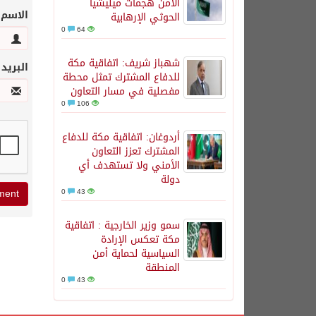
الأمن هجمات ميليشيا
الاسم
الحوثي الإرهابية
0
64
شهباز شريف: اتفاقية مكة
البريد
للدفاع المشترك تمثل محطة
مفصلية في مسار التعاون
0
106
أردوغان: اتفاقية مكة للدفاع
المشترك تعزز التعاون
الأمني ولا تستهدف أي
دولة
0
43
سمو وزير الخارجية : اتفاقية
مكة تعكس الإرادة
السياسية لحماية أمن
المنطقة
0
43