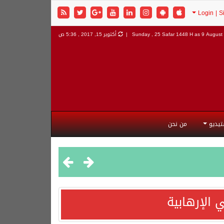
9 August 
Sunday , 25 Safar 1448 H as
أكتوبر 15, 2017 , 5:36 ص
تيديو
من نحن
 الإرهابية