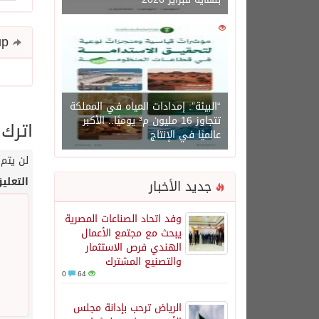
0
1471
Share and follow up
“البيئة”: إمدادات المياه في المملكة
تتجاوز 16 مليون م³ يوميًا.. الأكبر
اترك 
عالميًا في الإنتاج
لن يتم 
التعلي
جديد الأخبار
وفد اتحاد الصناعات المصرية
يبحث مع مجتمع الأعمال
الهندي فرص الاستثمار
والتصنيع المشترك
0
64
الرياض ترحب بإدانة مجلس