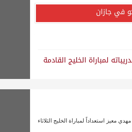
و في جازان
هورية التركية وجمهورية باكستان الإسلامية.
باته لمباراة الخليج القادمة
دي معيز استعداداً لمباراة الخليج الثلاثاء
ترك