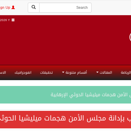
Login | Sign Up
2026 Y |
الرياضة
المقالات
أقسام متنوعة
تحقيقات
انفوجرافيك
الاس
الأمن هجمات ميليشيا الحوثي الإرهابية
ة للدفاع المشترك تمثل محطة مفصلية في مسار التعاون
 بإدانة مجلس الأمن هجمات ميليشيا الحوثي
فاع المشترك تعزز التعاون الأمني ولا تستهدف أي دولة