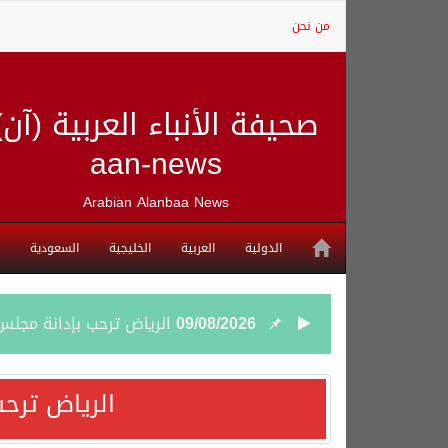
من نحن
صحيفة الأنباء العربية (آن)
aan-news
Arabian Alanbaa News
الدولية
العربية
الخليجية
السعودية
09/08/2026
الرياض ترحب بإدانة مجلس 
08/08/2026
شهباز شريف: اتفاقية مك
الرياض ترحب
08/08/2026
أردوغان: اتفاقية مكة للد