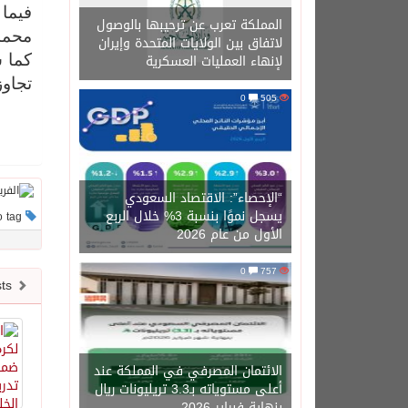
فيما 
المملكة تعرب عن ترحيبها بالوصول
محمد 
لاتفاق بين الولايات المتحدة وإيران
لإنهاء العمليات العسكرية
كما ش
تجاوز
0
505
“الإحصاء”: الاقتصاد السعودي
يسجل نموًا بنسبة 3% خلال الربع
This post has no tag
الأول من عام 2026
0
757
Newer posts
الائتمان المصرفي في المملكة عند
أعلى مستوياته بـ3.3 تريليونات ريال
بنهاية فبراير 2026