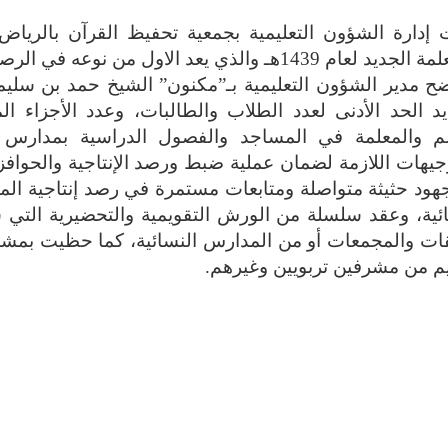
 إدارة الشؤون التعليمية بجمعية تحفيظ القرآن بالرياض
 1439هـ والذي يعد الاول من نوعه في الرصد الدقيق لعمل المعلم والمعلمة.
ح مدير الشؤون التعليمية بـ”مكنون” الشيخ حمد بن سليم
د الحد الأدنى لعدد الطلاب والطالبات، وعدد الأجزاء الم
لم والمعلمة في المساجد والفصول الدراسية بمدارس ا
جيهات اللازمة لضمان عملية ضبط ورصد الإنتاجية والحوافز ال
هود حثيثة متواصلة ومتابعات مستمرة في رصد إنتاجية ال
ئية، وعقد سلسلة من الورش التقويمية والتحضيرية التي 
ات والمجمعات أو من المدارس النسائية، كما حظيت بمشار
م من مشرفين تربويين وغيرهم.