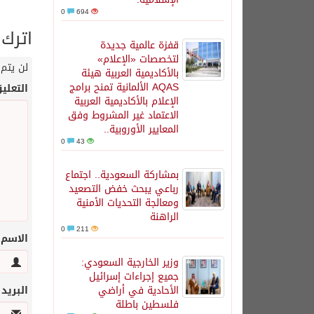
0
694
اترك 
قفزة عالمية جديدة
لتخصصات «الإعلام»
لن يتم 
بالأكاديمية العربية هيئة
AQAS الألمانية تمنح برامج
التعلي
الإعلام بالأكاديمية العربية
الاعتماد غير المشروط وفق
المعايير الأوروبية..
0
43
بمشاركة السعودية.. اجتماع
رباعي يبحث خفض التصعيد
ومعالجة التحديات الأمنية
الراهنة
0
211
الاسم
وزير الخارجية السعودي:
جميع إجراءات إسرائيل
الأحادية في أراضي
البريد
فلسطين باطلة