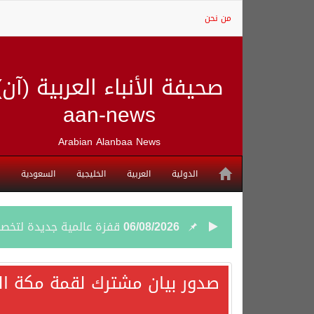
من نحن
صحيفة الأنباء العربية (آن)
aan-news
Arabian Alanbaa News
الدولية
العربية
الخليجية
السعودية
06/08/2026
قفزة عالمية جديدة لتخصصات «الإعلام» بالأكاديمية العربية هيئة S
06/08/2026
بمشاركة السعودية.. اجتما
صدور بيان مشترك لقمة مكة الم
05/08/2026
وزير الخارجية السعودي: 