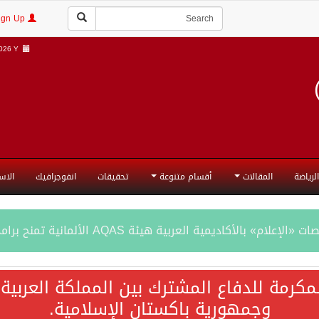
Login | Sign Up
26 Y |
الرياضة
المقالات
أقسام متنوعة
تحقيقات
انفوجرافيك
الاس
AQA الألمانية تمنح برامج الإعلام بالأكاديمية العربية الاعتماد غير المشروط وفق المعايير الأوروبية..
ع رباعي يبحث خفض التصعيد ومعالجة التحديات الأمنية الراهنة
كرمة للدفاع المشترك بين المملكة العربية 
وجمهورية باكستان الإسلامية.
جميع إجراءات إسرائيل الأحادية في أراضي فلسطين باطلة