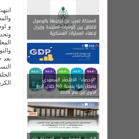
انتهت
والمعلمة الجديد لعام
المملكة تعرب عن ترحيبها بالوصول
لاتفاق بين الولايات المتحدة وإيران
و اوض
لإنهاء العمليات العسكرية
وتحدي
المع
0
505
والتو
بعد ج
النسا
الحلق
“الإحصاء”: الاقتصاد السعودي
الكري
يسجل نموًا بنسبة 3% خلال الربع
الأول من عام 2026
0
757
الائتمان المصرفي في المملكة عند