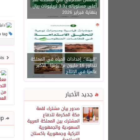
أعلى مستوياته بـ3.3 تريليونات ريال
بنهاية فبراير 2026
0
1450
This post has no tag
Newer posts
“البيئة”: إمدادات المياه في المملكة
تتجاوز 16 مليون م³ يوميًا.. الأكبر
عالميًا في الإنتاج
جديد الأخبار
صدور بيان مشترك لقمة
مكة المكرمة للدفاع
Share and follow up
المشترك بين المملكة العربية
السعودية والجمهورية
التركية وجمهورية باكستان
الإسلامية.