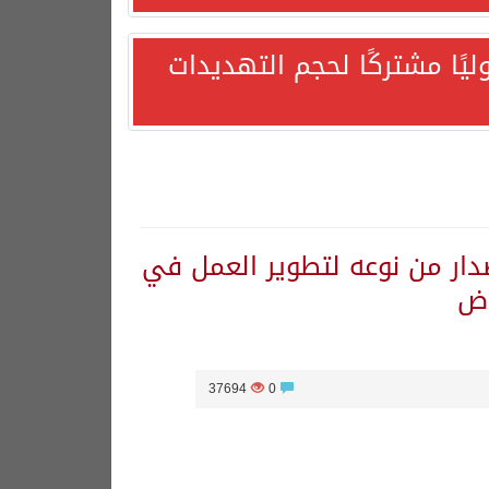
يًا مشتركًا لحجم التهديدات
صدار من نوعه لتطوير العمل في
ياض
37694
0
هورية التركية وجمهورية باكستان الإسلامية.