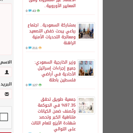
المعايير الأوروبية..
0
43
بمشاركة السعودية.. اجتماع
رباعي يبحث خفض التصعيد
ومعالجة التحديات الأمنية
الراهنة
0
211
وزير الخارجية السعودي:
الاسم
جميع إجراءات إسرائيل
الأحادية في أراضي
فلسطين باطلة
البريد
0
127
جمعية طويق تحقق
97.35% في الحوكمة
وتُصنف ضمن الكيانات
متناهية الكبر وتحصد
شهادة الآيزو للعام الثالث
على التوالي