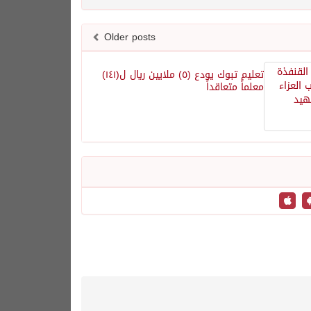
Older posts
تعليم تبوك يودع (٥) ملايين ريال ل(١٤١)
معلماً متعاقداً