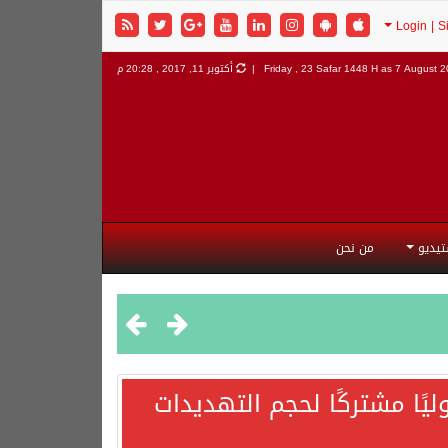
7 August 20
Friday , 23 Safar 1448 H as
أكتوبر 11, 2017 , 20:28 م
تيديو
من نحن
يًا مشتركًا لحجم التهديدات