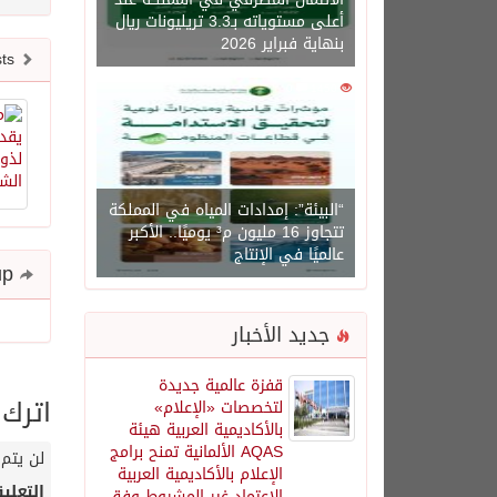
أعلى مستوياته بـ3.3 تريليونات ريال
بنهاية فبراير 2026
Newer posts
0
1450
“البيئة”: إمدادات المياه في المملكة
تتجاوز 16 مليون م³ يوميًا.. الأكبر
عالميًا في الإنتاج
Share and follow up
جديد الأخبار
قفزة عالمية جديدة
اترك 
لتخصصات «الإعلام»
بالأكاديمية العربية هيئة
AQAS الألمانية تمنح برامج
لن يتم 
الإعلام بالأكاديمية العربية
التعلي
الاعتماد غير المشروط وفق