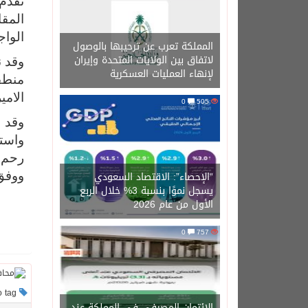
تقدم 
المق
الوا
المملكة تعرب عن ترحيبها بالوصول
لاتفاق بين الولايات المتحدة وإيران
وقد ن
لإنهاء العمليات العسكرية
منطق
الامي
0
505
وقد 
واستع
رحم ا
“الإحصاء”: الاقتصاد السعودي
ووفق
يسجل نموًا بنسبة 3% خلال الربع
الأول من عام 2026
0
757
This post has no tag
الائتمان المصرفي في المملكة عند