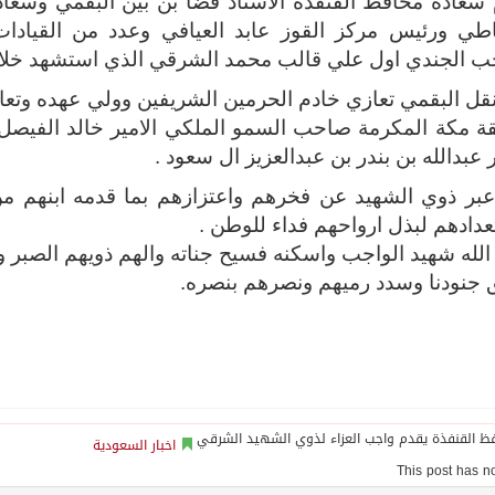
سعادة محافظ القنفذة ألاستاذ فضا بن بيّن البقمي وسعا
اطي ورئيس مركز القوز عابد العيافي وعدد من القيادات 
جب الجندي اول علي قالب محمد الشرقي الذي استشهد خلال 
قل البقمي تعازي خادم الحرمين الشريفين وولي عهده وتع
ة مكة المكرمة صاحب السمو الملكي الامير خالد الفيصل
ر عبدالله بن بندر بن عبدالعزيز ال سعود .
عبر ذوي الشهيد عن فخرهم واعتزازهم بما قدمه ابنهم من
دادهم لبذل ارواحهم فداء للوطن .
لله شهيد الواجب واسكنه فسيح جناته والهم ذويهم الصبر و
 جنودنا وسدد رميهم ونصرهم بنصره.
اخبار السعودية