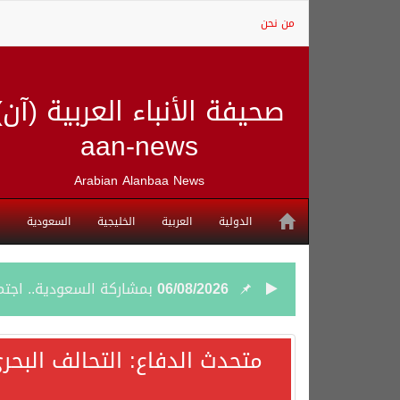
من نحن
صحيفة الأنباء العربية (آن)
aan-news
Arabian Alanbaa News
الدولية
العربية
الخليجية
السعودية
06/08/2026
بمشاركة السعودية.. اجتما
05/08/2026
وزير الخارجية السعودي: 
متحدث الدفاع: التحالف البحر
05/08/2026
جمعية طويق تحقق 97.35% في الحوكمة وتُصنف ضمن الكيانات متناهية الكبر وتحصد شهادة الآيزو للعام الثالث على التوالي