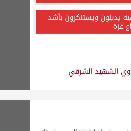
مية يدينون ويستنكرون بأشد
ع غزة
لذوي الشهيد الشرقي