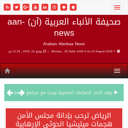
صحيفة الأنباء العربية (آن) aan-
news
Arabian Alanbaa News
10 August 2026 Y |
Monday , 26 Safar 1448 H as
يونيو 10, 2018 , 11:34 ص
وفد اتحاد الصناعات المصرية يبحث مع مجتمع الأعمال الهندي فرص الاستثمار والتصنيع المشترك
الرياض ترحب بإدانة مجلس الأمن هجمات ميليشيا الحوثي الإرهابية
الرياض ترحب بإدانة مجلس الأمن
هجمات ميليشيا الحوثي الإرهابية
شهباز شريف: اتفاقية مكة للدفاع المشترك تمثل محطة مفصلية في مسار التعاون