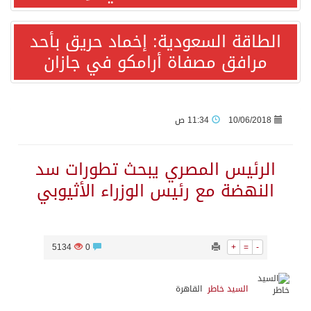
الطاقة السعودية: إخماد حريق بأحد
أردوغان: اتفاقية مكة للدفاع المشترك تعزز التعاون الأمني ولا تستهدف أي دولة
مرافق مصفاة أرامكو في جازان
سمو وزير الخارجية : اتفاقية مكة تعكس الإرادة السياسية لحماية أمن المنطقة
صدور بيان مشترك لقمة مكة المكرمة للدفاع المشترك بين المملكة العربية السعودية والجمهورية التركية وجمهورية باكستان الإسلامية.
10/06/2018
11:34 ص
قفزة عالمية جديدة لتخصصات «الإعلام» بالأكاديمية العربية هيئة AQAS الألمانية تمنح برامج الإعلام بالأكاديمية العربية الاعتماد غير المشروط وفق المعايير الأوروبية..
الرئيس المصري يبحث تطورات سد
النهضة مع رئيس الوزراء الأثيوبي
بمشاركة السعودية.. اجتماع رباعي يبحث خفض التصعيد ومعالجة التحديات الأمنية الراهنة
وزير الخارجية السعودي: جميع إجراءات إسرائيل الأحادية في أراضي فلسطين باطلة
5134
0
+
=
-
المنظمة العربية للتنمية الإدارية: توصيات الملتقى العربي الأول للذكاء الاصطناعي وريادة الأعمال، دور الذكاء الاصطناعي في تعزيز ريادة الأعمال وبناء القدرات البشرية
السيد خاطر
القاهرة