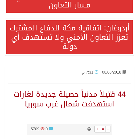
مسار التعاون
قفزة عالمية جديدة لتخصصات «الإعلام» بالأكاديمية العربية هيئة AQAS الألمانية تمنح برامج الإعلام بالأكاديمية العربية الاعتماد غير المشروط وفق المعايير الأوروبية..
أردوغان: اتفاقية مكة للدفاع المشترك
تعزز التعاون الأمني ولا تستهدف أي
بمشاركة السعودية.. اجتماع رباعي يبحث خفض التصعيد ومعالجة التحديات الأمنية الراهنة
دولة
وزير الخارجية السعودي: جميع إجراءات إسرائيل الأحادية في أراضي فلسطين باطلة
جمعية طويق تحقق 97.35% في الحوكمة وتُصنف ضمن الكيانات متناهية الكبر وتحصد شهادة الآيزو للعام الثالث على التوالي
08/06/2018
7:31 م
“الفرصة الأخيرة”.. ترامب: المحادثات مع إيران جارية الآن
44 قتيلاً مدنياً حصيلة جديدة لغارات
استهدفت شمال غرب سوريا
ورقة بحثية: التحالف البحري الدفاعي بقيادة الرياض يعيد صياغة مفهوم أمن البحار
شهباز شريف: اتفاقية مكة للدفاع المشترك تمثل محطة مفصلية في مسار التعاون
5709
0
+
=
-