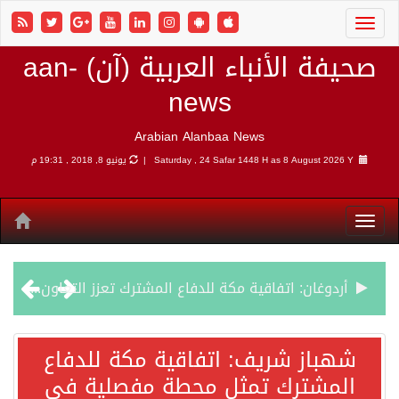
صحيفة الأنباء العربية (آن) aan-
news
Arabian Alanbaa News
8 August 2026 Y |
Saturday , 24 Safar 1448 H as
يونيو 8, 2018 , 19:31 م
أردوغان: اتفاقية مكة للدفاع المشترك تعزز التعاون الأمني ولا تستهدف أي دولة
سمو وزير الخارجية : اتفاقية مكة تعكس الإرادة السياسية لحماية أمن المنطقة
شهباز شريف: اتفاقية مكة للدفاع
المشترك تمثل محطة مفصلية في
صدور بيان مشترك لقمة مكة المكرمة للدفاع المشترك بين المملكة العربية السعودية والجمهورية التركية وجمهورية باكستان الإسلامية.