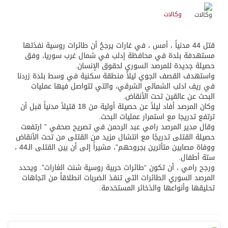
وكالات
قتل 44 مدنياً ، أمس ، في غارات يرجحُ أن طائرات روسية نفذتها
مستهدفة بلدة في محافظة إدلب في شمال غرب سوريا، وفق
حصيلة جديدة للمرصد السوري لحقوق الإنسان.
واستهدف القصف الجوي ليلاً منطقة سكنية في وسط بلدة زردنا
في ريف ادلب الشمالي الشرقي، والتي تتواصل فيها عمليات
البحث عن عالقين تحت الأنقاض.
وكان المرصد أفاد ليلاً عن حصيلة أولية من 18 قتيلاً مدنياً قبل أن
ترتفع تدريجا مع استمرار عمليات البحث.
وقال مدير المرصد رامي عبد الرحمن في تصريح صحفي ” ارتفعت
حصيلة القتلى تدريجًا مع انتشال مزيد من القتلى من تحت الأنقاض
ووفاة مصابين متأثرين بجروحهم”، مشيراً إلى أن بين القتلى الـ44 ،
ستة أطفال.
ورجح رامي ، أن تكون “طائرات حربية روسية شنت الغارات”. ويحدد
المرصد السوري الطائرات التي تنفذ الضربات انطلاقاً من اتجاهات
تحليقها وأنواعها والذخائر المستخدمة.