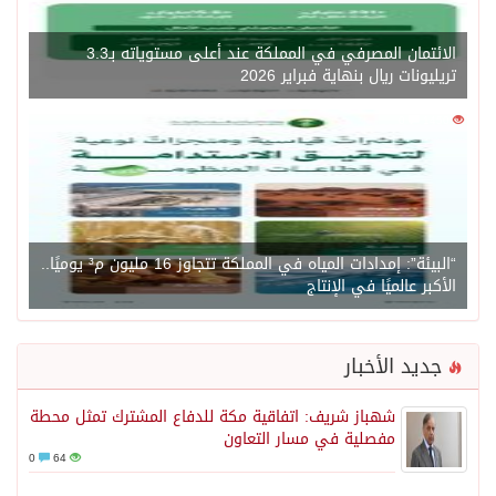
الائتمان المصرفي في المملكة عند أعلى مستوياته بـ3.3
تريليونات ريال بنهاية فبراير 2026
0
1450
“البيئة”: إمدادات المياه في المملكة تتجاوز 16 مليون م³ يوميًا..
الأكبر عالميًا في الإنتاج
جديد الأخبار
شهباز شريف: اتفاقية مكة للدفاع المشترك تمثل محطة
مفصلية في مسار التعاون
0
64